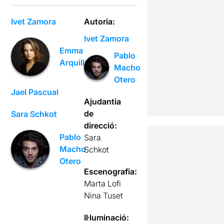
Ivet Zamora
Autoria:
Ivet Zamora
Emma
Pablo
Arquillué
Macho
Otero
Jael Pascual
Ajudantia
de
Sara Schkot
direcció:
Pablo
Sara
Macho
Schkot
Otero
Escenografia:
Marta Lofi
Nina Tuset
Il·luminació: