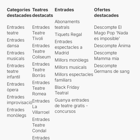
Categories
Teatres
Entrades
Ofertes
destacades
destacats
destacades
Abonaments
Entrades
Entrades
teatrals
Descompte El
teatre
Teatre
Mago Pop 'Nada
Tiquets Regal
Tívoli
es imposible'
Entrades
Entrades
dansa
Entrades
Descompte Ànima
espectacles a
Teatre
Entrades
Madrid
Descompte
Coliseum
musicals
Mamma mia
Millors monòlegs
Entrades
Entrades
Descompte
Millors musicals
Teatre
teatre
Germans de sang
Millors espectacles
Borràs
infantil
familiars
Entrades
Entrades
Black Friday
Teatre
òpera
Teatral
Romea
Entrades
Guanya entrades
Entrades
improvisació
de teatre gratis -
La
Entrades
concursos
Villarroel
monòlegs
Entrades
Teatre
Condal
Entrades