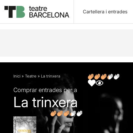
Cartellera i entrades
Descripció
Fitxa artística
Fotos i vídeos
Inici
»
Teatre
»
La trinxera
Comprar entrades per a
La trinxera