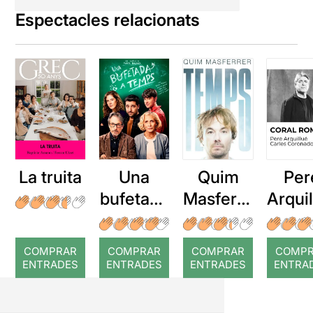
Espectacles relacionats
La truita
Una
Quim
Per
bufetada
Masferre
Arqui
a temps
r: Temps
: Cor
romp
COMPRAR
COMPRAR
COMPRAR
COMP
ENTRADES
ENTRADES
ENTRADES
ENTRA