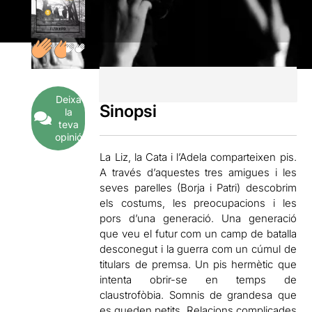
Deixa
Sinopsi
la
teva
opinió
La Liz, la Cata i l’Adela comparteixen pis.
A través d’aquestes tres amigues i les
seves parelles (Borja i Patri) descobrim
els costums, les preocupacions i les
pors d’una generació. Una generació
que veu el futur com un camp de batalla
desconegut i la guerra com un cúmul de
titulars de premsa. Un pis hermètic que
intenta obrir-se en temps de
claustrofòbia. Somnis de grandesa que
es queden petits. Relacions complicades