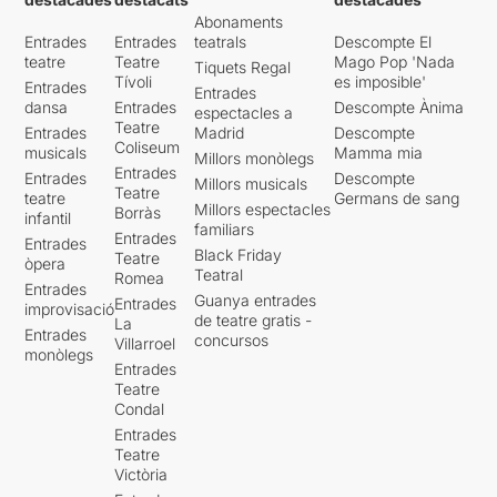
Abonaments
Entrades
Entrades
teatrals
Descompte El
teatre
Teatre
Mago Pop 'Nada
Tiquets Regal
Tívoli
es imposible'
Entrades
Entrades
dansa
Entrades
Descompte Ànima
espectacles a
Teatre
Entrades
Madrid
Descompte
Coliseum
musicals
Mamma mia
Millors monòlegs
Entrades
Entrades
Descompte
Millors musicals
Teatre
teatre
Germans de sang
Millors espectacles
Borràs
infantil
familiars
Entrades
Entrades
Black Friday
Teatre
òpera
Teatral
Romea
Entrades
Guanya entrades
Entrades
improvisació
de teatre gratis -
La
Entrades
concursos
Villarroel
monòlegs
Entrades
Teatre
Condal
Entrades
Teatre
Victòria