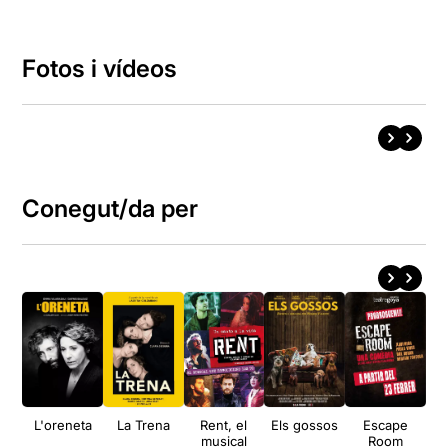
Fotos i vídeos
Conegut/da per
L'oreneta
La Trena
Rent, el
Els gossos
Escape
U
musical
Room