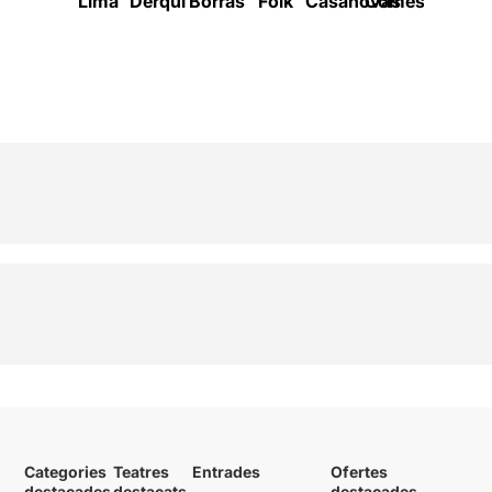
Lima
Derqui
Borràs
Folk
Casanovas
Comes
Roderg
Categories
Teatres
Entrades
Ofertes
destacades
destacats
destacades