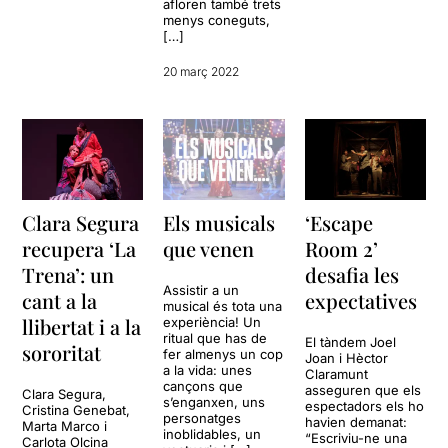
afloren també trets
menys coneguts,
[…]
20 març 2022
Clara Segura
Els musicals
‘Escape
recupera ‘La
que venen
Room 2’
Trena’: un
desafia les
Assistir a un
cant a la
expectatives
musical és tota una
llibertat i a la
experiència! Un
ritual que has de
El tàndem Joel
sororitat
fer almenys un cop
Joan i Hèctor
a la vida: unes
Claramunt
cançons que
asseguren que els
Clara Segura,
s’enganxen, uns
espectadors els ho
Cristina Genebat,
personatges
havien demanat:
Marta Marco i
inoblidables, un
“Escriviu-ne una
Carlota Olcina