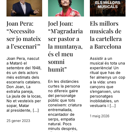
Joan Pera:
Joel Joan:
Els millors
“Necessito
“M’agradaria
musicals de
ser jo mateix
ser pastor a
la cartellera
a l’escenari'”
la muntanya,
a Barcelona
és el meu
Joan Pera, nascut
Assistir a un
somni
a Mataró el
musical és tota una
humit”
setembre del 1948,
experiència! Un
és un dels actors
ritual que has de
més estimats dels
fer almenys un cop
En les distàncies
escenaris catalans.
a la vida: unes
curtes la persona
Don Joan, La
cançons que
no difereix gaire
extraña pareja,
s’enganxen, uns
del personatge
La jaula de la locas,
personatges
públic que tots
No et vesteixis per
inoblidables, un
coneixem: criatura
sopar, Matar
vestuaris i […]
entremaliada,
al presidente, […]
encantador de
1 maig 2026
serps, empatia
25 gener 2023
natural. Pocs
minuts després,