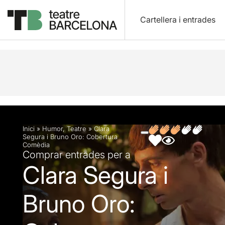
Cartellera i entrades
Descripció
Fitxa artística
Fotos i vídeos
Opin
Inici
»
Humor
,
Teatre
»
Clara
Segura i Bruno Oro: Cobertura
Comèdia
Comprar entrades per a
Clara Segura i
Bruno Oro: