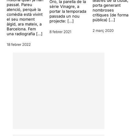
màxim la seva gestualitat.
teatres de la ciutat,
Oro, la parella de la
passat. Pareu
porta generant
sèrie Vinagre, a
atenció, perquè la
nombroses
portar la temporada
Per poder veure la ressenya
comèdia està vivint
crítiques (de forma
passada un nou
original, només cal clicar en
el seu moment
pública) […]
projecte: […]
àlgid, ara mateix, a
aquest
ENLLAÇ
Barcelona. Fem
2 març 2020
8 febrer 2021
una radiografia […]
18 febrer 2022