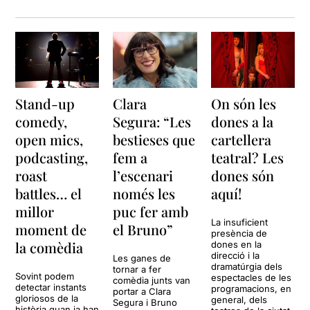
arrossegat
.
Un espectacle d'humor que
no vol enganyar a ningú,
perquè es tracta d'una
enorme pallassada
, que pot
agradar o no, depenent de
Stand-up
Clara
On són les
les ganes que tingui
l'espectador de jugar al joc
comedy,
Segura: “Les
dones a la
que els dos intèrprets els
open mics,
bestieses que
cartellera
proposa.
podcasting,
fem a
teatral? Les
roast
l’escenari
dones són
Nosaltres no som massa
d'espectacles humorístics,
battles… el
només les
aquí!
però
per sort ahir vàrem
millor
puc fer amb
voler jugar amb ells i ens ho
La insuficient
moment de
el Bruno”
vàrem passar de conya
.
presència de
Potser també va influir que
la comèdia
dones en la
vam veure l'espectacle
direcció i la
Les ganes de
dramatúrgia dels
gairebé asseguts dins de
tornar a fer
Sovint podem
espectacles de les
comèdia junts van
l'escenari, i que teníem a
detectar instants
programacions, en
portar a Clara
tocar als actors per gaudir al
gloriosos de la
general, dels
Segura i Bruno
història quan ja han