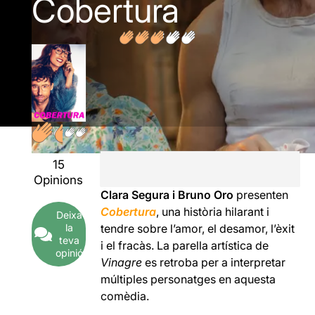
Cobertura
15
Opinions
Clara Segura i Bruno Oro
presenten
Cobertura
, una història hilarant i
Deixa
la
tendre sobre l’amor, el desamor, l’èxit
teva
i el fracàs. La parella artística de
opinió
Vinagre
es retroba per a interpretar
múltiples personatges en aquesta
comèdia.