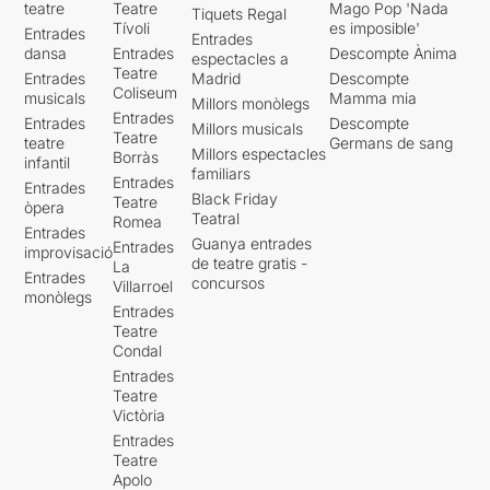
teatre
Teatre
Mago Pop 'Nada
Tiquets Regal
Tívoli
es imposible'
Entrades
Entrades
dansa
Entrades
Descompte Ànima
espectacles a
Teatre
Entrades
Madrid
Descompte
Coliseum
musicals
Mamma mia
Millors monòlegs
Entrades
Entrades
Descompte
Millors musicals
Teatre
teatre
Germans de sang
Millors espectacles
Borràs
infantil
familiars
Entrades
Entrades
Black Friday
Teatre
òpera
Teatral
Romea
Entrades
Guanya entrades
Entrades
improvisació
de teatre gratis -
La
Entrades
concursos
Villarroel
monòlegs
Entrades
Teatre
Condal
Entrades
Teatre
Victòria
Entrades
Teatre
Apolo