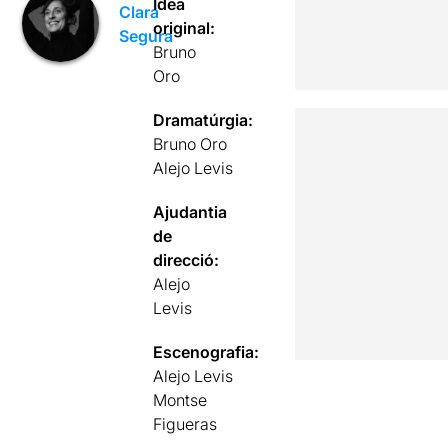
Idea
Clara
original:
Segura
Bruno
Oro
Dramatúrgia:
Bruno Oro
Alejo Levis
Ajudantia
de
direcció:
Alejo
Levis
Escenografia:
Alejo Levis
Montse
Figueras