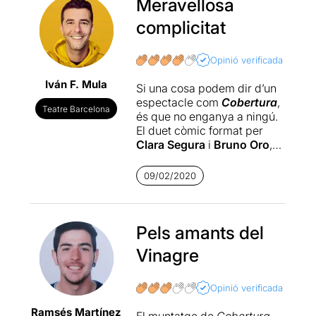
Meravellosa
complicitat
Opinió verificada
Iván F. Mula
Si una cosa podem dir d’un
espectacle com
Cobertura
,
Teatre Barcelona
és que no enganya a ningú.
El duet còmic format per
Clara Segura
i
Bruno Oro
,
amb una complicitat
escènica que es remunta als
09/02/2020
inicis de la seva trajectòria,
ofereix un humor absurd
marca de la casa que ja ens
havien mostrat als seus
Pels amants del
primers espectacles i a la
Vinagre
sèrie de televisió
Vinagre
.
Hi haurà un públic que
connectarà immediatament
Opinió verificada
amb aquest univers
Ramsés Martínez
esbojarrat de personatges i