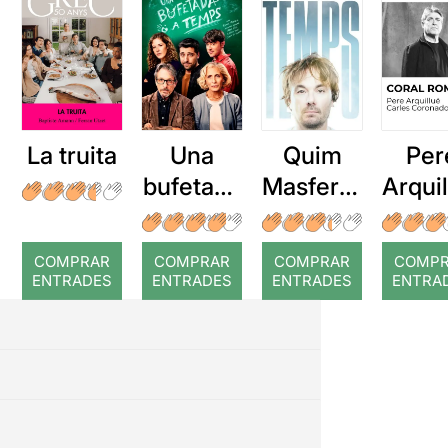
La truita
Una
Quim
Per
bufetada
Masferre
Arqui
a temps
r: Temps
: Cor
romp
COMPRAR
COMPRAR
COMPRAR
COMP
ENTRADES
ENTRADES
ENTRADES
ENTRA