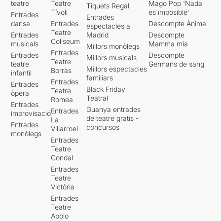
teatre
Teatre
Mago Pop 'Nada
Tiquets Regal
Tívoli
es imposible'
Entrades
Entrades
dansa
Entrades
Descompte Ànima
espectacles a
Teatre
Entrades
Madrid
Descompte
Coliseum
musicals
Mamma mia
Millors monòlegs
Entrades
Entrades
Descompte
Millors musicals
Teatre
teatre
Germans de sang
Millors espectacles
Borràs
infantil
familiars
Entrades
Entrades
Black Friday
Teatre
òpera
Teatral
Romea
Entrades
Guanya entrades
Entrades
improvisació
de teatre gratis -
La
Entrades
concursos
Villarroel
monòlegs
Entrades
Teatre
Condal
Entrades
Teatre
Victòria
Entrades
Teatre
Apolo