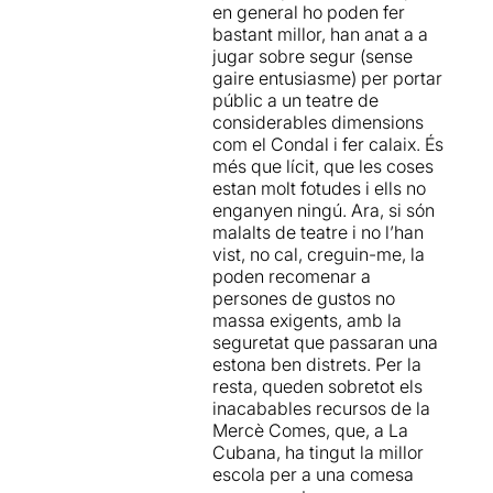
en general ho poden fer
assistents, restant-li tot el
bastant millor, han anat a a
valor a la història, ja que
jugar sobre segur (sense
qualsevol resposta és
gaire entusiasme) per portar
vàlida. Tindria més sentit
públic a un teatre de
tractar d’endevinar qui és el
considerables dimensions
dolent i després comprovar
com el Condal i fer calaix. És
la nostra suspicàcia... com ja
més que lícit, que les coses
passava a
La ratonera
.
estan molt fotudes i ells no
Malauradament, aquí es
enganyen ningú. Ara, si són
tracta de tot el contrari i, per
malalts de teatre i no l’han
tant, excepte per un públic
vist, no cal, creguin-me, la
molt jove acostumat a parlar
poden recomenar a
amb titelles per advertir on
persones de gustos no
s’amaga el “dimoni”, no
massa exigents, amb la
queda clar quina és la
seguretat que passaran una
gràcia de tot plegat.
estona ben distrets. Per la
resta, queden sobretot els
inacabables recursos de la
Mercè Comes, que, a La
Cubana, ha tingut la millor
escola per a una comesa