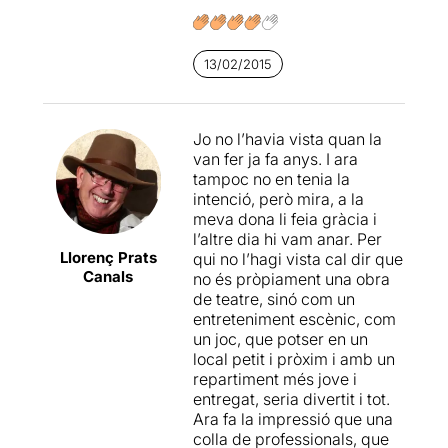
interpretacions de la
Mercè
decidirà qui és el culpable...
Comes
i d’en
Jofre Borràs
,
i, a partir d’aquí, l’obra
que ens van fer riure molt
conclourà tal com els
tota l’estona, tot i que tots els
espectadors decideixin. El
13/02/2015
actors han estat molt bé en
problema és que, primer de
els seus papers.
tot, la història té poc interès,
li manquen diàlegs
Jo no l’havia vista quan la
Així que ja ho sabeu, si us el
veritablement divertits i la
van fer ja fa anys. I ara
que voleu és riure i passar
direcció d’
Abel Folk
busca
tampoc no en tenia la
una bona estona de teatre,
suplir les mancances del
intenció, però mira, a la
no us ho penseu, reuniu-vos
text de
Paul Portner
amb la
meva dona li feia gràcia i
una bona colla d’amics i
vis còmica d’un esforçat
l’altre dia hi vam anar. Per
aneu a veure
Pels pèls
.
repartiment que, malgrat tot,
Llorenç Prats
qui no l’hagi vista cal dir que
no salva la papereta. Però el
Canals
no és pròpiament una obra
que resulta més greu és que
de teatre, sinó com un
la participació del públic
entreteniment escènic, com
frena totalment el ritme. En
un joc, que potser en un
comptes d’aportar
local petit i pròxim i amb un
espontaneïtat i sorpresa, es
repartiment més jove i
deté en un joc de preguntes
entregat, seria divertit i tot.
i explicacions, en definitiva,
Ara fa la impressió que una
poc atractiu per, finalment,
colla de professionals, que
complir amb la voluntat dels