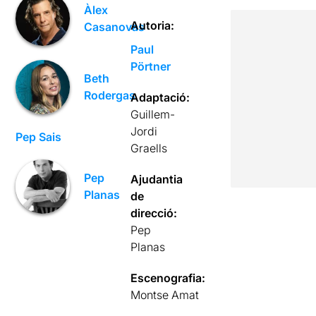
Àlex
Autoria:
Casanovas
Paul
Pörtner
Beth
Rodergas
Adaptació:
Guillem-
Jordi
Pep Sais
Graells
Pep
Ajudantia
Planas
de
direcció:
Pep
Planas
Escenografia:
Montse Amat