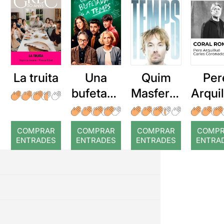
La truita
Una
Quim
Per
bufetada
Masferre
Arqui
a temps
r: Temps
: Cor
romp
COMPRAR
COMPRAR
COMPRAR
COMP
ENTRADES
ENTRADES
ENTRADES
ENTRA