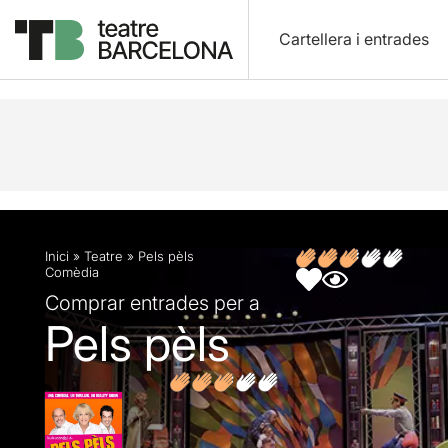
Cartellera i entrades
Descripció
Fitxa artística
Fotos i vídeos
Opin
Inici
»
Teatre
»
Pels pèls
Comèdia
Comprar entrades per a
Pels pèls