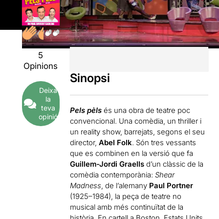
5
Opinions
Sinopsi
Deixa
la
teva
Pels pèls
és una obra de teatre poc
opinió
convencional. Una comèdia, un thriller i
un reality show, barrejats, segons el seu
director,
Abel Folk
. Són tres vessants
que es combinen en la versió que fa
Guillem-Jordi Graells
d’un clàssic de la
comèdia contemporània:
Shear
Madness
, de l’alemany
Paul Portner
(1925–1984), la peça de teatre no
musical amb més continuïtat de la
història. En cartell a Boston, Estats Units,