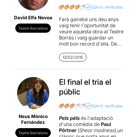
Opinió verificada
David Elfa Novoa
Farà gairebé uns deu anys
vaig tenir l'oportunitat de
Teatre Barcelona
veure aquesta obra al Teatre
Borràs i vaig guardar un
molt bon record d'ella. De
fet, avui encara tenia
present que es tractava
13/02/2015
d'una obra molt divertida i
original i, sens dubte, anys
després, m'ho ha tornat a
semblar. En aquesta ocasió,
El final el tria el
l'obra es representa al
públic
Teatre Condal i tornen a
repetir part de l'equip
artístic i el director, però per
Opinió verificada
les característiques del
Neus Mònico
propi espectacle, no es
Pels pèls
és l'adaptació
Fernández
tracta d'una simple repetició
d'una comèdia de
Paul
del que ja es va veure
Pörtner
(
Shear madness
),un
Teatre Barcelona
llavors, ja que cada funció
clàssic que porta anys en