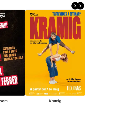
Room
Kramig
El temps i els Co