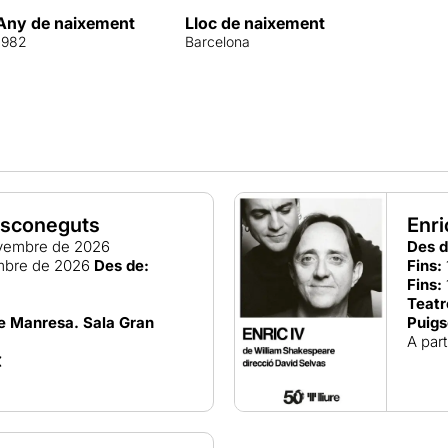
Any de naixement
Lloc de naixement
1982
Barcelona
esconeguts
Enri
vembre de 2026
Des d
mbre de 2026
Des de:
Fins:
Fins:
Teatr
de Manresa. Sala Gran
Puigs
A part
€