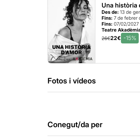
Una història
Des de:
13 de ge
Fins:
7 de febrer
Fins:
07/02/2027
Teatre Akadèmi
-15%
22€
26€
Fotos i vídeos
Conegut/da per