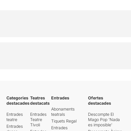
Categories
Teatres
Entrades
Ofertes
destacades
destacats
destacades
Abonaments
Entrades
Entrades
teatrals
Descompte El
teatre
Teatre
Mago Pop 'Nada
Tiquets Regal
Tívoli
es imposible'
Entrades
Entrades