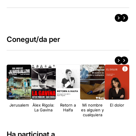
Conegut/da per
Jerusalem
Àlex Rigola:
Retorn a
Mi nombre
El dolor
L’E
La Gavina
Haifa
es alguien y
del
cualquiera
Ha participat a