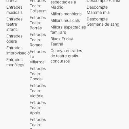
dansa
Entrades
Descompte Ànima
espectacles a
Teatre
Entrades
Madrid
Descompte
Coliseum
musicals
Mamma mia
Millors monòlegs
Entrades
Entrades
Descompte
Millors musicals
Teatre
teatre
Germans de sang
Millors espectacles
Borràs
infantil
familiars
Entrades
Entrades
Black Friday
Teatre
òpera
Teatral
Romea
Entrades
Guanya entrades
Entrades
improvisació
de teatre gratis -
La
Entrades
concursos
Villarroel
monòlegs
Entrades
Teatre
Condal
Entrades
Teatre
Victòria
Entrades
Teatre
Apolo
Entrades
Teatre