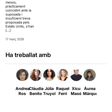
mesos,
pràcticament
coincidint amb la
suposada i
insuficient treva
proposada pels
Estats Units, s’han
[…]
17 març 2026
Ha treballat amb
Andrea
Clàudia
Júlia
Raquel
Xicu
Àurea
Jordi
Ros
Benito
Truyol
Ferri
Masó
Márquez
Collet