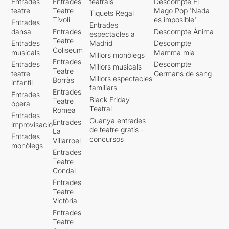
Entrades
Entrades
teatrals
Descompte El
teatre
Teatre
Mago Pop 'Nada
Tiquets Regal
Tívoli
es imposible'
Entrades
Entrades
dansa
Entrades
Descompte Ànima
espectacles a
Teatre
Entrades
Madrid
Descompte
Coliseum
musicals
Mamma mia
Millors monòlegs
Entrades
Entrades
Descompte
Millors musicals
Teatre
teatre
Germans de sang
Millors espectacles
Borràs
infantil
familiars
Entrades
Entrades
Black Friday
Teatre
òpera
Teatral
Romea
Entrades
Guanya entrades
Entrades
improvisació
de teatre gratis -
La
Entrades
concursos
Villarroel
monòlegs
Entrades
Teatre
Condal
Entrades
Teatre
Victòria
Entrades
Teatre