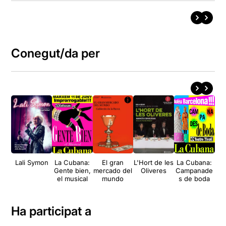
Conegut/da per
Lali Symon
La Cubana:
El gran
L'Hort de les
La Cubana:
El 
Gente bien,
mercado del
Oliveres
Campanade
el musical
mundo
s de boda
Ha participat a