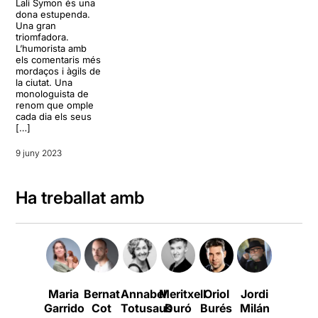
Lali Symon és una
dona estupenda.
Una gran
triomfadora.
L’humorista amb
els comentaris més
mordaços i àgils de
la ciutat. Una
monologuista de
renom que omple
cada dia els seus
[…]
9 juny 2023
Ha treballat amb
Maria
Bernat
Annabel
Meritxell
Oriol
Jordi
Xavi
Garrido
Cot
Totusaus
Duró
Burés
Milán
Tena