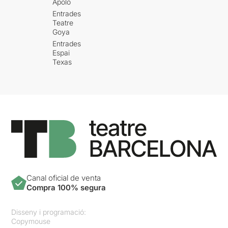
Apolo
Entrades
Teatre
Goya
Entrades
Espai
Texas
Canal oficial de venta
Compra 100% segura
Disseny i programació:
Copymouse