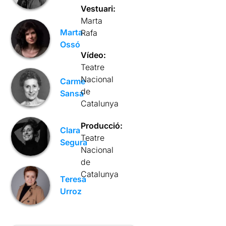
Vestuari:
Marta
Marta
Rafa
Ossó
Vídeo:
Teatre
Nacional
Carme
de
Sansa
Catalunya
Producció:
Clara
Teatre
Segura
Nacional
de
Catalunya
Teresa
Urroz