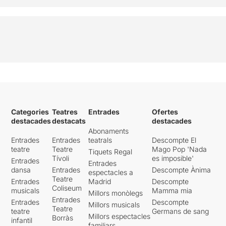
Categories
Teatres
Entrades
Ofertes
destacades
destacats
destacades
Abonaments
Entrades
Entrades
teatrals
Descompte El
teatre
Teatre
Mago Pop 'Nada
Tiquets Regal
Tívoli
es imposible'
Entrades
Entrades
dansa
Entrades
Descompte Ànima
espectacles a
Teatre
Entrades
Madrid
Descompte
Coliseum
musicals
Mamma mia
Millors monòlegs
Entrades
Entrades
Descompte
Millors musicals
Teatre
teatre
Germans de sang
Millors espectacles
Borràs
infantil
familiars