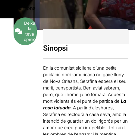
5
Opinions
Deixa
la
teva
opinió
Sinopsi
En la comunitat siciliana d’una petita
població nord-americana no gaire lluny
de Nova Orleans, Serafina espera el seu
marit, transportista. Ben aviat sabrem,
però, que l’home ja no tornarà. Aquesta
mort violenta és el punt de partida de
La
rosa tatuada
. A partir d’aleshores,
Serafina es reclourà a casa seva, amb la
intenció de guardar un dol rigorós per un
amor que creu pur i irrepetible. Tot i així,
les ombres de l’engany i la mentida