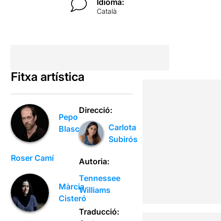
Idioma:
Català
Fitxa artística
Direcció:
Pepo
Carlota
Blasco
Subirós
Roser Camí
Autoria:
Tennessee
Màrcia
Williams
Cisteró
Traducció: