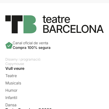
Canal oficial de venta
Compra 100% segura
Disseny i programació:
Copymouse
Vull veure
Teatre
Musicals
Humor
Infantil
Dansa