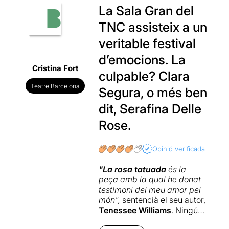
La Sala Gran del
TNC assisteix a un
veritable festival
d’emocions. La
Cristina Fort
culpable? Clara
Teatre Barcelona
Segura, o més ben
dit, Serafina Delle
Rose.
Opinió verificada
"La rosa tatuada
és la
peça amb la qual he donat
testimoni del meu amor pel
món",
sentencià el seu autor,
Tenessee Williams
. Ningú
ho dubta després de veure