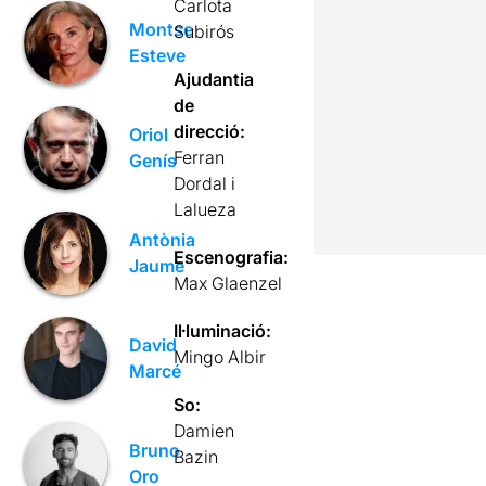
Carlota
Montse
Subirós
Esteve
Ajudantia
de
direcció:
Oriol
Ferran
Genís
Dordal i
Lalueza
Antònia
Escenografia:
Jaume
Max Glaenzel
Il·luminació:
David
Mingo Albir
Marcé
So:
Damien
Bruno
Bazin
Oro