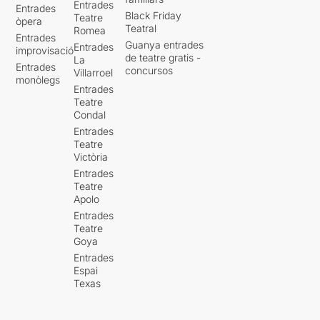
Entrades
Entrades
Black Friday
Teatre
òpera
Teatral
Romea
Entrades
Guanya entrades
Entrades
improvisació
de teatre gratis -
La
Entrades
concursos
Villarroel
monòlegs
Entrades
Teatre
Condal
Entrades
Teatre
Victòria
Entrades
Teatre
Apolo
Entrades
Teatre
Goya
Entrades
Espai
Texas