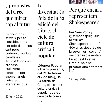
3 propostes
La
Per què encara
del Grec
diversitat és
representem
que miren
l’eix de la 8a
Shakespeare?
cap al futur
edició del
Cítric, el
Per Sem Pons /
La ficció ens
cicle de
@semponspuig Què
serveix per fer
té William
cultura
possible, per un
Shakespeare perquè,
període de temps
400 anys després de
crítica i
curt però
la seva mort, continuï
poderós, realitats
popular
sent tan representat?
paral·leles.
En aquest Festival
Aquest Grec ens
Grec hi ha cinc
proposa
L’Ateneu Popular
produccions diferents
multiversos (el
9 Barris presenta,
[…]
concepte per
del 19 de febrer
anomenar els
al 7 de maig, la
19 juny 2019
universos
8a edició del
alternatius que
Cítric, el cicle de
[…]
cultura crítica i
popular que es
consolida com a
23 juny 2022
[…]