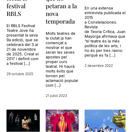
festival
petaran a la
En una extensa
RBLS
nova
entrevista publicada el
2015
temporada
a Constelaciones.
El RBLS Festival
Revista
Teatre Jove ha
de Teoria Crítica, Juan
Molts teatres de
presentat la seva
Mayorga afirmava que
la ciutat ja han
9a edició, que se
“el teatre és la més
començat a
celebrarà del 3 al
política de les arts, i
mostrar el que
21 de novembre
ho és per tres raons:
seran les seves
de 2025. Creat el
perquè es fa […]
apostes pel
2017 i definit com
proper curs
a festival […]
2 desembre 2022
teatral. Hi haurà
molts èxits que
29 octubre 2025
tornen pel
aclamació popular
com […]
21 juliol 2023