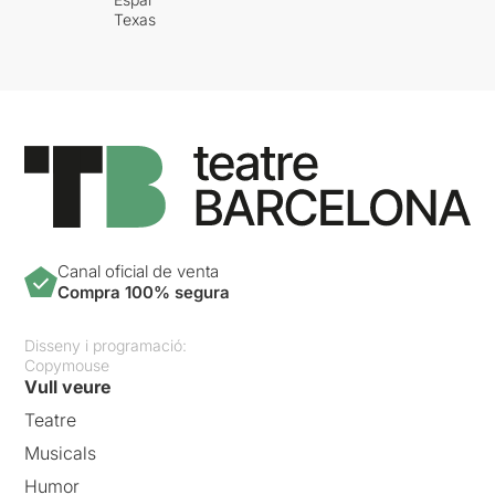
Texas
Canal oficial de venta
Compra 100% segura
Disseny i programació:
Copymouse
Vull veure
Teatre
Musicals
Humor