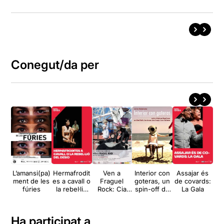
Conegut/da per
L’amansi(pa)
Hermafrodit
Ven a
Interior con
Assajar és
La 
ment de les
es a cavall o
Fraguel
goteras, un
de covards:
fúries
la rebel·lió
Rock: Cia
spin-off de
La Gala
del desig
Casa real
Roberto
Zucco
Ha participat a