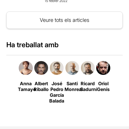
15 febrer 2022
Veure tots els articles
Ha treballat amb
Anna
Albert
José
Santi
Ricard
Oriol
Carla
W
Tamayo
Riballo
Pedro
Monreal
Sadurní
Genís
Rovira
García
Pitarch
Balada