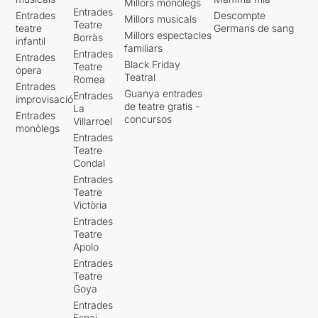
Millors monòlegs
Entrades
Entrades
Descompte
Millors musicals
Teatre
teatre
Germans de sang
Millors espectacles
Borràs
infantil
familiars
Entrades
Entrades
Black Friday
Teatre
òpera
Teatral
Romea
Entrades
Guanya entrades
Entrades
improvisació
de teatre gratis -
La
Entrades
concursos
Villarroel
monòlegs
Entrades
Teatre
Condal
Entrades
Teatre
Victòria
Entrades
Teatre
Apolo
Entrades
Teatre
Goya
Entrades
Espai