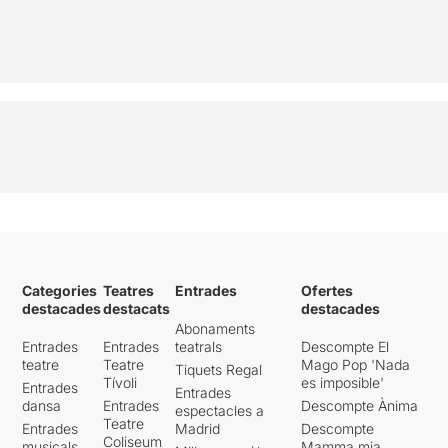
Categories
Teatres
Entrades
Ofertes
destacades
destacats
destacades
Abonaments
Entrades
Entrades
teatrals
Descompte El
teatre
Teatre
Mago Pop 'Nada
Tiquets Regal
Tívoli
es imposible'
Entrades
Entrades
dansa
Entrades
Descompte Ànima
espectacles a
Teatre
Entrades
Madrid
Descompte
Coliseum
musicals
Mamma mia