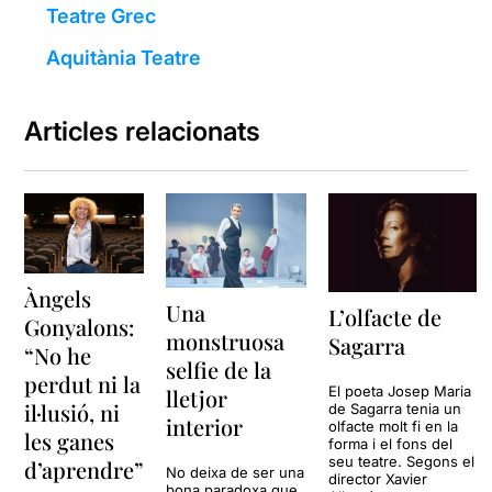
Teatre Grec
Aquitània Teatre
Articles relacionats
Àngels
Una
L’olfacte de
Gonyalons:
monstruosa
Sagarra
“No he
selfie de la
perdut ni la
El poeta Josep Maria
lletjor
il·lusió, ni
de Sagarra tenia un
interior
olfacte molt fi en la
les ganes
forma i el fons del
seu teatre. Segons el
d’aprendre”
No deixa de ser una
director Xavier
bona paradoxa que