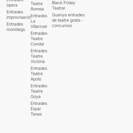
Black Friday
Teatre
òpera
Teatral
Romea
Entrades
Guanya entrades
Entrades
improvisació
de teatre gratis -
La
Entrades
concursos
Villarroel
monòlegs
Entrades
Teatre
Condal
Entrades
Teatre
Victòria
Entrades
Teatre
Apolo
Entrades
Teatre
Goya
Entrades
Espai
Texas