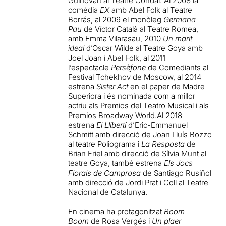
Guinovart al Teatre Condal. Al 2008 la
comèdia
EX
amb Abel Folk al Teatre
Borrás, al 2009 el monòleg
Germana
Pau
de Víctor Català al Teatre Romea,
amb Emma Vilarasau, 2010
Un marit
ideal
d’Oscar Wilde al Teatre Goya amb
Joel Joan i Abel Folk, al 2011
l’espectacle
Persèfone
de Comediants al
Festival Tchekhov de Moscow, al 2014
estrena
Sister Act
en el paper de Madre
Superiora i és nominada com a millor
actriu als Premios del Teatro Musical i als
Premios Broadway World.Al 2018
estrena
El Llibertí
d’Eric-Emmanuel
Schmitt amb direcció de Joan Lluís Bozzo
al teatre Poliograma i
La Resposta
de
Brian Friel amb direcció de Sílvia Munt al
teatre Goya, també estrena
Els Jocs
Florals de Camprosa
de Santiago Rusiñol
amb direcció de Jordi Prat i Coll al Teatre
Nacional de Catalunya.
En cinema ha protagonitzat
Boom
Boom
de Rosa Vergés i
Un plaer