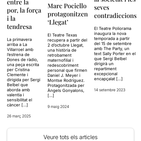
entre la
Marc Pociello
seves
por, la força
protagonitzen
contradiccions
i la
‘Llegat’
tendresa
El Teatre Poliorama
inaugura la nova
El Teatre Texas
temporada a partir
La primavera
recupera a partir del
del 15 de setembre
arriba a La
2 d’octubre Llegat,
amb The Party, un
Villarroel amb
una història de
text Sally Porter en el
l’estrena de
retrobament
que Sergi Belbel
Dones de ràdio,
maternofilial i
dirigirà un
una peça escrita
redescobriment
repartiment
per Cristina
personal que firmen
excepcional
Clemente i
Daniel J. Meyer i
encapçalat […]
dirigida per Sergi
Montse Rodríguez.
Belbel que
Protagonitzada per
aborda amb
14 setembre 2023
Àngels Gonyalons,
valentia i
[…]
sensibilitat el
càncer […]
9 maig 2024
26 març 2025
Veure tots els articles