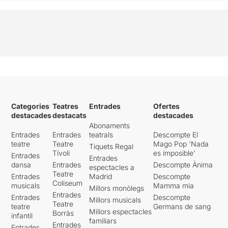
Categories
Teatres
Entrades
Ofertes
destacades
destacats
destacades
Abonaments
Entrades
Entrades
teatrals
Descompte El
teatre
Teatre
Mago Pop 'Nada
Tiquets Regal
Tívoli
es imposible'
Entrades
Entrades
dansa
Entrades
Descompte Ànima
espectacles a
Teatre
Entrades
Madrid
Descompte
Coliseum
musicals
Mamma mia
Millors monòlegs
Entrades
Entrades
Descompte
Millors musicals
Teatre
teatre
Germans de sang
Millors espectacles
Borràs
infantil
familiars
Entrades
Entrades