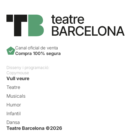
Canal oficial de venta
Compra 100% segura
Disseny i programació:
Copymouse
Vull veure
Teatre
Musicals
Humor
Infantil
Dansa
Teatre Barcelona ©2026