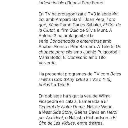
indescriptible
d’Ignasi Pere Ferrer.
En TV ha protagonitzat a TV3 la sèrie
4rt
2a
, amb Amparo Baró i Joan Pera,
I ara
què, Xènia?
amb Carles Sabater,
El Cor de
la Ciutat
, el film
Quia
de Sílvia Munt. A
Antena 3 ha protagonitzat la
sèrie
Condenadas a entenderse
amb
Anabel Alonso i Pilar Bardem. A Tele 5,
Un
chupete para ella
amb Juanjo Puigcorbé i
Maria Botto,
El Comisario
amb Tito
Valverde.
Ha presentat programes de TV com
Betes
i Films
i
Cap d’Any 1993
a TV3 o
Y tú,
bailas?
a Tele 5.
En doblatge ha sigut la veu de Wilma
Picapedra en català, Esmeralda a
El
Geperut de Notre Dame,
Natalie Wood
a
West Side Story
, Geena Davis en
Heroi
per Accident
, o Natasha Richardson a
El
Cim de Les Vídues
, entre d’altres.