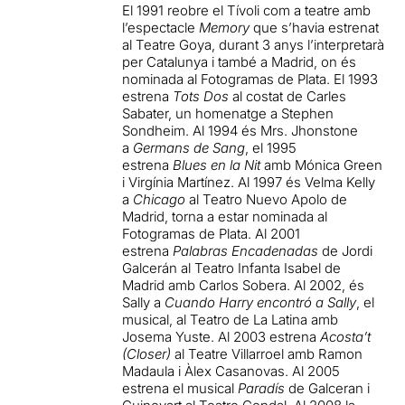
El 1991 reobre el Tívoli com a teatre amb
l’espectacle
Memory
que s’havia estrenat
al Teatre Goya, durant 3 anys l’interpretarà
per Catalunya i també a Madrid, on és
nominada al Fotogramas de Plata. El 1993
estrena
Tots Dos
al costat de Carles
Sabater, un homenatge a Stephen
Sondheim. Al 1994 és Mrs. Jhonstone
a
Germans de Sang
, el 1995
estrena
Blues en la Nit
amb Mónica Green
i Virgínia Martínez. Al 1997 és Velma Kelly
a
Chicago
al Teatro Nuevo Apolo de
Madrid, torna a estar nominada al
Fotogramas de Plata. Al 2001
estrena
Palabras Encadenadas
de Jordi
Galcerán al Teatro Infanta Isabel de
Madrid amb Carlos Sobera. Al 2002, és
Sally a
Cuando Harry encontró a Sally
, el
musical, al Teatro de La Latina amb
Josema Yuste. Al 2003 estrena
Acosta’t
(Closer)
al Teatre Villarroel amb Ramon
Madaula i Àlex Casanovas. Al 2005
estrena el musical
Paradís
de Galceran i