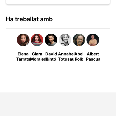
Ha treballat amb
Elena
Clara
David
Annabel
Abel
Albert
David
Tarrats
Moraleda
Pintó
Totusaus
Folk
Pascual
Selvas