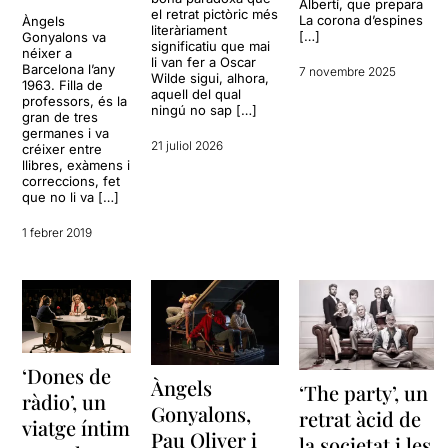
Albertí, que prepara
el retrat pictòric més
La corona d’espines
Àngels
literàriament
[…]
Gonyalons va
significatiu que mai
néixer a
li van fer a Oscar
Barcelona l’any
7 novembre 2025
Wilde sigui, alhora,
1963. Filla de
aquell del qual
professors, és la
ningú no sap […]
gran de tres
germanes i va
21 juliol 2026
créixer entre
llibres, exàmens i
correccions, fet
que no li va […]
1 febrer 2019
‘Dones de
Àngels
‘The party’, un
ràdio’, un
Gonyalons,
retrat àcid de
viatge íntim
Pau Oliver i
la societat i les