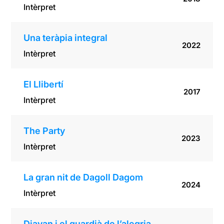
Intèrpret
Una teràpia integral
2022
Intèrpret
El Llibertí
2017
Intèrpret
The Party
2023
Intèrpret
La gran nit de Dagoll Dagom
2024
Intèrpret
Djavan i el guardià de l’alegria