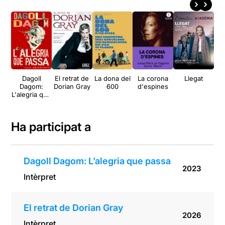
Dagoll
El retrat de
La dona del
La corona
Llegat
D
Dagom:
Dorian Gray
600
d'espines
L'alegria que
passa
Ha participat a
Dagoll Dagom: L’alegria que passa
2023
Intèrpret
El retrat de Dorian Gray
2026
Intèrpret