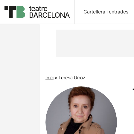
Cartellera i entrades
Inici
»
Teresa Urroz