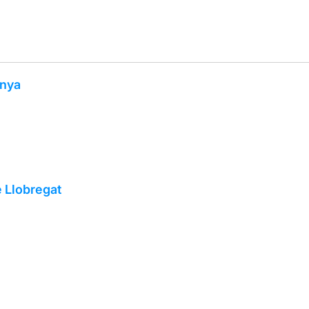
unya
e Llobregat