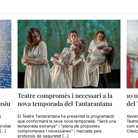
Teatre compromès i necessari a la
10 
lusiu
nova temporada del Tantarantana
del 
s
El Teatre Tantarantana ha presentat la programació
Xavier
que conformarà la seva nova temporada: “Serà una
Teatre
rsitat
temporada estranya” i “plena de propostes
com a
 […]
compromeses i necessàries” i marcada pels
Clási
protocols de seguretat […]