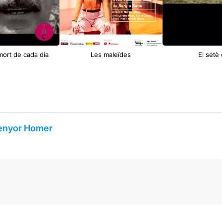
mort de cada dia
Les maleïdes
El setè 
 senyor Homer