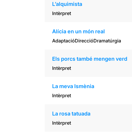
L’alquimista
Intèrpret
Alícia en un món real
Adaptació
Direcció
Dramatúrgia
Els porcs també mengen verd
Intèrpret
La meva Ismènia
Intèrpret
La rosa tatuada
Intèrpret