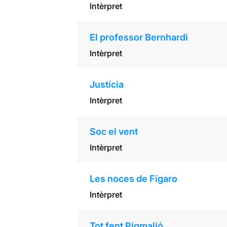
Intèrpret
El professor Bernhardi
Intèrpret
Justícia
Intèrpret
Soc el vent
Intèrpret
Les noces de Fígaro
Intèrpret
Tot fent Pigmalió