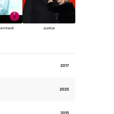
Bernhardi
Justícia
Soc el vent
2017
2025
2015