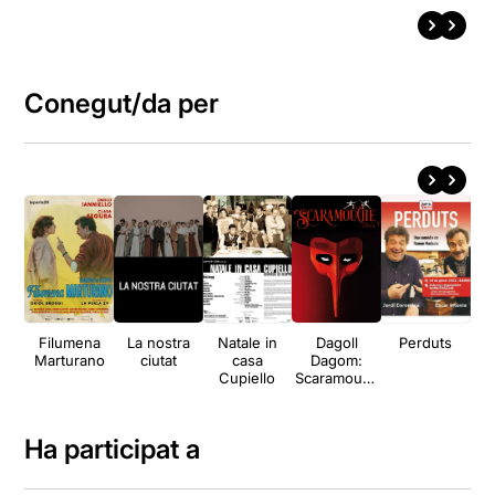
Conegut/da per
Filumena
La nostra
Natale in
Dagoll
Perduts
Pla
Marturano
ciutat
casa
Dagom:
Cupiello
Scaramouch
e
Ha participat a