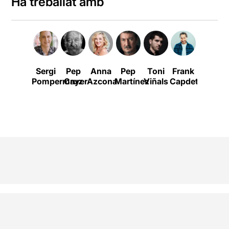
Ha treballat amb
Sergi
Pep
Anna
Pep
Toni
Frank
Clara
Pompermayer
Cruz
Azcona
Martínez
Viñals
Capdet
Morale