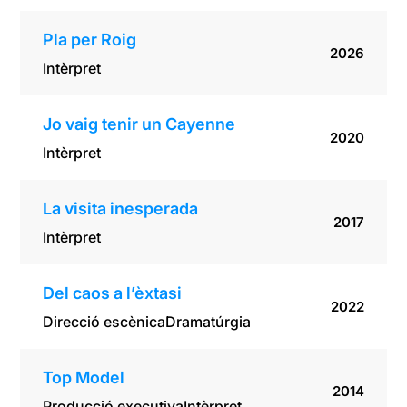
Pla per Roig
2026
Intèrpret
Jo vaig tenir un Cayenne
2020
Intèrpret
La visita inesperada
2017
Intèrpret
Del caos a l’èxtasi
2022
Direcció escènica
Dramatúrgia
Top Model
2014
Producció executiva
Intèrpret