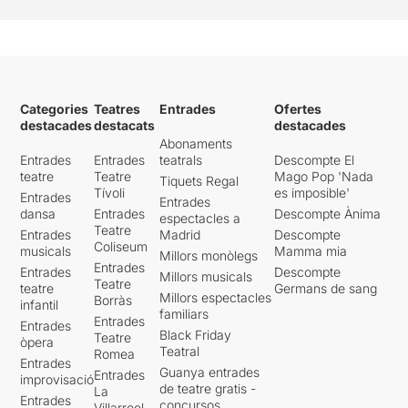
Categories
Teatres
Entrades
Ofertes
destacades
destacats
destacades
Abonaments
Entrades
Entrades
teatrals
Descompte El
teatre
Teatre
Mago Pop 'Nada
Tiquets Regal
Tívoli
es imposible'
Entrades
Entrades
dansa
Entrades
Descompte Ànima
espectacles a
Teatre
Entrades
Madrid
Descompte
Coliseum
musicals
Mamma mia
Millors monòlegs
Entrades
Entrades
Descompte
Millors musicals
Teatre
teatre
Germans de sang
Millors espectacles
Borràs
infantil
familiars
Entrades
Entrades
Black Friday
Teatre
òpera
Teatral
Romea
Entrades
Guanya entrades
Entrades
improvisació
de teatre gratis -
La
Entrades
concursos
Villarroel