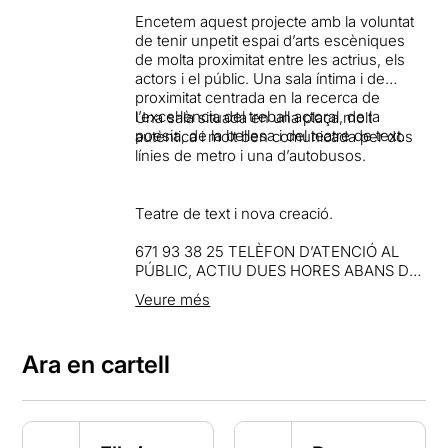
Encetem aquest projecte amb la voluntat
de tenir unpetit espai d’arts escèniques
de molta proximitat entre les actrius, els
actors i el públic. Una sala íntima i de
proximitat centrada en la recerca de
l’excel·lència del treball actoral, de la
Una sala situada en una plaça molt
poesia, de la bellesa i del teatre de text.
autèntica i
molt ben comunicada per dos
línies de metro i una d’autobusos.
Teatre de text i nova creació.
671 93 38 25 TELÈFON D’ATENCIÓ AL
PÚBLIC, ACTIU DUES HORES ABANS DE
COMENÇAR L’ESPECTACLE I FINS 15′
Veure més
ABANS.
Ara en cartell