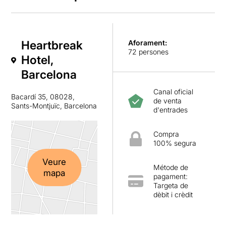
Heartbreak
Aforament:
72 persones
Hotel,
Barcelona
Canal oficial
Bacardí 35, 08028,
de venta
Sants-Montjuïc, Barcelona
d'entrades
Compra
100% segura
Veure
Métode de
mapa
pagament:
Targeta de
dèbit i crèdit