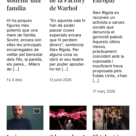
família
de Warhol
Àlex Rigola es
reconeix un
Hi ha poques
“En aquesta sala hi
activista a xarxes
figures més
han de poder
socials que
potents que una
passar coses
denuncia el
mare de família.
especials encara
genocidi palestí.
Sovint, encara són
que hi perdem
Aquests últims
elles les principals
diners”, sentencia
mesos,
encarregades de
Àlex Rigola. Per
pràcticament
vetllar pel benestar
alguna cosa va
coincidint amb la
dels fills, la parella,
obrir el seu teatre:
suposada i
els pares… Milers
per poder apostar-
insuficient treva
de […]
ho tot […]
proposada pels
Estats Units, s’han
Fa 4 dies
13 juliol 2026
[…]
17 març 2026