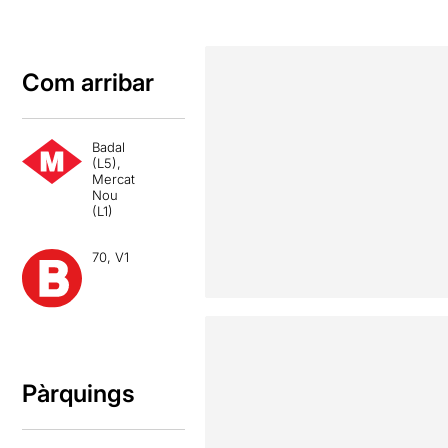
Com arribar
Badal
(L5),
Mercat
Nou
(L1)
70, V1
Pàrquings