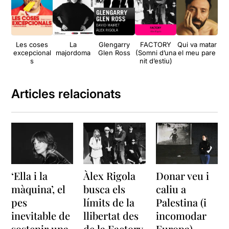
Les coses
La
Glengarry
FACTORY
Qui va matar
Ll
excepcional
majordoma
Glen Ross
(Somni d’una
el meu pare
s
nit d’estiu)
Articles relacionats
‘Ella i la
Àlex Rigola
Donar veu i
màquina’, el
busca els
caliu a
pes
límits de la
Palestina (i
inevitable de
llibertat des
incomodar
sostenir una
de la Factory
Europa)