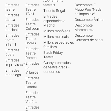
Abonaments
Entrades
Entrades
teatrals
Descompte El
teatre
Teatre
Mago Pop 'Nada
Tiquets Regal
Tívoli
es imposible'
Entrades
Entrades
dansa
Entrades
Descompte Ànima
espectacles a
Teatre
Entrades
Madrid
Descompte
Coliseum
musicals
Mamma mia
Millors monòlegs
Entrades
Entrades
Descompte
Millors musicals
Teatre
teatre
Germans de sang
Millors espectacles
Borràs
infantil
familiars
Entrades
Entrades
Black Friday
Teatre
òpera
Teatral
Romea
Entrades
Guanya entrades
Entrades
improvisació
de teatre gratis -
La
Entrades
concursos
Villarroel
monòlegs
Entrades
Teatre
Condal
Entrades
Teatre
Victòria
Entrades