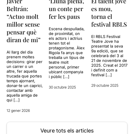
Javier
‘Lluna plena’,
El talent jove
Beltrán:
un conte per
es mou,
“Actuo molt
fer les paus
torna el
millor sense
festival RBLS
Escena despullada,
pensar què
de proximitat, on
El RBLS Festival
diran de mi”
els actors i actrius
Teatre Jove ha
tenen tot el
presentat la seva
protagonisme. Àlex
9a edició, que se
Al llarg del dia
Rigola fa anys que
celebrarà del 3 al
prenem moltes
treballa un tipus de
21 de novembre de
decisions: girar per
teatre molt
2025. Creat el 2017
un carrer o un
personal, primer
i definit com a
altre, fer aquella
ubicant companyia
festival […]
trucada que portes
i públic […]
temps ajornant,
donar-te un caprici,
29 octubre 2025
30 octubre 2025
contactar amb
aquella amiga de
qui […]
12 gener 2026
Veure tots els articles