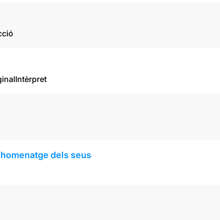
cció
ginal
Intèrpret
l’homenatge dels seus