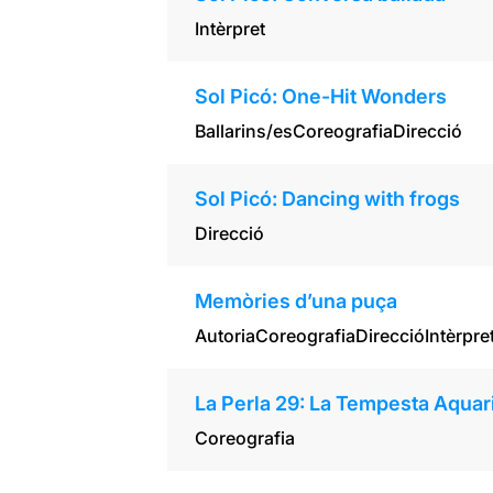
Intèrpret
Sol Picó: One-Hit Wonders
Ballarins/es
Coreografia
Direcció
Sol Picó: Dancing with frogs
Direcció
Memòries d’una puça
Autoria
Coreografia
Direcció
Intèrpre
La Perla 29: La Tempesta Aqua
Coreografia