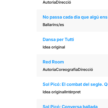
Autoria
Direcció
No passa cada dia que algú ens 
Ballarins/es
Dansa per Tutti
Idea original
Red Room
Autoria
Coreografia
Direcció
Sol Picó: El combat del segle. Q
Idea original
Intèrpret
Sol Picó: Conversa ballada