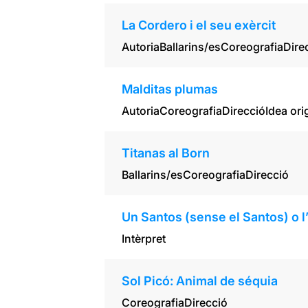
La Cordero i el seu exèrcit
Autoria
Ballarins/es
Coreografia
Dire
Malditas plumas
Autoria
Coreografia
Direcció
Idea ori
Titanas al Born
Ballarins/es
Coreografia
Direcció
Un Santos (sense el Santos) o 
Intèrpret
Sol Picó: Animal de séquia
Coreografia
Direcció