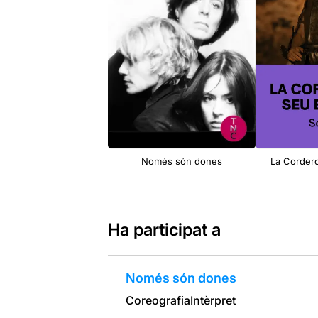
Només són dones
La Cordero
Ha participat a
Només són dones
Coreografia
Intèrpret