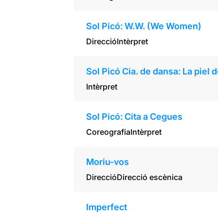
Sol Picó: W.W. (We Women)
Direcció
Intèrpret
Sol Picó Cia. de dansa: La piel d
Intèrpret
Sol Picó: Cita a Cegues
Coreografia
Intèrpret
Moriu-vos
Direcció
Direcció escènica
Imperfect