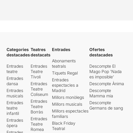
Categories
Teatres
Entrades
Ofertes
destacades
destacats
destacades
Abonaments
Entrades
Entrades
teatrals
Descompte El
teatre
Teatre
Mago Pop 'Nada
Tiquets Regal
Tívoli
es imposible'
Entrades
Entrades
dansa
Entrades
Descompte Ànima
espectacles a
Teatre
Entrades
Madrid
Descompte
Coliseum
musicals
Mamma mia
Millors monòlegs
Entrades
Entrades
Descompte
Millors musicals
Teatre
teatre
Germans de sang
Millors espectacles
Borràs
infantil
familiars
Entrades
Entrades
Black Friday
Teatre
òpera
Teatral
Romea
Entrades