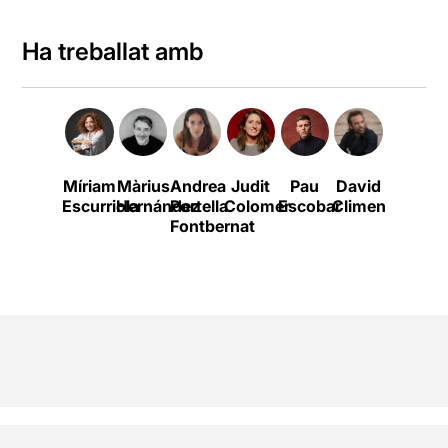
Ha treballat amb
Míriam
Màrius
Andrea
Judit
Pau
David
Iván
Escurriola
Hernández
Portella
Colomer
Escobar
Climent
Morales
Fontbernat