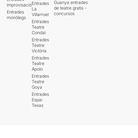
Guanya entrades
Entrades
improvisació
de teatre gratis -
La
Entrades
concursos
Villarroel
monòlegs
Entrades
Teatre
Condal
Entrades
Teatre
Victòria
Entrades
Teatre
Apolo
Entrades
Teatre
Goya
Entrades
Espai
Texas