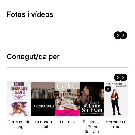
Fotos i vídeos
Conegut/da per
Germans de
La nostra
La truita
El miracle
Heroïnes o
sang
ciutat
d'Anne
res
Sullivan