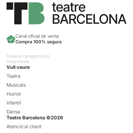
Canal oficial de venta
Compra 100% segura
Disseny i programació:
Copymouse
Vull veure
Teatre
Musicals
Humor
Infantil
Dansa
Teatre Barcelona ©2026
Atenció al client