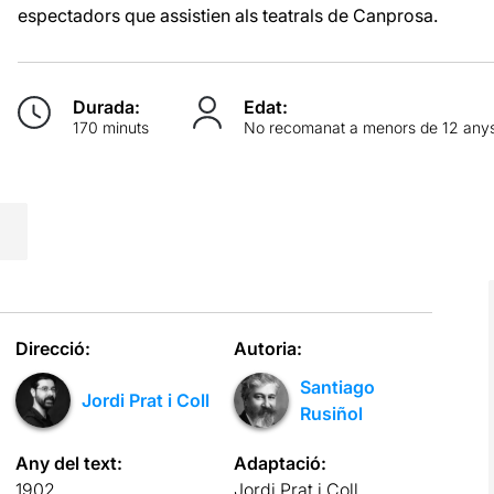
espectadors que assistien als teatrals de Canprosa.
Durada:
Edat:
170 minuts
No recomanat a menors de 12 any
Direcció:
Autoria:
Santiago
Jordi Prat i Coll
Rusiñol
Any del text:
Adaptació:
1902
Jordi Prat i Coll