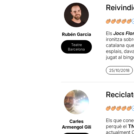
Reivindi
Els
Jocs Flo
Rubén Garcia
ironitza sobr
catalana que 
Teatre
Barcelona
esplais, dav
jugat al bin
us trobareu 
tradicionals
25/10/2018
paper de l'
A
companya
À
Si hagués de
Reciclatg
sorprenent or
sentit. Ara, 
El Teatre Nac
Els que con
Carles
els tòpics), 
perquè el
T
Armengol Gili
Montserrat, 
actualment C