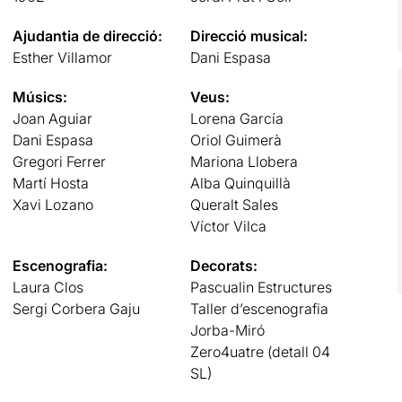
Ajudantia de direcció:
Direcció musical:
Esther Villamor
Dani Espasa
Músics:
Veus:
Joan Aguiar
Lorena García
Dani Espasa
Oriol Guimerà
Gregori Ferrer
Mariona Llobera
Martí Hosta
Alba Quinquillà
Xavi Lozano
Queralt Sales
Víctor Vilca
Escenografia:
Decorats:
Laura Clos
Pascualin Estructures
Sergi Corbera Gaju
Taller d’escenografia
Jorba-Miró
Zero4uatre (detall 04
SL)