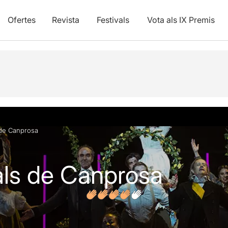
Ofertes
Revista
Festivals
Vota als IX Premis
vídeos
Opinions
Articles
s de Canprosa
rals de Canprosa