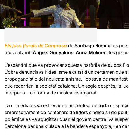
Els jocs florals de Canprosa
de
Santiago Rusiñol
es pres
músical amb
Àngels Gonyalons
,
Anna Moliner
i les germ
L’escàndol que va provocar aquesta paròdia dels Jocs Flor
L’obra denunciava l’idealisme exaltat d’un certamen que s’
propagandístic del nou catalanisme, i posava de manifest 
que recorrien la societat catalana. Un segle després, la l
interpel·la… en forma de musical esbojarrat.
La comèdia es va estrenar en un context de forta crispaci
empresonament de centenars de líders sindicals i de políti
polèmica es va aguditzar quan el govern central va suspen
Barcelona per una xiulada a la bandera espanyola, i en can