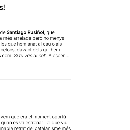
s!
t de
Santiago Rusiñol
, que
o la més arrelada però no menys
lles que hem anat al cau o als
anelons, davant dels qui hem
s com '
Si tu vas al cel
'. A escena
tica i molt boja, amb cançons
 en destaco especialment el
 nostra amb juntament amb la seva
riol Genís
.
s primeres escenes (amb
 o no li vaig saber trobar el
cte cap endins i a gaudir.
ertat de ple: per tant (i perdoneu
àvem que era el moment oportú
nes, si de petits heu anat a
 quan es va estrenar i el que viu
ement si creieu que sa riure d'un
 amable retrat del catalanisme més