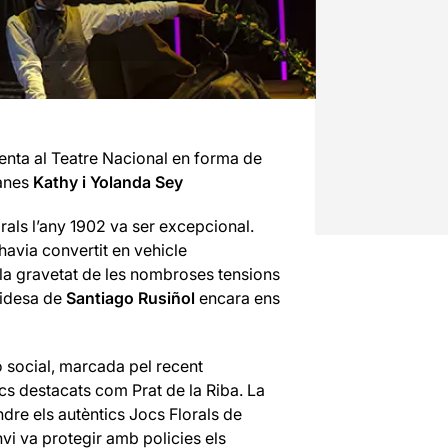
enta al Teatre Nacional en forma de
anes
Kathy i Yolanda Sey
als l’any 1902 va ser excepcional.
havia convertit en vehicle
la gravetat de les nombroses tensions
ucidesa de
Santiago Rusiñol
encara ens
ó social, marcada pel recent
cs destacats com Prat de la Riba. La
dre els autèntics Jocs Florals de
vi va protegir amb policies els