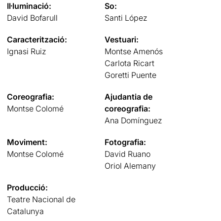
Il·luminació:
So:
David Bofarull
Santi López
Caracterització:
Vestuari:
Ignasi Ruiz
Montse Amenós
Carlota Ricart
Goretti Puente
Coreografia:
Ajudantia de
Montse Colomé
coreografia:
Ana Domínguez
Moviment:
Fotografia:
Montse Colomé
David Ruano
Oriol Alemany
Producció:
Teatre Nacional de
Catalunya