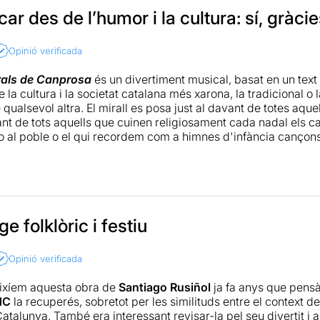
car des de l’humor i la cultura: sí, gràcie
Opinió verificada
rals de Canprosa
és un divertiment musical, basat en un tex
e la cultura i la societat catalana més xarona, la tradicional 
qualsevol altra. El mirall es posa just al davant de totes aque
ant de tots aquells que cuinen religiosament cada nadal els c
go al poble o el qui recordem com a himnes d'infància cançon
un musical d'alta factura: amb una producció envejable, frenè
 catalanes d'ahir i de sempre i amb un repartiment envejable,
nna Moliner
, per mi una de les grans dels musicals de casa
ngels Gonyalons
, i als dos divertidíssims
Rosa Boladeras
i
O
 remarcar un 'però', diria que no vaig acabar d'entendre le
e folklòric i festiu
questra i acurat treball grupal coreogràfic) no em van atrapar
un cop arribes t'enganxes al fil argumental la cosa canvia: dire
Opinió verificada
ional ha fet aquest any una gran aposta, ha arriscat i l'ha enc
eixíem aquesta obra de
Santiago Rusiñol
ja fa anys que pens
si sou carn d'esplais i de caus, si a casa als pares hi ha barreti
NC
la recuperés, sobretot per les similituds entre el context de
si us agrada La Cubana, si sou nostàlgics de Mar i Cel o simpl
atalunya. També era interessant revisar-la pel seu divertit i