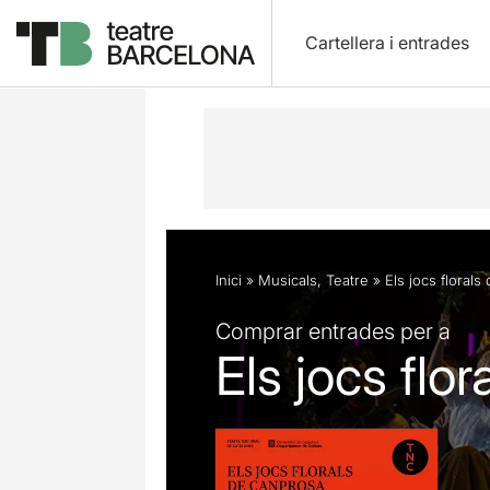
Cartellera i entrades
Descripció
Fitxa artística
Fotos i 
Inici
»
Musicals
,
Teatre
»
Els jocs floral
Comprar entrades per a
Els jocs flo