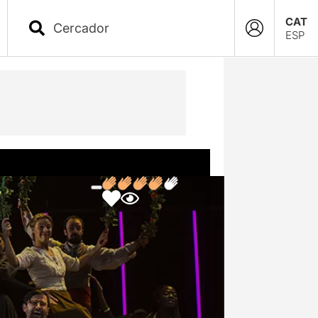
CAT
ESP