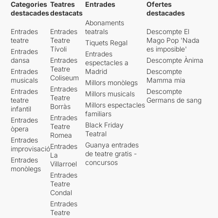
Categories
Teatres
Entrades
Ofertes
valentia que m’han deixat
destacades
destacats
destacades
francament perplex. Esclats
Abonaments
de literatura cultural i
Entrades
Entrades
teatrals
Descompte El
escenes rotundes. Literatura
teatre
Teatre
Mago Pop 'Nada
Tiquets Regal
del jo i poètica polsades en
Tívoli
es imposible'
Entrades
Entrades
instants visual i sonors
dansa
Entrades
Descompte Ànima
espectacles a
radicals. El que hi ha a
Sala
Teatre
Entrades
Madrid
Descompte
de miralls
són experiències
Coliseum
musicals
Mamma mia
Millors monòlegs
personals i lectures, bellesa i
Entrades
Entrades
Descompte
Millors musicals
molt dolor, amb un humor
Teatre
teatre
Germans de sang
desconcertant sardònic i
Millors espectacles
Borràs
infantil
cap mena de patetisme. I
familiars
Entrades
Entrades
una mica de foc que crema.
Black Friday
Teatre
òpera
A
Sala de miralls
es parla
Teatral
Romea
Entrades
de persones concretes no hi
Guanya entrades
Entrades
improvisació
ha subterfugis.
Sala de
de teatre gratis -
La
Entrades
miralls
és tot allò que mai
concursos
Villarroel
monòlegs
trobareu a Viquipèdia.
Entrades
Teatre
Una oportunitat escènica de
Condal
només tres dies, no badeu!
Entrades
Teatre