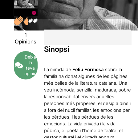
1
Opinions
Sinopsi
Deixa
la
teva
La mirada de
Feliu Formosa
sobre la
opinió
família ha donat algunes de les pàgines
més belles de la literatura catalana. Una
veu incòmoda, senzilla, madurada, sobre
la responsabilitat envers aquelles
persones més properes, el desig a dins i
a fora del nucli familiar, les emocions per
les pèrdues, i les pèrdues de les
emocions. La vida privada i la vida
pública, el poeta i l’home de teatre, el
gestor cultural i el ciutadà anònim,