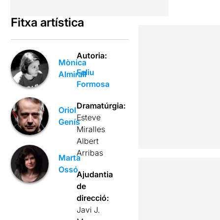
Fitxa artística
Autoria:
Mònica
Feliu
Almirall
Formosa
Dramatúrgia:
Oriol
Esteve
Genís
Miralles
Albert
Arribas
Marta
Ossó
Ajudantia
de
direcció:
Javi J.