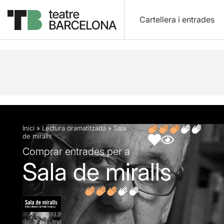
Cartellera i entrades
Descripció
Fitxa artística
Opinions
Inici
»
Lectura dramatitzada
»
Sala
de miralls
Comprar entrades per a
Sala de miralls