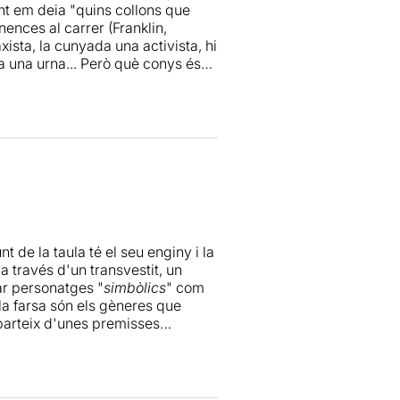
nt em deia "quins collons que
nences al carrer (Franklin,
axista, la cunyada una activista, hi
a una urna... Però què conys és
després no em demaneu comptes.
 de la taula té el seu enginy i la
 través d'un transvestit, un
zar personatges "
simbòlics
" com
la farsa són els gèneres que
parteix d'unes premisses
 No veig una evolució d'aquestes
a, sinó que em provoca
voreixi el pensament crític de