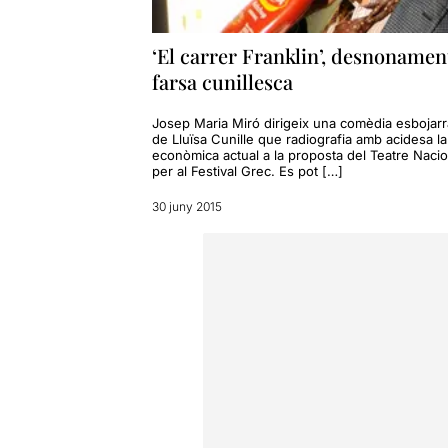
‘El carrer Franklin’, desnonament
farsa cunillesca
Josep Maria Miró dirigeix una comèdia esbojar
de Lluïsa Cunille que radiografia amb acidesa la 
econòmica actual a la proposta del Teatre Nacio
per al Festival Grec. Es pot […]
30 juny 2015