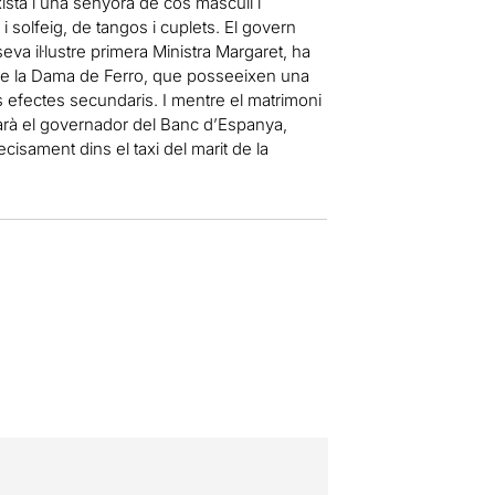
xista i una senyora de cos masculí i
 i solfeig, de tangos i cuplets. El govern
seva il·lustre primera Ministra Margaret, ha
s de la Dama de Ferro, que posseeixen una
s efectes secundaris. I mentre el matrimoni
barà el governador del Banc d’Espanya,
sament dins el taxi del marit de la