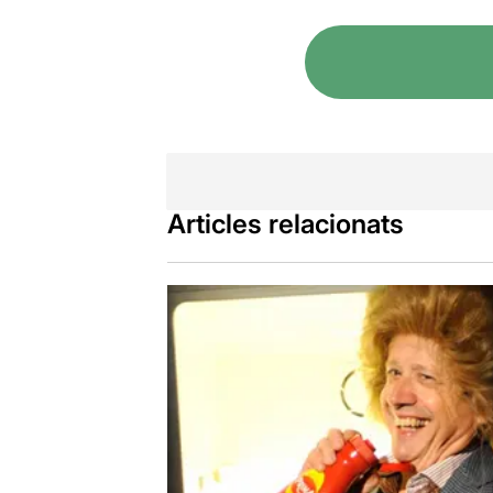
Si el carrer
d'ell. Crec q
que ells mat
Xavier Alber
mobles. Per c
lletjor que f
Articles relacionats