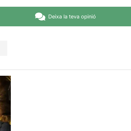
 Franklin hagués estat transitat per gent menys important, seg
ue tots els autors, directors i actors de renom tenen dret a fer
Deixa la teva opinió
eixos han de ser conscients dels riscos que corren... Sigui co
tí
i a
Oriol Genís
en la seva salsa, divertint-se d'allò més enm
ert, l'estètica de l'obra, amb decorat d'
Enric Planas
i vestua
unciona bé i fins i tot em va recordar, en ocasions, els dibuixo