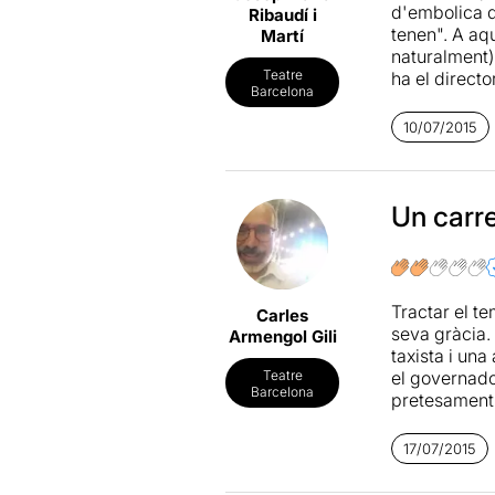
d'embolica q
Ribaudí i
tenen". A aqu
Martí
naturalment) 
Teatre
ha el direct
Barcelona
això? He avi
10/07/2015
Un carr
Tractar el t
Carles
seva gràcia.
Armengol Gili
taxista i una
el governado
Teatre
Barcelona
pretesament 
interessants
idees, sinó 
17/07/2015
estranyesa..
l'autora, més