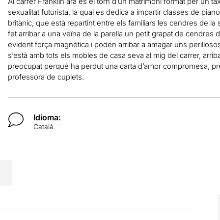
Al carrer Franklin ara és el torn d’un matrimoni format per un ta
sexualitat futurista, la qual es dedica a impartir classes de piano
britànic, que està repartint entre els familiars les cendres de la 
fet arribar a una veïna de la parella un petit grapat de cendre
evident força magnètica i poden arribar a amagar uns perilloso
s’està amb tots els mobles de casa seva al mig del carrer, arri
preocupat perquè ha perdut una carta d’amor compromesa, preci
professora de cuplets.
Idioma:
Català