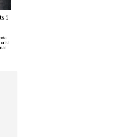
s i
rada
crisi
nal