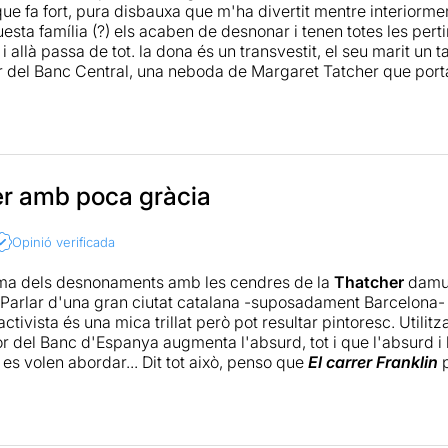
ue fa fort, pura disbauxa que m'ha divertit mentre interiorme
esta família (?) els acaben de desnonar i tenen totes les perti
i allà passa de tot. la dona és un transvestit, el seu marit un t
or del Banc Central, una neboda de Margaret Tatcher que port
sat d'entrada: una bogeria. Jo de vosaltres hi aniria, però 
er amb poca gràcia
Opinió verificada
ema dels desnonaments amb les cendres de la
Thatcher
damunt
 Parlar d'una gran ciutat catalana -suposadament Barcelona- a
 activista és una mica trillat però pot resultar pintoresc. Utilit
r del Banc d'Espanya augmenta l'absurd, tot i que l'absurd i 
es volen abordar... Dit tot això, penso que
El carrer Franklin
... però per a mi acaba quedant-se justament a l'inici de tot.
una simple exposició; no em diverteix massa res del que pass
. i en ocasions un xic de vergonya; no crec que l'argument afa
 aviat el banalitza.