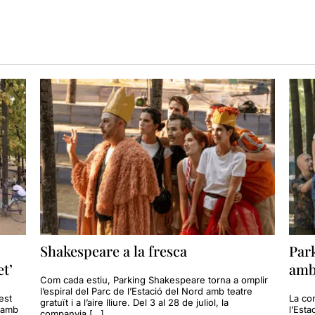
Shakespeare a la fresca
Par
et’
amb 
Com cada estiu, Parking Shakespeare torna a omplir
l’espiral del Parc de l’Estació del Nord amb teatre
est
La co
gratuït i a l’aire lliure. Del 3 al 28 de juliol, la
, amb
l’Esta
companyia […]