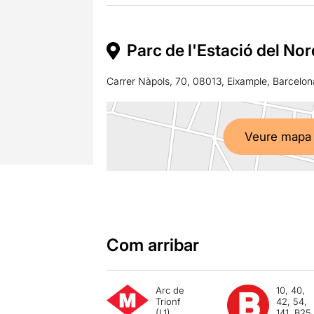
Parc de l'Estació del No
Carrer Nàpols, 70, 08013, Eixample, Barcelon
Veure mapa
Com arribar
Arc de
10, 40,
Trionf
42, 54,
(L1)
141, B25