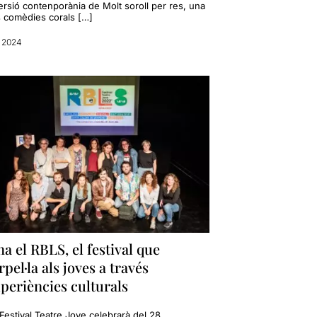
ersió contenporània de Molt soroll per res, una
s comèdies corals […]
l 2024
a el RBLS, el festival que
rpel·la als joves a través
periències culturals
Festival Teatre Jove celebrarà del 28