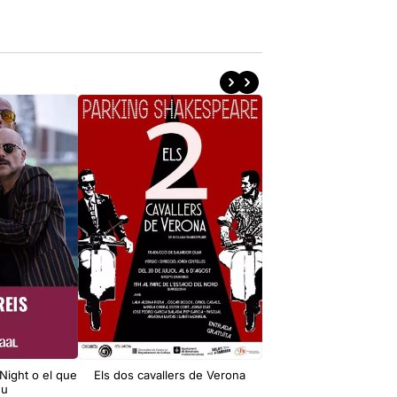
 Night o el que
Els dos cavallers de Verona
Tot va bé si acaba
eu