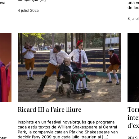
ova
una v
de le
4 juliol 2025
8 julio
Ricard III a l’aire lliure
Torn
inte
Inspirats en un festival novaiorquès que programa
d’ex
cada estiu textos de William Shakespeare al Central
Park, la companyia catalan Pàrking Shakespeare van
decidir l’any 2009 que cada juliol traurien al […]
ntat
RBLS 