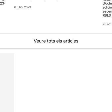
 23-
d’oct
6 juliol 2023
edició
escèni
RBLS 
26 oct
Veure tots els articles