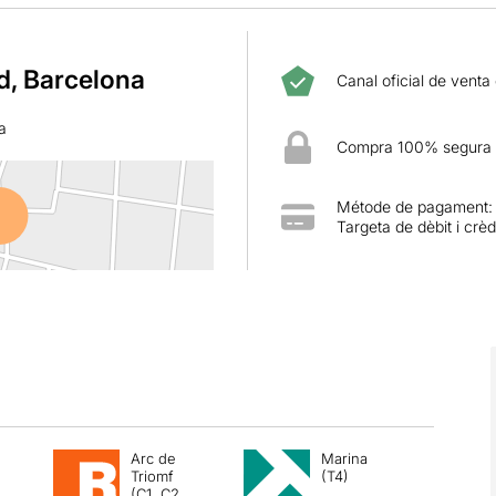
rd, Barcelona
Canal oficial de venta
a
Compra 100% segura
Métode de pagament:
Targeta de dèbit i crèd
Arc de
Marina
Triomf
(T4)
(C1, C2,