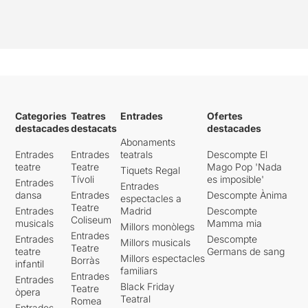
Categories
Teatres
Entrades
Ofertes
destacades
destacats
destacades
Abonaments
Entrades
Entrades
teatrals
Descompte El
teatre
Teatre
Mago Pop 'Nada
Tiquets Regal
Tívoli
es imposible'
Entrades
Entrades
dansa
Entrades
Descompte Ànima
espectacles a
Teatre
Entrades
Madrid
Descompte
Coliseum
musicals
Mamma mia
Millors monòlegs
Entrades
Entrades
Descompte
Millors musicals
Teatre
teatre
Germans de sang
Millors espectacles
Borràs
infantil
familiars
Entrades
Entrades
Black Friday
Teatre
òpera
Teatral
Romea
Entrades