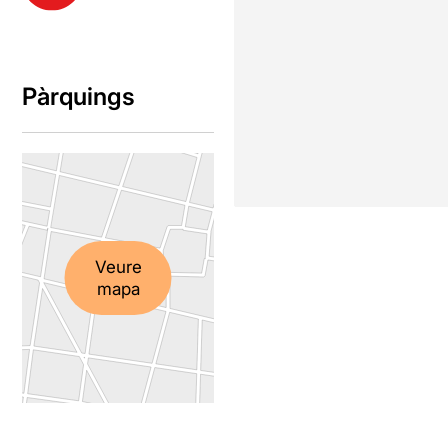
Pàrquings
Veure
mapa