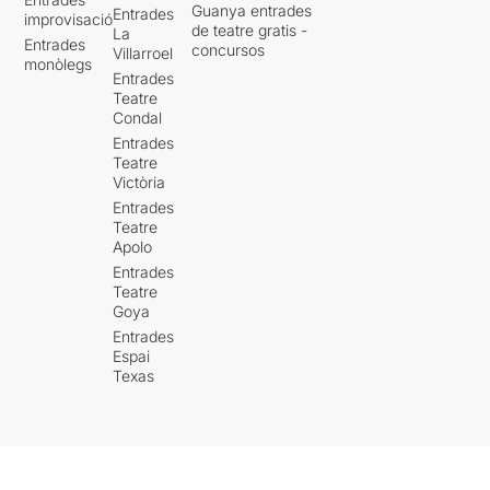
Guanya entrades
Entrades
improvisació
de teatre gratis -
La
Entrades
concursos
Villarroel
monòlegs
Entrades
Teatre
Condal
Entrades
Teatre
Victòria
Entrades
Teatre
Apolo
Entrades
Teatre
Goya
Entrades
Espai
Texas