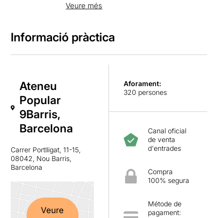
de l’Ateneu es basa en la intervenció
Veure més
social mitjançant la cultura, la promoció i la
formació de circ i les arts escèniques.
Informació pràctica
És un espai obert a noves activitats
culturals, socials i polítiques, moltes
vegades allunyades dels circuits oficials,
però imprescindibles per a mantenir un
esperit crític i per a impulsar la creativitat i
Ateneu
la diversitat.
Aforament:
320 persones
Popular
La participació és la base de l’Ateneu
mitjançant el model de gestió comunitària,
9Barris,
basat en les Comissions, Grups de Treball
Barcelona
i les Assemblees com a espais sobirans
Canal oficial
del projecte.
de venta
d'entrades
Carrer Portlligat, 11-15,
08042, Nou Barris,
Barcelona
Compra
100% segura
Métode de
Veure
pagament: