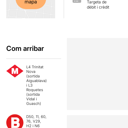
mapa
Targeta de
dèbit i crèdit
Com arribar
L4 Trinitat
Nova
(sortida
Aiguablava)
i L3
Roquetes
(sortida
Vidal i
Guasch)
D50, 11, 60,
76, V29,
H2 i N6