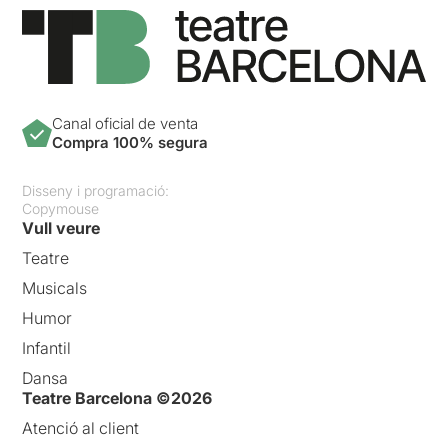
Canal oficial de venta
Compra 100% segura
Disseny i programació:
Copymouse
Vull veure
Teatre
Musicals
Humor
Infantil
Dansa
Teatre Barcelona ©2026
Atenció al client