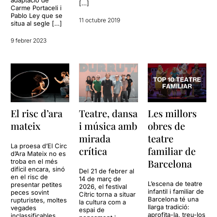
[…]
Carme Portaceli i
Pablo Ley que se
11 octubre 2019
situa al segle […]
9 febrer 2023
El risc d’ara
Teatre, dansa
Les millors
mateix
i música amb
obres de
mirada
teatre
La proesa d’El Circ
crítica
familiar de
d’Ara Mateix no es
Barcelona
troba en el més
difícil encara, sinó
Del 21 de febrer al
en el risc de
14 de març de
L’escena de teatre
presentar petites
2026, el festival
infantil i familiar de
peces sovint
Cítric torna a situar
Barcelona té una
rupturistes, moltes
la cultura com a
llarga tradició:
vegades
espai de
aprofita-la, treu-los
inclassificables,