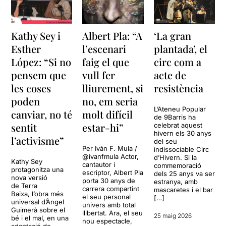
Kathy Sey i
Albert Pla: “A
‘La gran
Esther
l’escenari
plantada’, el
López: “Si no
faig el que
circ com a
pensem que
vull fer
acte de
les coses
lliurement, si
resistència
poden
no, em seria
L’Ateneu Popular
canviar, no té
molt difícil
de 9Barris ha
sentit
estar-hi”
celebrat aquest
hivern els 30 anys
l’activisme”
del seu
Per Iván F. Mula /
indissociable Circ
@ivanfmula Actor,
d’Hivern. Si la
Kathy Sey
cantautor i
commemoració
protagonitza una
escriptor, Albert Pla
dels 25 anys va ser
nova versió
porta 30 anys de
estranya, amb
de Terra
carrera compartint
mascaretes i el bar
Baixa, l’obra més
el seu personal
[…]
universal d’Àngel
univers amb total
Guimerà sobre el
llibertat. Ara, el seu
25 maig 2026
bé i el mal, en una
nou espectacle,
adaptació de