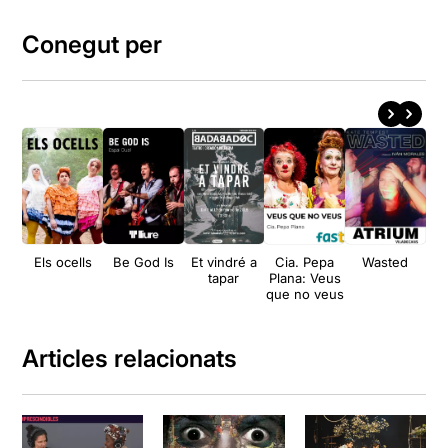
Conegut per
Els ocells
Be God Is
Et vindré a
Cia. Pepa
Wasted
El 
tapar
Plana: Veus
d’
que no veus
que
Articles relacionats