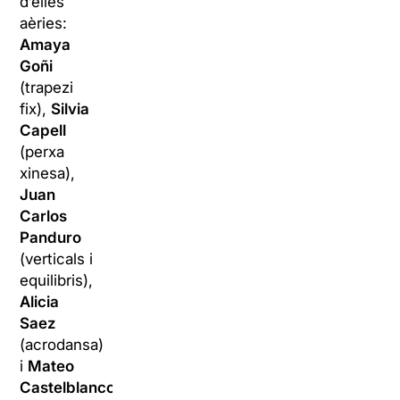
d’elles
aèries:
Amaya
Goñi
(trapezi
fix),
Silvia
Capell
(perxa
xinesa),
Juan
Carlos
Panduro
(verticals i
equilibris),
Alicia
Saez
(acrodansa)
i
Mateo
Castelblanco