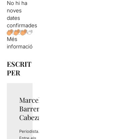
No hi ha
noves
dates
confirmades
Més
informació
ESCRIT
PER
Marcel
Barrera
Cabezas
Periodista.
Entre els