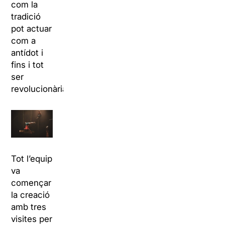
com la
tradició
pot actuar
com a
antídot i
fins i tot
ser
revolucionària”.
Tot l’equip
va
començar
la creació
amb tres
visites per