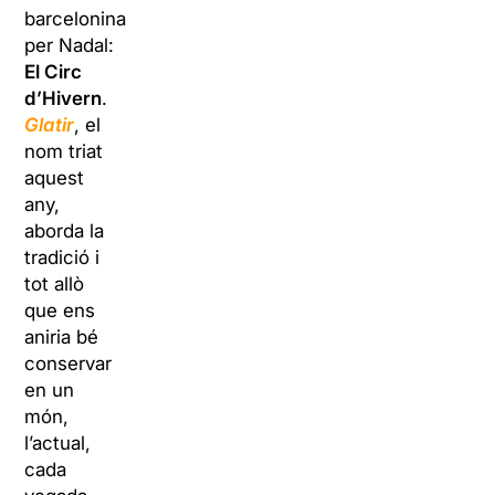
barcelonina
per Nadal:
El Circ
d’Hivern
.
Glatir
, el
nom triat
aquest
any,
aborda la
tradició i
tot allò
que ens
aniria bé
conservar
en un
món,
l’actual,
cada