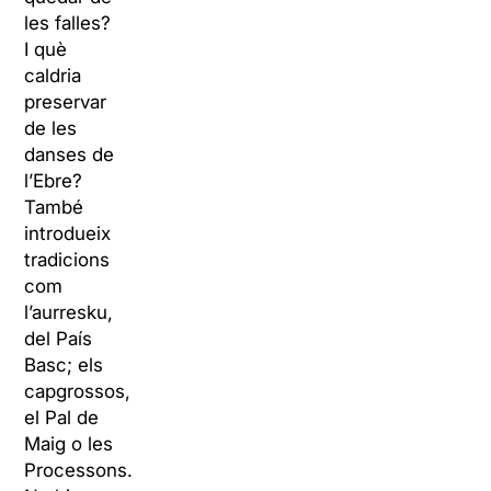
les falles?
I què
caldria
preservar
de les
danses de
l’Ebre?
També
introdueix
tradicions
com
l’aurresku,
del País
Basc; els
capgrossos,
el Pal de
Maig o les
Processons.