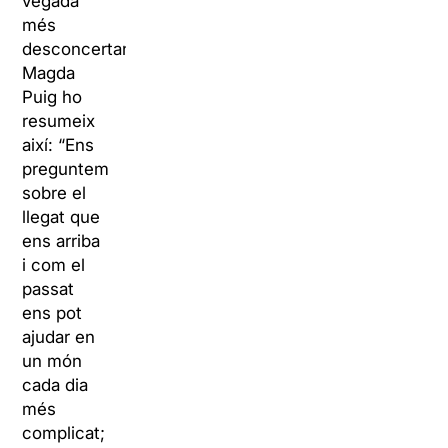
vegada
més
desconcertant.
Magda
Puig ho
resumeix
així: “Ens
preguntem
sobre el
llegat que
ens arriba
i com el
passat
ens pot
ajudar en
un món
cada dia
més
complicat;