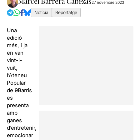
Marcel Barrera Cabezas
27 novembre 2023
Notícia
Reportatge
Una
edició
més, i ja
en van
vint-i-
vuit,
l’Ateneu
Popular
de 9Barris
es
presenta
amb
ganes
d’entretenir,
emocionar