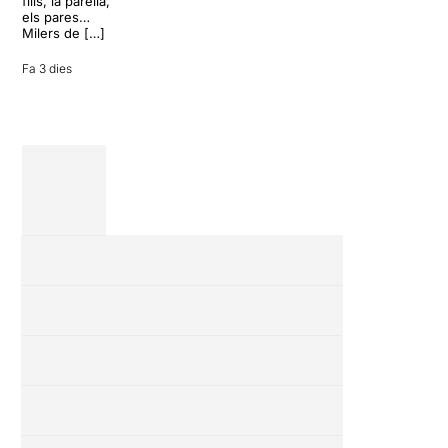
fills, la parella,
vacances entre
els pares…
amics en una
Milers de […]
revisió completa
de […]
Fa 3 dies
28 juliol 2026