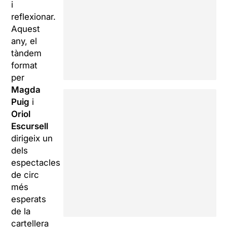
i
reflexionar.
Aquest
any, el
tàndem
format
per
Magda
Puig
i
Oriol
Escursell
dirigeix un
dels
espectacles
de circ
més
esperats
de la
cartellera