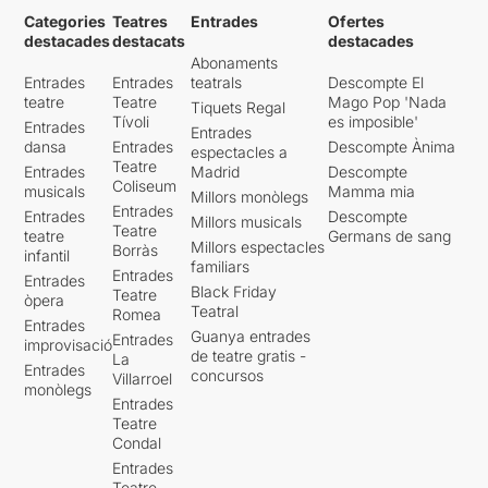
Categories
Teatres
Entrades
Ofertes
destacades
destacats
destacades
Abonaments
Entrades
Entrades
teatrals
Descompte El
teatre
Teatre
Mago Pop 'Nada
Tiquets Regal
Tívoli
es imposible'
Entrades
Entrades
dansa
Entrades
Descompte Ànima
espectacles a
Teatre
Entrades
Madrid
Descompte
Coliseum
musicals
Mamma mia
Millors monòlegs
Entrades
Entrades
Descompte
Millors musicals
Teatre
teatre
Germans de sang
Millors espectacles
Borràs
infantil
familiars
Entrades
Entrades
Black Friday
Teatre
òpera
Teatral
Romea
Entrades
Guanya entrades
Entrades
improvisació
de teatre gratis -
La
Entrades
concursos
Villarroel
monòlegs
Entrades
Teatre
Condal
Entrades
Teatre