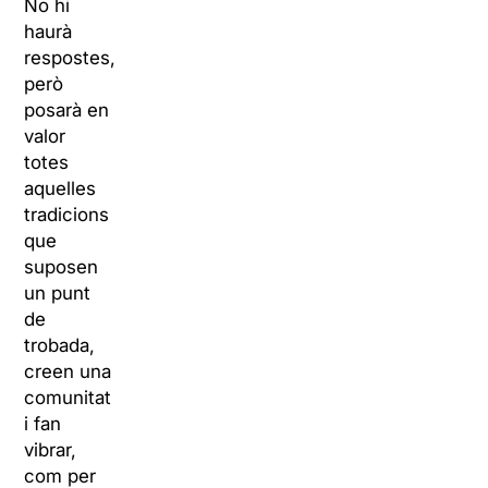
No hi
haurà
respostes,
però
posarà en
valor
totes
aquelles
tradicions
que
suposen
un punt
de
trobada,
creen una
comunitat
i fan
vibrar,
com per