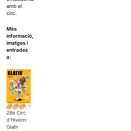
amb el
circ.
Més
informació,
imatges i
entrades
a:
28è Circ
d'Hivern:
Glatir