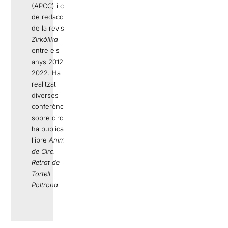
(APCC) i cap
de redacció
de la revista
Zirkòlika
entre els
anys 2012 i
2022. Ha
realitzat
diverses
conferències
sobre circ i
ha publicat el
llibre
Animal
de Circ.
Retrat de
Tortell
Poltrona.