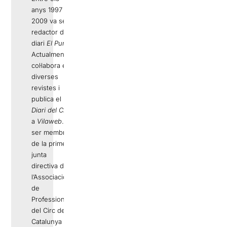
anys 1997 i
2009 va ser
redactor del
diari
El Punt
.
Actualment
col·labora en
diverses
revistes i
publica el
Diari del Circ
a
Vilaweb
. Va
ser membre
de la primera
junta
directiva de
l’Associació
de
Professionals
del Circ de
Catalunya