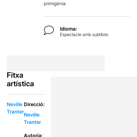
primigènia.
Idioma:
Espectacle amb subtítols
Fitxa
artística
Neville
Direcció:
Tranter
Neville
Tranter
Autoria: