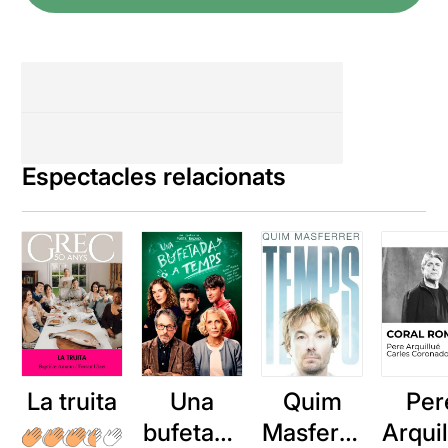
Espectacles relacionats
La truita
Una
Quim
Per
bufetada
Masferre
Arqui