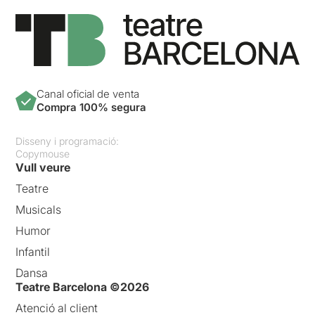
Canal oficial de venta
Compra 100% segura
Disseny i programació:
Copymouse
Vull veure
Teatre
Musicals
Humor
Infantil
Dansa
Teatre Barcelona ©2026
Atenció al client