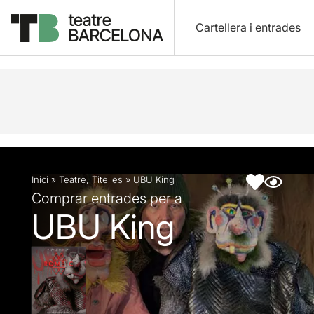
Cartellera i entrades
Descripció
Fitxa artística
Inici
»
Teatre
,
Titelles
»
UBU King
Comprar entrades per a
UBU King