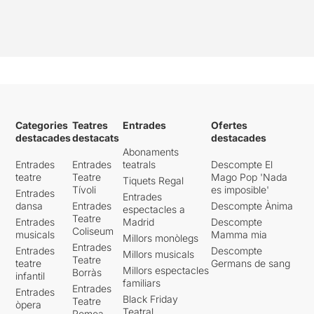
Categories
Teatres
Entrades
Ofertes
destacades
destacats
destacades
Abonaments
Entrades
Entrades
teatrals
Descompte El
teatre
Teatre
Mago Pop 'Nada
Tiquets Regal
Tívoli
es imposible'
Entrades
Entrades
dansa
Entrades
Descompte Ànima
espectacles a
Teatre
Entrades
Madrid
Descompte
Coliseum
musicals
Mamma mia
Millors monòlegs
Entrades
Entrades
Descompte
Millors musicals
Teatre
teatre
Germans de sang
Millors espectacles
Borràs
infantil
familiars
Entrades
Entrades
Black Friday
Teatre
òpera
Teatral
Romea