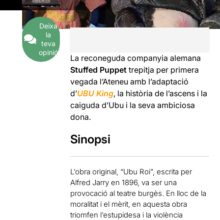
Deixa
la
teva
opinió
La reconeguda companyia alemana
Stuffed Puppet
trepitja per primera
vegada l’Ateneu amb l’adaptació
d’
UBU King
, la història de l’ascens i la
caiguda d’Ubu i la seva ambiciosa
dona.
Sinopsi
L’obra original, “Ubu Roi”, escrita per
Alfred Jarry en 1896, va ser una
provocació al teatre burgès. En lloc de la
moralitat i el mèrit, en aquesta obra
triomfen l’estupidesa i la violència