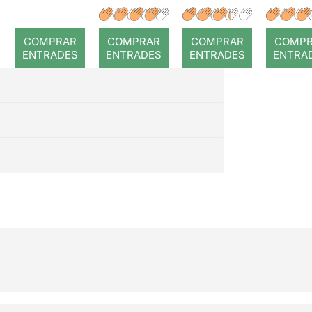
a temps
r: Temps
: Cor
romp
COMPRAR
COMPRAR
COMPRAR
COMP
ENTRADES
ENTRADES
ENTRADES
ENTRA