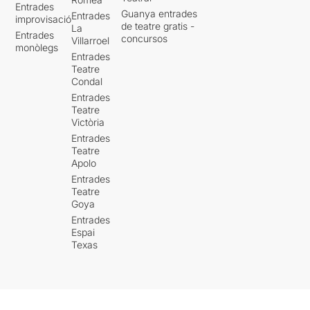
Entrades
Guanya entrades
Entrades
improvisació
de teatre gratis -
La
Entrades
concursos
Villarroel
monòlegs
Entrades
Teatre
Condal
Entrades
Teatre
Victòria
Entrades
Teatre
Apolo
Entrades
Teatre
Goya
Entrades
Espai
Texas