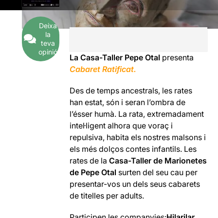
Deixa
la
teva
opinió
La Casa-Taller Pepe Otal
presenta
Cabaret Ratificat.
Des de temps ancestrals, les rates
han estat, són i seran l’ombra de
l’ésser humà. La rata, extremadament
intel·ligent alhora que voraç i
repulsiva, habita els nostres malsons i
els més dolços contes infantils. Les
rates de la
Casa-Taller de Marionetes
de Pepe Otal
surten del seu cau per
presentar-vos un dels seus cabarets
de titelles per adults.
Participen les companyies:
Hilarilar