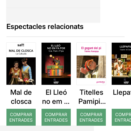
Espectacles relacionats
Mal de
El Lleó
Titelles
Llepaf
closca
no em fa
Pamipip
por
a: El
COMPRAR
COMPRAR
COMPRAR
COMP
gegant
ENTRADES
ENTRADES
ENTRADES
ENTRA
del pi