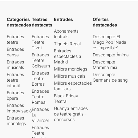
Categories
Teatres
Entrades
Ofertes
destacades
destacats
destacades
Abonaments
Entrades
Entrades
teatrals
Descompte El
teatre
Teatre
Mago Pop 'Nada
Tiquets Regal
Tívoli
es imposible'
Entrades
Entrades
dansa
Entrades
Descompte Ànima
espectacles a
Teatre
Entrades
Madrid
Descompte
Coliseum
musicals
Mamma mia
Millors monòlegs
Entrades
Entrades
Descompte
Millors musicals
Teatre
teatre
Germans de sang
Millors espectacles
Borràs
infantil
familiars
Entrades
Entrades
Black Friday
Teatre
òpera
Teatral
Romea
Entrades
Guanya entrades
Entrades
improvisació
de teatre gratis -
La
Entrades
concursos
Villarroel
monòlegs
Entrades
Teatre