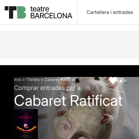
Cartellera i entrades
Descripció
Fitxa artística
Inici
»
Titelles
»
Cabaret Ratificat
Comprar entrades per a
Cabaret Ratificat