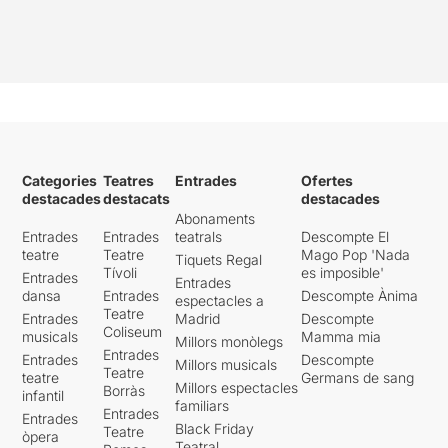
Categories
Teatres
Entrades
Ofertes
destacades
destacats
destacades
Abonaments
Entrades
Entrades
teatrals
Descompte El
teatre
Teatre
Mago Pop 'Nada
Tiquets Regal
Tívoli
es imposible'
Entrades
Entrades
dansa
Entrades
Descompte Ànima
espectacles a
Teatre
Entrades
Madrid
Descompte
Coliseum
musicals
Mamma mia
Millors monòlegs
Entrades
Entrades
Descompte
Millors musicals
Teatre
teatre
Germans de sang
Millors espectacles
Borràs
infantil
familiars
Entrades
Entrades
Black Friday
Teatre
òpera
Teatral