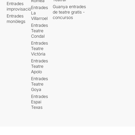
Romea
Entrades
Guanya entrades
Entrades
improvisació
de teatre gratis -
La
Entrades
concursos
Villarroel
monòlegs
Entrades
Teatre
Condal
Entrades
Teatre
Victòria
Entrades
Teatre
Apolo
Entrades
Teatre
Goya
Entrades
Espai
Texas