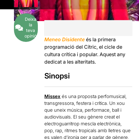
Deixa
la
teva
opinió
Meneo Disidente
és la primera
programació del Cítric, el cicle de
cultura crítica i popular. Aquest any
dedicat a les alteritats.
Sinopsi
Missex
és una proposta perfomusical,
transgressora, festera i crítica. Un xou
que uneix música, performace, ball i
audiovisuals. El seu gènere creat el
electroguarritrop mescla electrònica,
pop, rap, ritmes tropicals amb lletres que
es valen d’ironia per a parlar de gènere,