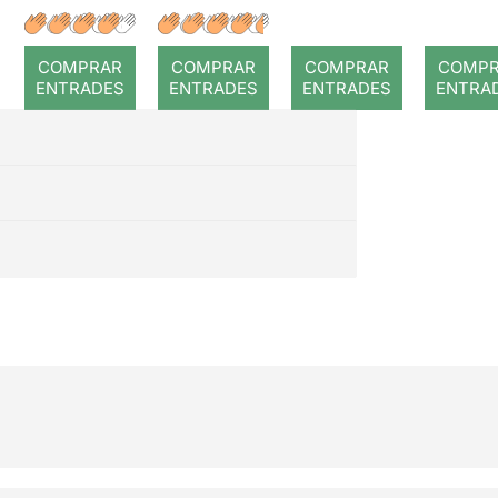
: Coral
Dorian
“Pan
romput
Gray
”
COMPRAR
COMPRAR
COMPRAR
COMP
Césp
ENTRADES
ENTRADES
ENTRADES
ENTRA
s e
conc