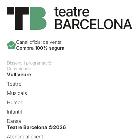
Canal oficial de venta
Compra 100% segura
Disseny i programació:
Copymouse
Vull veure
Teatre
Musicals
Humor
Infantil
Dansa
Teatre Barcelona ©2026
Atenció al client