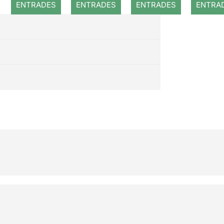
història
ENTRADES
ENTRADES
ENTRADES
ENTRA
dels tres
porquets