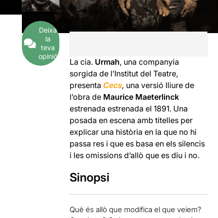
Deixa
la
teva
opinió
La cia.
Urmah
, una companyia
sorgida de l’Institut del Teatre,
presenta
Cecs
,
una versió lliure de
l’obra de
Maurice Maeterlinck
estrenada estrenada el 1891. Una
posada en escena amb titelles per
explicar una història en la que no hi
passa res i que es basa en els silencis
i les omissions d’allò que es diu i no.
Sinopsi
Què és allò que modifica el que veiem?