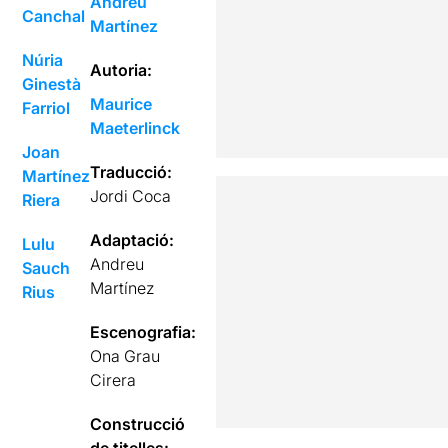
Andreu
Canchal
Martínez
Núria
Autoria:
Ginestà
Maurice
Farriol
Maeterlinck
Joan
Traducció:
Martínez
Jordi Coca
Riera
Adaptació:
Lulu
Andreu
Sauch
Martínez
Rius
Escenografia:
Ona Grau
Cirera
Construcció