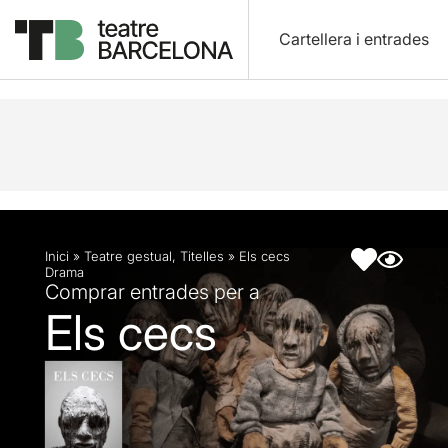
Cartellera i entrades
Descripció
Fitxa artística
Fotos i vídeos
Artic
Inici
»
Teatre gestual
,
Titelles
»
Els cecs
Drama
Comprar entrades per a
Els cecs