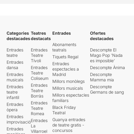
Categories
Teatres
Entrades
Ofertes
destacades
destacats
destacades
Abonaments
Entrades
Entrades
teatrals
Descompte El
teatre
Teatre
Mago Pop 'Nada
Tiquets Regal
Tívoli
es imposible'
Entrades
Entrades
dansa
Entrades
Descompte Ànima
espectacles a
Teatre
Entrades
Madrid
Descompte
Coliseum
musicals
Mamma mia
Millors monòlegs
Entrades
Entrades
Descompte
Millors musicals
Teatre
teatre
Germans de sang
Millors espectacles
Borràs
infantil
familiars
Entrades
Entrades
Black Friday
Teatre
òpera
Teatral
Romea
Entrades
Guanya entrades
Entrades
improvisació
de teatre gratis -
La
Entrades
concursos
Villarroel