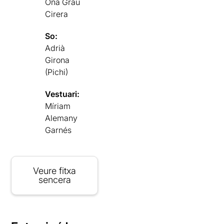
Ona Grau
Cirera
So:
Adrià
Girona
(Pichi)
Vestuari:
Míriam
Alemany
Garnés
Veure fitxa
sencera