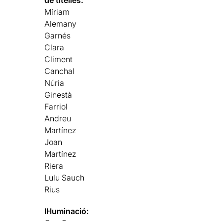
de titelles:
Míriam
Alemany
Garnés
Clara
Climent
Canchal
Núria
Ginestà
Farriol
Andreu
Martínez
Joan
Martínez
Riera
Lulu Sauch
Rius
Il·luminació: