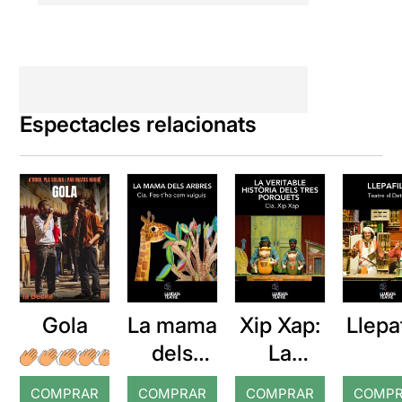
Espectacles relacionats
Gola
La mama
Xip Xap:
Llepaf
dels
La
arbres
veritable
COMPRAR
COMPRAR
COMPRAR
COMP