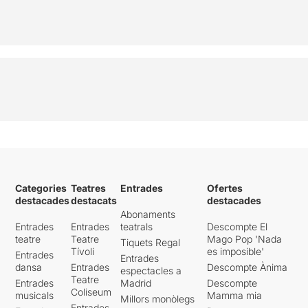
Categories
Teatres
Entrades
Ofertes
destacades
destacats
destacades
Abonaments
Entrades
Entrades
teatrals
Descompte El
teatre
Teatre
Mago Pop 'Nada
Tiquets Regal
Tívoli
es imposible'
Entrades
Entrades
dansa
Entrades
Descompte Ànima
espectacles a
Teatre
Entrades
Madrid
Descompte
Coliseum
musicals
Mamma mia
Millors monòlegs
Entrades