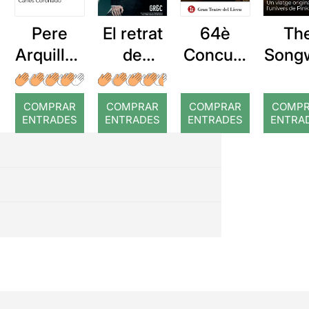
Pere
El retrat
64è
Th
Arquillué
de
Concurs
Songw
: Coral
Dorian
Tenor
er: 
romput
Gray
Viñas
viat
COMPRAR
COMPRAR
COMPRAR
COMP
origi
ENTRADES
ENTRADES
ENTRADES
ENTRA
a
l’univ
de P
Flo