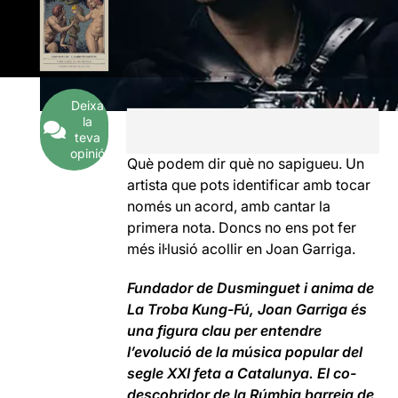
Deixa
la
teva
opinió
Què podem dir què no sapigueu. Un
artista que pots identificar amb tocar
només un acord, amb cantar la
primera nota. Doncs no ens pot fer
més il·lusió acollir en Joan Garriga.
Fundador de Dusminguet i anima de
La Troba Kung-Fú, Joan Garriga és
una figura clau per entendre
l’evolució de la música popular del
segle XXI feta a Catalunya. El co-
descobridor de la Rúmbia barreja de