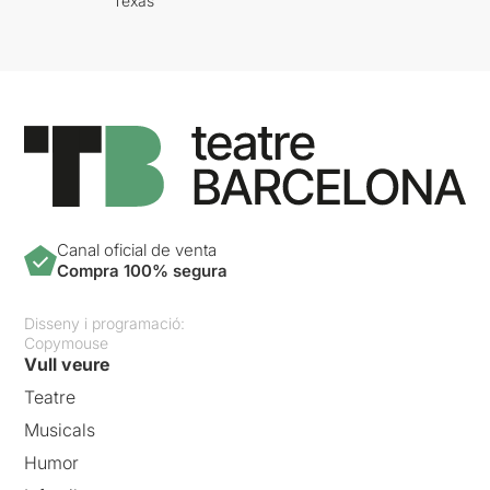
Texas
Canal oficial de venta
Compra 100% segura
Disseny i programació:
Copymouse
Vull veure
Teatre
Musicals
Humor