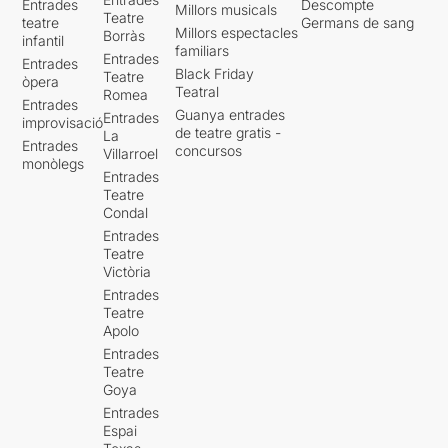
Entrades
Descompte
Millors musicals
Teatre
teatre
Germans de sang
Millors espectacles
Borràs
infantil
familiars
Entrades
Entrades
Black Friday
Teatre
òpera
Teatral
Romea
Entrades
Guanya entrades
Entrades
improvisació
de teatre gratis -
La
Entrades
concursos
Villarroel
monòlegs
Entrades
Teatre
Condal
Entrades
Teatre
Victòria
Entrades
Teatre
Apolo
Entrades
Teatre
Goya
Entrades
Espai