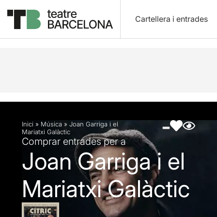
Cartellera i entrades
Descripció
Fitxa artística
Fotos i vídeos
Inici
»
Música
»
Joan Garriga i el
Mariatxi Galàctic
Comprar entrades per a
Joan Garriga i el
Mariatxi Galàctic