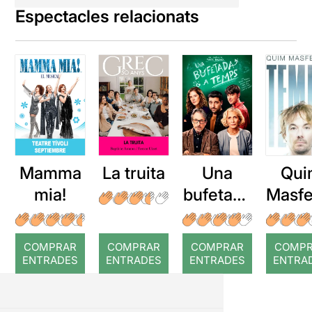
Espectacles relacionats
Mamma
La truita
Una
Qui
mia!
bufetada
Masfe
a temps
r: Te
COMPRAR
COMPRAR
COMPRAR
COMP
ENTRADES
ENTRADES
ENTRADES
ENTRA