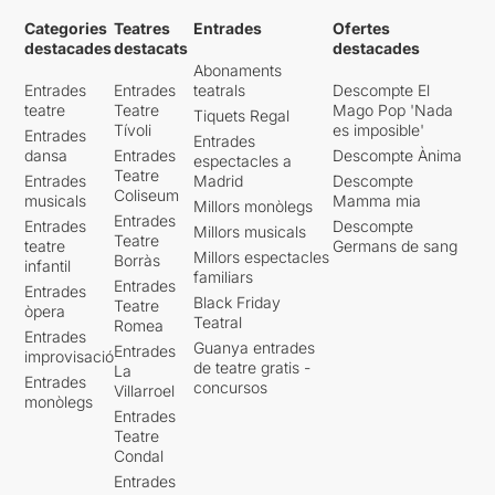
Categories
Teatres
Entrades
Ofertes
destacades
destacats
destacades
Abonaments
Entrades
Entrades
teatrals
Descompte El
teatre
Teatre
Mago Pop 'Nada
Tiquets Regal
Tívoli
es imposible'
Entrades
Entrades
dansa
Entrades
Descompte Ànima
espectacles a
Teatre
Entrades
Madrid
Descompte
Coliseum
musicals
Mamma mia
Millors monòlegs
Entrades
Entrades
Descompte
Millors musicals
Teatre
teatre
Germans de sang
Millors espectacles
Borràs
infantil
familiars
Entrades
Entrades
Black Friday
Teatre
òpera
Teatral
Romea
Entrades
Guanya entrades
Entrades
improvisació
de teatre gratis -
La
Entrades
concursos
Villarroel
monòlegs
Entrades
Teatre
Condal
Entrades