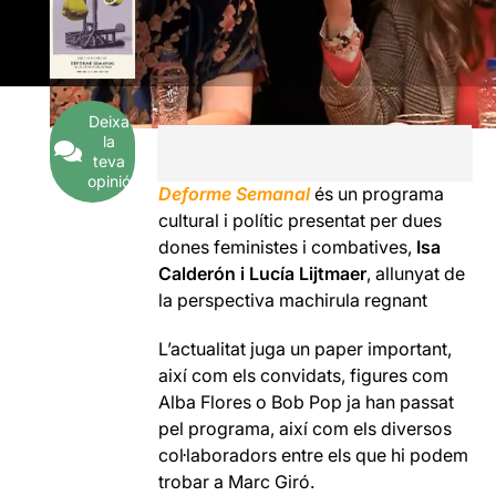
Deixa
la
teva
opinió
Deforme Semanal
és un programa
cultural i polític presentat per dues
dones feministes i combatives,
Isa
Calderón i Lucía Lijtmaer
, allunyat de
la perspectiva machirula regnant
L’actualitat juga un paper important,
així com els convidats, figures com
Alba Flores o Bob Pop ja han passat
pel programa, així com els diversos
col·laboradors entre els que hi podem
trobar a Marc Giró.