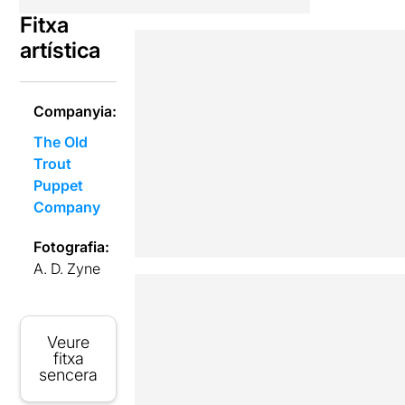
Fitxa
artística
Companyia:
The Old
Trout
Puppet
Company
Fotografia:
A. D. Zyne
Veure
fitxa
sencera