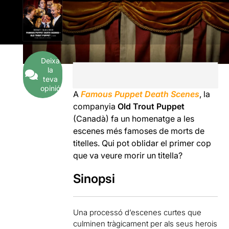
Deixa
la
teva
opinió
A
Famous Puppet Death Scenes
, la
companyia
Old Trout Puppet
(Canadà) fa un homenatge a les
escenes més famoses de morts de
titelles. Qui pot oblidar el primer cop
que va veure morir un titella?
Sinopsi
Una processó d’escenes curtes que
culminen tràgicament per als seus herois