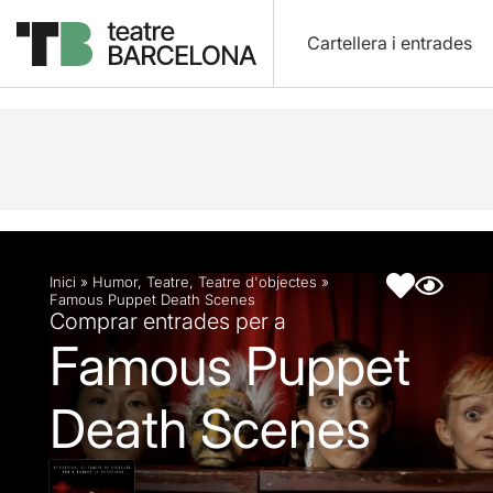
Cartellera i entrades
Descripció
Fitxa artística
Fotos i vídeos
Inici
»
Humor
,
Teatre
,
Teatre d'objectes
»
Famous Puppet Death Scenes
Comprar entrades per a
Famous Puppet
Death Scenes