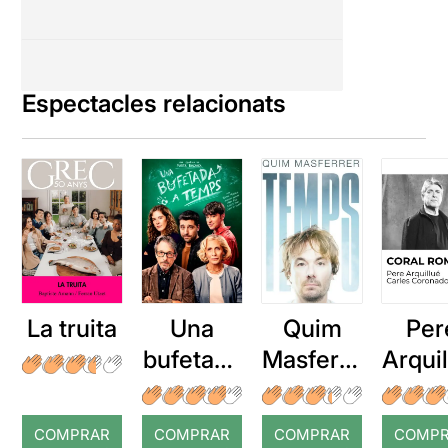
Espectacles relacionats
La truita
Una
Quim
Per
bufetada
Masferre
Arqui
a temps
r: Temps
: Cor
romp
COMPRAR
COMPRAR
COMPRAR
COMP