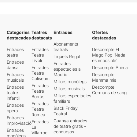
Categories
Teatres
Entrades
Ofertes
destacades
destacats
destacades
Abonaments
Entrades
Entrades
teatrals
Descompte El
teatre
Teatre
Mago Pop 'Nada
Tiquets Regal
Tívoli
es imposible'
Entrades
Entrades
dansa
Entrades
Descompte Ànima
espectacles a
Teatre
Entrades
Madrid
Descompte
Coliseum
musicals
Mamma mia
Millors monòlegs
Entrades
Entrades
Descompte
Millors musicals
Teatre
teatre
Germans de sang
Millors espectacles
Borràs
infantil
familiars
Entrades
Entrades
Black Friday
Teatre
òpera
Teatral
Romea
Entrades
Guanya entrades
Entrades
improvisació
de teatre gratis -
La
Entrades
concursos
Villarroel
monòlegs