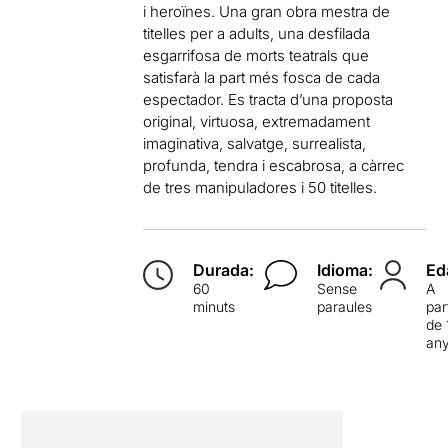
i heroïnes. Una gran obra mestra de
titelles per a adults, una desfilada
esgarrifosa de morts teatrals que
satisfarà la part més fosca de cada
espectador. Es tracta d’una proposta
original, virtuosa, extremadament
imaginativa, salvatge, surrealista,
profunda, tendra i escabrosa, a càrrec
de tres manipuladores i 50 titelles.
Durada:
Idioma:
Ed
60
Sense
A
minuts
paraules
par
de 
an