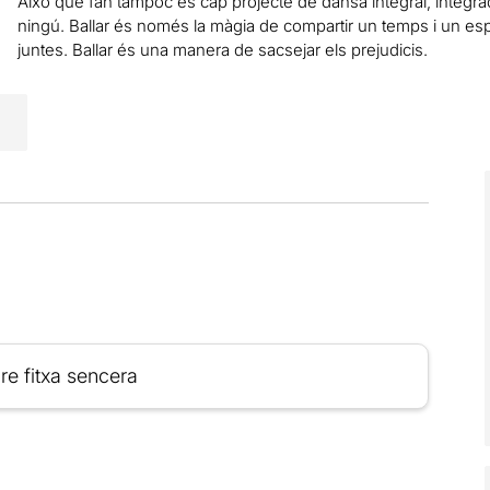
Això que fan tampoc és cap projecte de dansa integral, integra
ningú. Ballar és només la màgia de compartir un temps i un e
juntes. Ballar és una manera de sacsejar els prejudicis.
re fitxa sencera