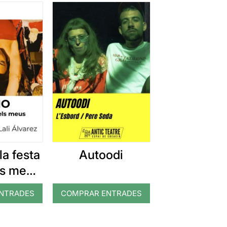
la festa
Autoodi
ls meus
saris
NTRADES
COMPRAR ENTRADES