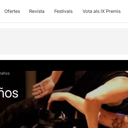
Ofertes
Revista
Festivals
Vota als IX Premis
vídeos
Articles
traños
años