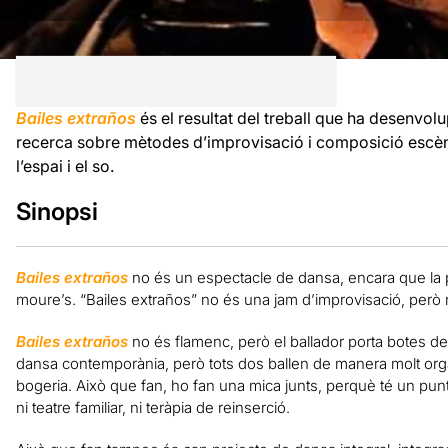
Bailes extraños
és el resultat del treball que ha desenvo
recerca sobre mètodes d’improvisació i composició escènic
l’espai i el so.
Sinopsi
Bailes extraños
no és un espectacle de dansa, encara que la p
moure’s. “Bailes extraños” no és una jam d’improvisació, però
Bailes extraños
no és flamenc, però el ballador porta botes d
dansa contemporània, però tots dos ballen de manera molt orgàn
bogeria. Això que fan, ho fan una mica junts, perquè té un punt 
ni teatre familiar, ni teràpia de reinserció.