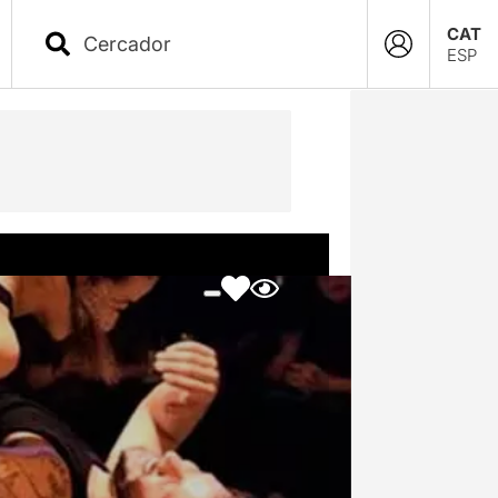
CAT
ESP