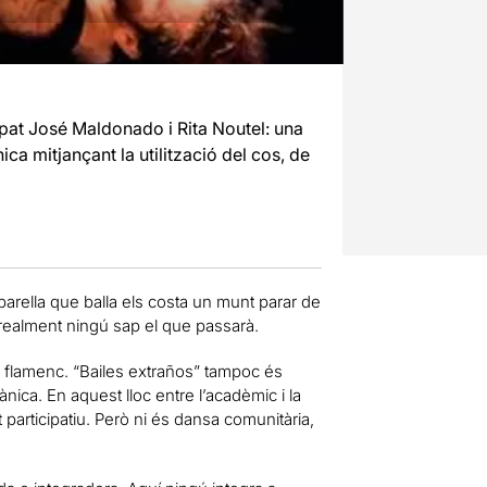
lupat José Maldonado i Rita Noutel: una
a mitjançant la utilització del cos, de
arella que balla els costa un munt parar de
 realment ningú sap el que passarà.
e flamenc. “Bailes extraños” tampoc és
ica. En aquest lloc entre l’acadèmic i la
participatiu. Però ni és dansa comunitària,