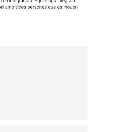
da o integradora. Aquí ningú integra a
spai amb altres persones que es mouen