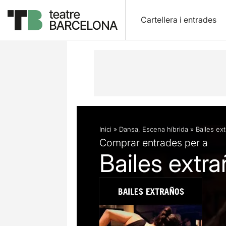
Cartellera i entrades
Descripció
Fitxa artística
Fotos i 
Inici
»
Dansa
,
Escena híbrida
»
Bailes ex
Comprar entrades per a
Bailes extr