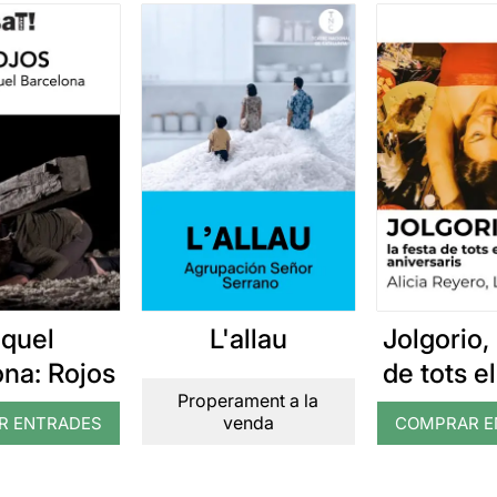
quel
L'allau
Jolgorio, 
ona: Rojos
de tots e
Properament a la
aniver
venda
R ENTRADES
COMPRAR E