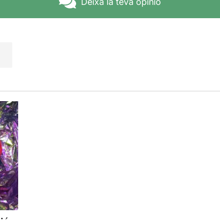
Deixa la teva opinió