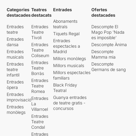
Categories
Teatres
Entrades
Ofertes
destacades
destacats
destacades
Abonaments
Entrades
Entrades
teatrals
Descompte El
teatre
Teatre
Mago Pop 'Nada
Tiquets Regal
Tívoli
es imposible'
Entrades
Entrades
dansa
Entrades
Descompte Ànima
espectacles a
Teatre
Entrades
Madrid
Descompte
Coliseum
musicals
Mamma mia
Millors monòlegs
Entrades
Entrades
Descompte
Millors musicals
Teatre
teatre
Germans de sang
Millors espectacles
Borràs
infantil
familiars
Entrades
Entrades
Black Friday
Teatre
òpera
Teatral
Romea
Entrades
Guanya entrades
Entrades
improvisació
de teatre gratis -
La
Entrades
concursos
Villarroel
monòlegs
Entrades
Teatre
Condal
Entrades