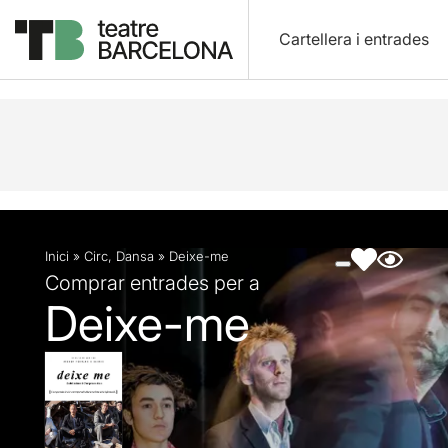
Cartellera i entrades
Descripció
Fitxa artística
Fotos i vídeos
Inici
»
Circ
,
Dansa
»
Deixe-me
Comprar entrades per a
Deixe-me