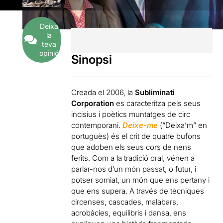
Deixa
la
teva
opinió
Sinopsi
Creada el 2006, la
Subliminati
Corporation
es caracteritza pels seus
incisius i poètics muntatges de circ
contemporani.
Deixe-me
(“Deixa’m” en
portuguès) és el crit de quatre bufons
que adoben els seus cors de nens
ferits. Com a la tradició oral, vénen a
parlar-nos d’un món passat, o futur, i
potser somiat, un món que ens pertany i
que ens supera. A través de tècniques
circenses, cascades, malabars,
acrobàcies, equilibris i dansa, ens