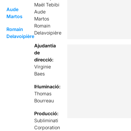
Maël Tebibi
Aude
Aude
Martos
Martos
Romain
Romain
Delavoipière
Delavoipière
Ajudantia
de
direcció:
Virginie
Baes
Il·luminació:
Thomas
Bourreau
Producció:
Subliminati
Corporation