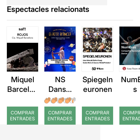
Espectacles relacionats
Miquel
NS
Spiegeln
NumE
Barcelon
Dansa:
euronen
s
a: Rojos
El Petit
Príncep
COMPRAR
COMPRAR
COMPRAR
COMP
ENTRADES
ENTRADES
ENTRADES
ENTRA