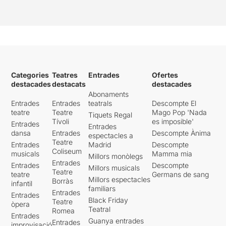
Categories
Teatres
Entrades
Ofertes
destacades
destacats
destacades
Abonaments
Entrades
Entrades
teatrals
Descompte El
teatre
Teatre
Mago Pop 'Nada
Tiquets Regal
Tívoli
es imposible'
Entrades
Entrades
dansa
Entrades
Descompte Ànima
espectacles a
Teatre
Entrades
Madrid
Descompte
Coliseum
musicals
Mamma mia
Millors monòlegs
Entrades
Entrades
Descompte
Millors musicals
Teatre
teatre
Germans de sang
Millors espectacles
Borràs
infantil
familiars
Entrades
Entrades
Black Friday
Teatre
òpera
Teatral
Romea
Entrades
Guanya entrades
Entrades
improvisació