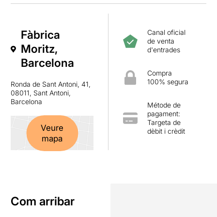
Fàbrica
Canal oficial
de venta
Moritz,
d'entrades
Barcelona
Compra
100% segura
Ronda de Sant Antoni, 41,
08011, Sant Antoni,
Barcelona
Métode de
pagament:
Targeta de
Veure
dèbit i crèdit
mapa
Com arribar