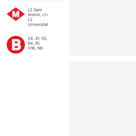
L2 Sant
Antoni, L1 i
L2
Universitat
24, 41, 55,
64, 91,
H16, N6