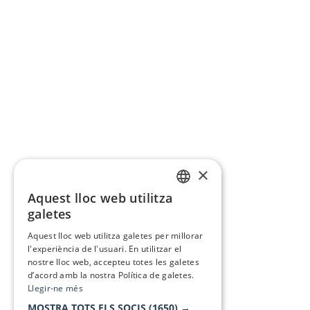
×
Aquest lloc web utilitza
CATALAN
galetes
SPANISH
Aquest lloc web utilitza galetes per millorar
l'experiència de l'usuari. En utilitzar el
nostre lloc web, accepteu totes les galetes
d’acord amb la nostra Política de galetes.
Llegir-ne més
MOSTRA TOTS ELS SOCIS
(1650) →