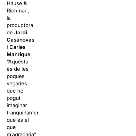
Hause &
Richman,
la
productora
de
Jordi
Casanovas
i
Carles
Manrique
.
“Aquesta
és de les
poques
vegades
que he
pogut
imaginar
tranquil·lament
què és el
que
m’agradaria”,