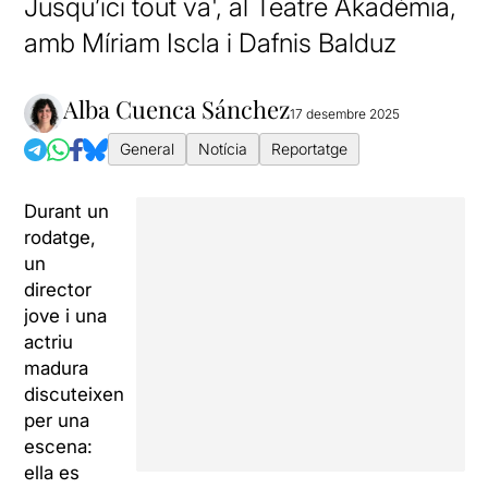
Jusqu’ici tout va', al Teatre Akadèmia,
amb Míriam Iscla i Dafnis Balduz
Alba Cuenca Sánchez
17 desembre 2025
General
Notícia
Reportatge
Durant un
rodatge,
un
director
jove i una
actriu
madura
discuteixen
per una
escena:
ella es