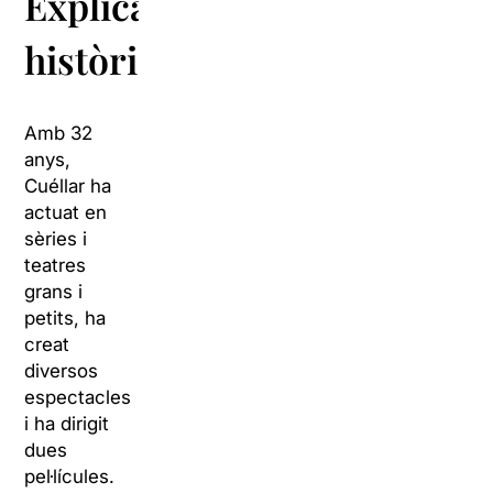
Explicar
històries
Amb 32
anys,
Cuéllar ha
actuat en
sèries i
teatres
grans i
petits, ha
creat
diversos
espectacles
i ha dirigit
dues
pel·lícules.