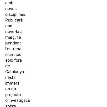
amb
noves
disciplines.
Publicarà
una
novel·la al
març, té
pendent
l’estrena
d’un nou
solo fora
de
Catalunya
i està
immers
en un
projecte
d’investigació
sobre