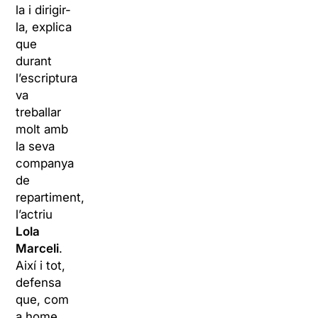
la i dirigir-
la, explica
que
durant
l’escriptura
va
treballar
molt amb
la seva
companya
de
repartiment,
l’actriu
Lola
Marceli
.
Així i tot,
defensa
que, com
a home,