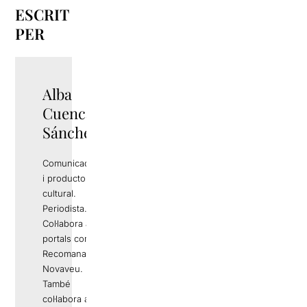
ESCRIT
PER
Alba
Cuenca
Sánchez
Comunicadora
i productora
cultural.
Periodista.
Col·labora amb
portals com
Recomana o
Novaveu.
També
col·labora amb