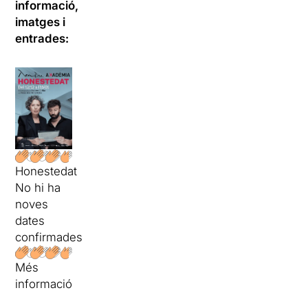
informació,
imatges i
entrades:
Honestedat
No hi ha
noves
dates
confirmades
Més
informació