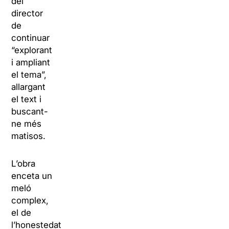
del
director
de
continuar
“explorant
i ampliant
el tema”,
allargant
el text i
buscant-
ne més
matisos.
L’obra
enceta un
meló
complex,
el de
l’honestedat