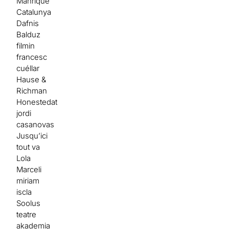
Manrique
Catalunya
Dafnis
Balduz
filmin
francesc
cuéllar
Hause &
Richman
Honestedat
jordi
casanovas
Jusqu’ici
tout va
Lola
Marceli
miriam
iscla
Soolus
teatre
akademia