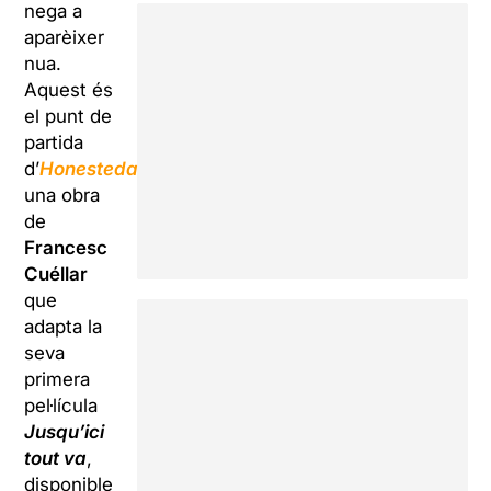
nega a
aparèixer
nua.
Aquest és
el punt de
partida
d’
Honestedat
,
una obra
de
Francesc
Cuéllar
que
adapta la
seva
primera
pel·lícula
Jusqu’ici
tout va
,
disponible