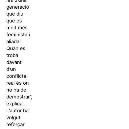
les d’una
generació
que diu
que és
molt més
feminista i
aliada.
Quan es
troba
davant
d’un
conflicte
real és on
ho ha de
demostrar”,
explica.
L’autor ha
volgut
reforçar