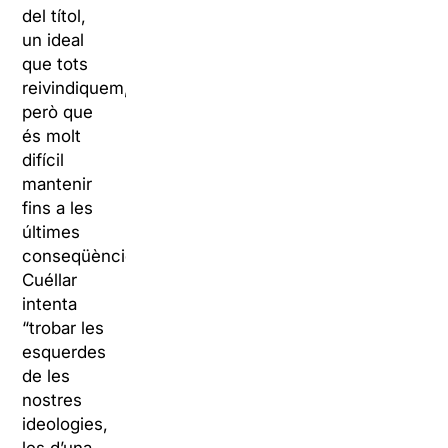
del títol,
un ideal
que tots
reivindiquem,
però que
és molt
difícil
mantenir
fins a les
últimes
conseqüències.
Cuéllar
intenta
“trobar les
esquerdes
de les
nostres
ideologies,