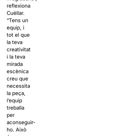
reflexiona
Cuéllar.
“Tens un
equip, i
tot el que
la teva
creativitat
i la teva
mirada
escènica
creu que
necessita
la peça,
l’equip
treballa
per
aconseguir-
ho. Això