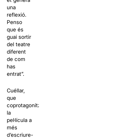
et genera
una
reflexió.
Penso
que és
guai sortir
del teatre
diferent
de com
has
entrat”.
Cuéllar,
que
coprotagonitza
la
pel·lícula a
més
d’escriure-