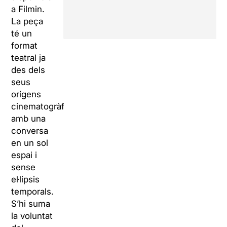
a Filmin.
La peça
té un
format
teatral ja
des dels
seus
orígens
cinematogràfics,
amb una
conversa
en un sol
espai i
sense
el·lipsis
temporals.
S’hi suma
la voluntat