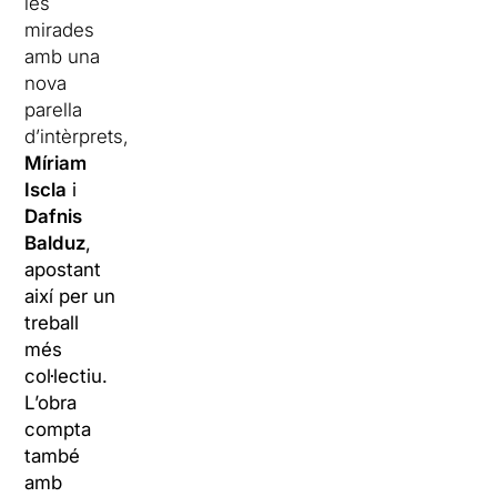
les
mirades
amb una
nova
parella
d’intèrprets,
Míriam
Iscla
i
Dafnis
Balduz
,
apostant
així per un
treball
més
col·lectiu.
L’obra
compta
també
amb