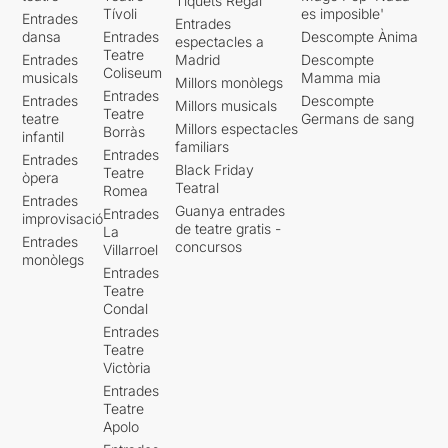
Tiquets Regal
Tívoli
es imposible'
Entrades
Entrades
dansa
Entrades
Descompte Ànima
espectacles a
Teatre
Entrades
Madrid
Descompte
Coliseum
musicals
Mamma mia
Millors monòlegs
Entrades
Entrades
Descompte
Millors musicals
Teatre
teatre
Germans de sang
Millors espectacles
Borràs
infantil
familiars
Entrades
Entrades
Black Friday
Teatre
òpera
Teatral
Romea
Entrades
Guanya entrades
Entrades
improvisació
de teatre gratis -
La
Entrades
concursos
Villarroel
monòlegs
Entrades
Teatre
Condal
Entrades
Teatre
Victòria
Entrades
Teatre
Apolo