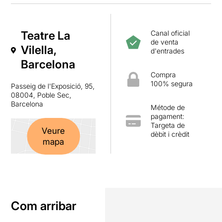
Teatre La
Canal oficial
de venta
Vilella,
d'entrades
Barcelona
Compra
100% segura
Passeig de l'Exposició, 95,
08004, Poble Sec,
Barcelona
Métode de
pagament:
Targeta de
Veure
dèbit i crèdit
mapa
Com arribar