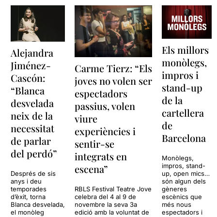
Els millors
Alejandra
monòlegs,
Jiménez-
Carme Tierz: “Els
impros i
Cascón:
joves no volen ser
stand-up
“Blanca
espectadors
de la
desvelada
passius, volen
cartellera
neix de la
viure
de
necessitat
experiències i
Barcelona
de parlar
sentir-se
del perdó”
integrats en
Monòlegs,
impros, stand-
escena”
Després de sis
up, open mics…
anys i deu
són algun dels
RBLS Festival Teatre Jove
temporades
gèneres
celebra del 4 al 9 de
d’èxit, torna
escènics que
novembre la seva 3a
Blanca desvelada,
més nous
edició amb la voluntat de
el monòleg
espectadors i