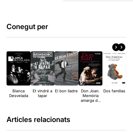
Conegut per
Blanca
Et vindré a
El bon lladre
Don Joan.
Dos familias
Si
Desvelada
tapar
Memòria
amarga de
mi
Articles relacionats