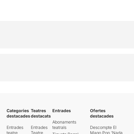
Categories
Teatres
Entrades
Ofertes
destacades
destacats
destacades
Abonaments
Entrades
Entrades
teatrals
Descompte El
teatre
Teatre
Mago Pop 'Nada