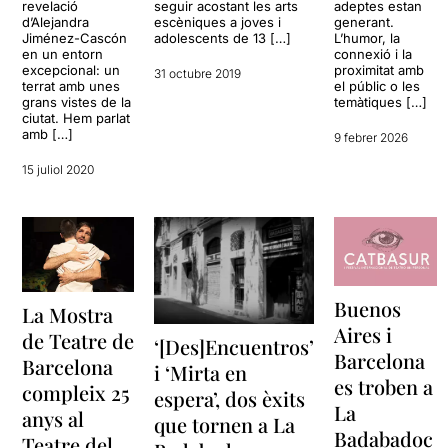
seguir acostant les arts
revelació
adeptes estan
escèniques a joves i
d’Alejandra
generant.
adolescents de 13 […]
Jiménez-Cascón
L’humor, la
en un entorn
connexió i la
excepcional: un
proximitat amb
31 octubre 2019
terrat amb unes
el públic o les
grans vistes de la
temàtiques […]
ciutat. Hem parlat
amb […]
9 febrer 2026
15 juliol 2020
Buenos
La Mostra
Aires i
de Teatre de
‘[Des]Encuentros’
Barcelona
Barcelona
i ‘Mirta en
es troben a
compleix 25
espera’, dos èxits
La
anys al
que tornen a La
Badabadoc
Teatre del