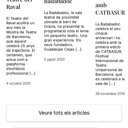
Badabadoc
amb
Raval
CATBASUR
La Badabadoc, la sala
teatral de proximitat
El Teatre del
ubicada al barri de
Raval acollirà un
La Badabadoc
Gràcia, ha presentat la
any més la
celebra el seu
programació sota el lema:
Mostra de Teatre
cinquè
Un pequeño teatro. Una
de Barcelona,
aniversari i ho
gran experiència. Els
que aquest
celebra amb la
seus fundadors,
celebrà 25 anys
primera edició
Guadalupe Cejas […]
de trajectòria. El
de CATBASUR,
certamen, que
Festival
5 agost 2020
actua com a
Internacional de
plataforma
Teatre
d’exhibició
Unipersonal de
professional […]
Barcelona, que
es celebrarà a la
4 octubre 2020
sala de […]
28 novembre 2019
Veure tots els articles