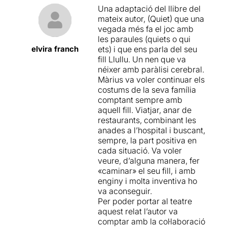
cadira, la nostra i la vostra.
aprenentatge d’una situació
Una adaptació del llibre del
La cadira com a objecte i
adversa i difícil. I ells ho
En aquesta ocasió tots tres
mateix autor, (Quiet) que una
com a subjecte, des de la
aconsegueixen.
actors l'
Òscar Muñoz,
la
vegada més fa el joc amb
seva com a protagonista i
Judit Farrés
i en
Roger Julià
les paraules (quiets o qui
des de la vostra com
Jo us recomano que
es converteixen en el
Màrius
elvira franch
ets) i que ens parla del seu
a expectants
."
estigueu al lloro seguint les
Serra
, mostrant-nos les
fill Llullu. Un nen que va
actuacions que van fent pels
diferents personalitats que
néixer amb paràlisi cerebral.
Amb música en directe de
diferents teatres de
habiten dins seu;
Màrius va voler continuar els
la mà dels 3 actors;
el
Catalunya. No us en
personalitats que van
costums de la seva família
paper del fill no està
penedireu.
apareixen depenent de les
comptant sempre amb
interpretat per ningú i alhora
situacions en que es va
aquell fill. Viatjar, anar de
està interpretat per tothom.
trobant. De la mateixa
restaurants, combinant les
manera tots tres actors
anades a l’hospital i buscant,
“El regal més preuat de la
també es transformen en els
sempre, la part positiva en
seva absència és la seva
múltiples protagonistes que
cada situació. Va voler
presència”
hi surten en les diferents
veure, d’alguna manera, fer
històries (Cè, Carla, Oriol,
«caminar» el seu fill, i amb
És
un espectacle de petit
metges, els vianants,...).
enginy i molta inventiva ho
format, molt ben pensat en
va aconseguir.
tots els sentits
, basats
La posada en escena
. La
Per poder portar al teatre
en
un text que destil·la una
manera en que se’ns ha
aquest relat l’autor va
gran tendresa
, però que a
col·locat als espectadors
comptar amb la col·laboració
banda d'aquest aspecte