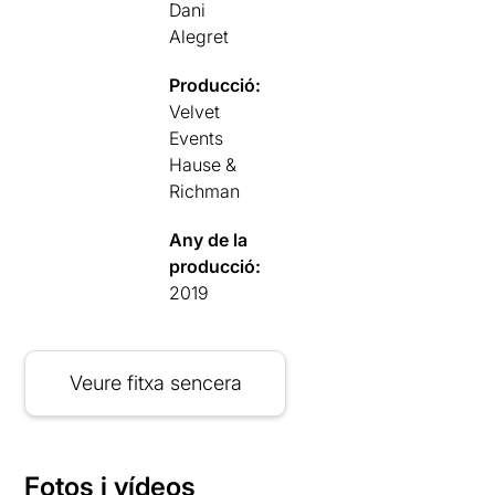
Dani
Alegret
Producció:
Velvet
Events
Hause &
Richman
Any de la
producció:
2019
Veure fitxa sencera
Fotos i vídeos