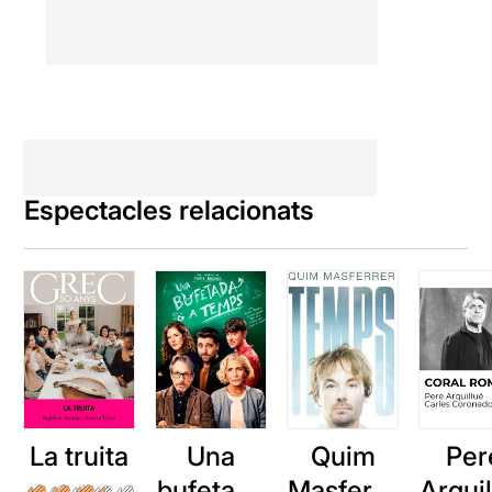
Espectacles relacionats
La truita
Una
Quim
Per
bufetada
Masferre
Arqui