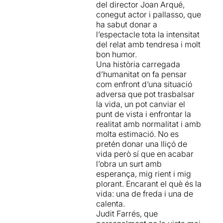
dins la sala m’ha semblat
del director Joan Arqué,
importantíssim,
ha
molt encertada. Més que
conegut actor i pallasso, que
aconseguit no provocar la
observadora m’he sentit
ha sabut donar a
llagrimeta fàcil
,
amb una
convidada a entrar dins
l’espectacle tota la intensitat
excel·lent direcció i unes
l’espai personal d’en Llullu i
del relat amb tendresa i molt
interpretacions fora de
la seva família.
bon humor.
sèrie
, ... i curiosament amb
Una història carregada
molt d'humor i molta música
La música és en directe
. La
d’humanitat on fa pensar
en directe, que atrapa des
música pren un paper
com enfront d’una situació
del minut 1 de la
determinant dins
adversa que pot trasbalsar
representació.
l’espectacle; per un costat
la vida, un pot canviar el
ens ajuda a traslladar-nos
punt de vista i enfrontar la
Han aconseguit portar amb
pels diferents espais
realitat amb normalitat i amb
safata de plata als
descrits, i per un altre crea
molta estimació. No es
espectadors un drama molt
els diferents estats
pretén donar una lliçó de
humà, però amb una
emocionals que s’hi viuen.
vida però sí que en acabar
sensibilitat brutal, fugint
La composició musical és
l’obra un surt amb
expressament d'un
una creació de Judit Farrés
esperança, mig rient i mig
melodrama,
buscant tots
i Roger Julià
.
plorant. Encarant el què és la
els aspectes positius
vida: una de freda i una de
possibles i en molts
Con en el llibre, l’obra es
calenta.
moments fins i tot amb clau
presenta en forma de relats
Judit Farrés, que
de comèdia.
amb el seu títol