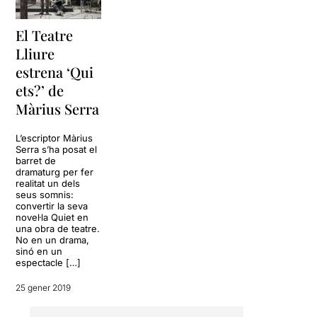
tenim al davant. És posar
moviment al que està quiet.
És compartir i no deixar de
El Teatre
fer. És un somni fet realitat.
Lliure
És no deixar de fer sinó fer-
estrena ‘Qui
ho d’una altra manera.
ets?’ de
“Quiet”, “Qui ets?” és una
Màrius Serra
lliçó d’humanitat.
L’escriptor Màrius
De la mateixa manera que
Serra s’ha posat el
quan vaig llegir-me el llibre
barret de
veia i escoltava la veu d’en
dramaturg per fer
realitat un dels
Màrius Serra
explicant-me
seus somnis:
cada relat, a l’obra de teatre
convertir la seva
això m’ha faltat, i no em
novel·la Quiet en
refereixo a que buscava una
una obra de teatre.
No en un drama,
imitació calcada d’en
sinó en un
Màrius
, sinó a quelcom més
espectacle […]
intern, com la ironia, la doble
lectura o el transfons de la
25 gener 2019
paraula que hi ha en
cadascun de les històries,