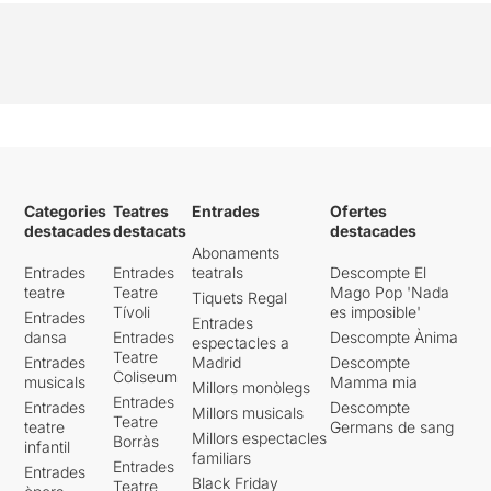
Categories
Teatres
Entrades
Ofertes
destacades
destacats
destacades
Abonaments
Entrades
Entrades
teatrals
Descompte El
teatre
Teatre
Mago Pop 'Nada
Tiquets Regal
Tívoli
es imposible'
Entrades
Entrades
dansa
Entrades
Descompte Ànima
espectacles a
Teatre
Entrades
Madrid
Descompte
Coliseum
musicals
Mamma mia
Millors monòlegs
Entrades
Entrades
Descompte
Millors musicals
Teatre
teatre
Germans de sang
Millors espectacles
Borràs
infantil
familiars
Entrades
Entrades
Black Friday
Teatre