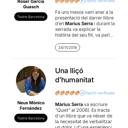
Opinió verificada
Roser Garcia
Guasch
Fa uns mesos vam anar a la
Teatre Barcelona
presentació del darrer llibre
d’en
Marius Serra
i durant la
xerrada va explicar la
història del seu fill, va parlar
del llibre “Quiet” publicat al
2008 i portat més tard al
24/11/2019
teatre sota el títol de “Qui
ets?”. Tinc la sensació que
sempre vaig tard. No
m’havia llegit el llibre, no
Una lliçó
vaig assistir a la lectura
d’humanitat
dramatitzada ni vaig assistir
tampoc a la representació
teatral que ja ha voltat uns
Opinió verificada
quants teatres. M’he esperat
Neus Mònico
a tenir-la a prop, me l’han
Màrius Serra
va escriure
Fernández
posat davant dels nassos en
“Quiet”
al 2008). Es tracta
un
bolo
a Begues i no me
d'un llibre que va néixer de
Teatre Barcelona
n’he pogut estar. Feia com
la necessitat de verbalitzar
un rebuig. Em negava a
un dolor, i d'una experiència