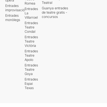
òpera
Teatral
Romea
Entrades
Guanya entrades
Entrades
improvisació
de teatre gratis -
La
Entrades
concursos
Villarroel
monòlegs
Entrades
Teatre
Condal
Entrades
Teatre
Victòria
Entrades
Teatre
Apolo
Entrades
Teatre
Goya
Entrades
Espai
Texas