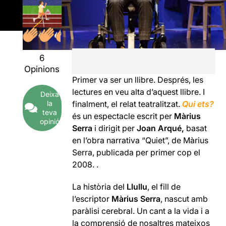
6
Opinions
Primer va ser un llibre. Després, les
lectures en veu alta d’aquest llibre. I
Deixa
la
finalment, el relat teatralitzat.
Qui ets?
teva
és un espectacle escrit per
Màrius
opinió
Serra
i dirigit per
Joan Arqué,
basat
en l’obra narrativa “Quiet”, de Màrius
Serra, publicada per primer cop el
2008. .
La història del
Llullu
, el fill de
l’escriptor
Màrius Serra
, nascut amb
paràlisi cerebral. Un cant a la vida i a
la comprensió de nosaltres mateixos