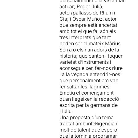
personalment no la vista mai
corresponent. Van
actuar; Roger Julià,
No cal dir que la proposta
acompanyats de música.
actor/pallasso de Rhum i
ens ha agradat molt
i hem
Tots tres actors toquen i
Cia; i Òscar Muñoz, actor
connectat al 100% amb el to
canten en directe.
que sempre està encertat
que han sabut donar els 3
amb tot el que fa; són els
actors, amb unes
Els relats no segueixen el
tres intèrprets que tant
interpretacions magnífiques
mateix ordre que en el llibre.
poden ser el mateix Màrius
i molt, molt humanes.
Dels trenta que hi ha escrits,
Serra o els narradors de la
se n’han triat catorze.
història; que canten i toquen
Absolutament recomanable.
SENYALS, MAGNETISME,
varietat d’instruments i
Esperem que es pugui
RÀBIA, SEXE, VACANCES,
aconsegueixen fer-nos riure
prorrogar o que almenys es
DISTINCIÓ, VERGONYA,
i a la vegada entendrir-nos i
pugui veure novament ben
CAMPING PALS, GLAMUR,
que personalment em van
aviat.
VOLER, ETERNITAT,
fer saltar les llàgrimes.
CÓRRER,...
Emotiu el començament
En sortir de l'Espai Lliure,
quan llegeixen la redacció
ens ha estat impossible
El text
és extraordinari,
escrita per la germana de
frenar els impulsos, i
hem
d’aquells que et fa
Llullu.
acabat comprant el llibre de
reflexionar, pensar i fer-te
Una proposta d’un tema
Màrius Serra
.
preguntes. Un text que, lluny
tractat amb intel·ligència i
de buscar la llàgrima fàcil, et
molt de talent que espero
Per poder veure la ressenya
commou, et fa riure o
que la tornin a programar