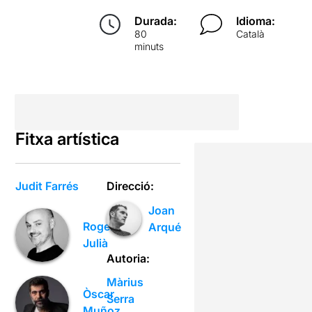
Durada:
Idioma:
80
Català
minuts
Fitxa artística
Judit Farrés
Direcció:
Joan
Roger
Arqué
Julià
Autoria:
Màrius
Òscar
Serra
Muñoz