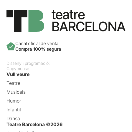
Canal oficial de venta
Compra 100% segura
Disseny i programació:
Copymouse
Vull veure
Teatre
Musicals
Humor
Infantil
Dansa
Teatre Barcelona ©2026