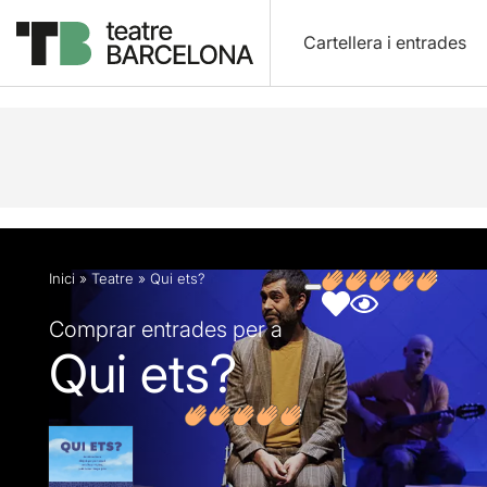
Cartellera i entrades
Descripció
Fitxa artística
Fotos i vídeos
Opin
Inici
»
Teatre
»
Qui ets?
Comprar entrades per a
Qui ets?