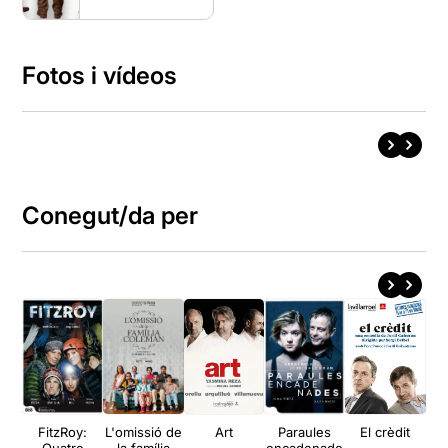
Fotos i vídeos
Conegut/da per
FitzRoy:
L'omissió de
Art
Paraules
El crèdit
E