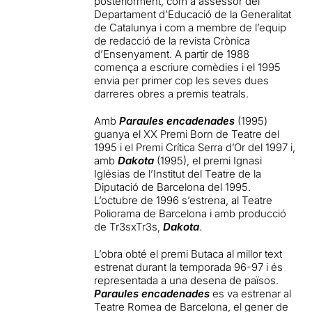
posteriorment, com a assessor del
Departament d’Educació de la Generalitat
de Catalunya i com a membre de l’equip
de redacció de la revista Crònica
d’Ensenyament. A partir de 1988
comença a escriure comèdies i el 1995
envia per primer cop les seves dues
darreres obres a premis teatrals.
Amb
Paraules encadenades
(1995)
guanya el XX Premi Born de Teatre del
1995 i el Premi Crítica Serra d’Or del 1997 i,
amb
Dakota
(1995), el premi Ignasi
Iglésias de l’Institut del Teatre de la
Diputació de Barcelona del 1995.
L’octubre de 1996 s’estrena, al Teatre
Poliorama de Barcelona i amb producció
de Tr3sxTr3s,
Dakota
.
L’obra obté el premi Butaca al millor text
estrenat durant la temporada 96-97 i és
representada a una desena de països.
Paraules encadenades
es va estrenar al
Teatre Romea de Barcelona, el gener de