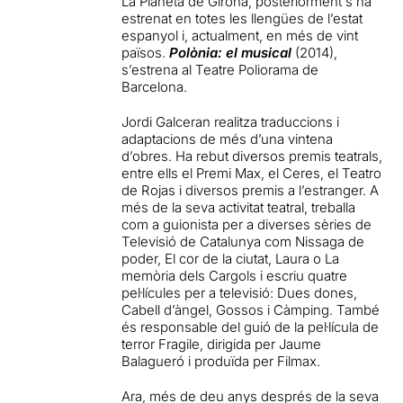
La Planeta de Girona, posteriorment s’ha
estrenat en totes les llengües de l’estat
espanyol i, actualment, en més de vint
països.
Polònia: el musical
(2014),
s’estrena al Teatre Poliorama de
Barcelona.
Jordi Galceran realitza traduccions i
adaptacions de més d’una vintena
d’obres. Ha rebut diversos premis teatrals,
entre ells el Premi Max, el Ceres, el Teatro
de Rojas i diversos premis a l’estranger. A
més de la seva activitat teatral, treballa
com a guionista per a diverses sèries de
Televisió de Catalunya com Nissaga de
poder, El cor de la ciutat, Laura o La
memòria dels Cargols i escriu quatre
pel·lícules per a televisió: Dues dones,
Cabell d’àngel, Gossos i Càmping. També
és responsable del guió de la pel·lícula de
terror Fragile, dirigida per Jaume
Balagueró i produïda per Filmax.
Ara, més de deu anys després de la seva