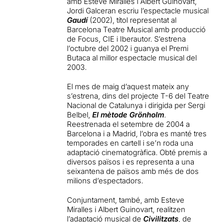
amb Esteve Miralles i Albert Guinovart,
Jordi Galceran escriu l’espectacle musical
Gaudí
(2002), títol representat al
Barcelona Teatre Musical amb producció
de Focus, CIE i Iberautor. S’estrena
l’octubre del 2002 i guanya el Premi
Butaca al millor espectacle musical del
2003.
El mes de maig d’aquest mateix any
s’estrena, dins del projecte T-6 del Teatre
Nacional de Catalunya i dirigida per Sergi
Belbel,
El mètode Grönholm
.
Reestrenada el setembre de 2004 a
Barcelona i a Madrid, l’obra es manté tres
temporades en cartell i se’n roda una
adaptació cinematogràfica. Obté premis a
diversos països i es representa a una
seixantena de països amb més de dos
milions d’espectadors.
Conjuntament, també, amb Esteve
Miralles i Albert Guinovart, realitzen
l’adaptació musical de
Civilitzats
, de