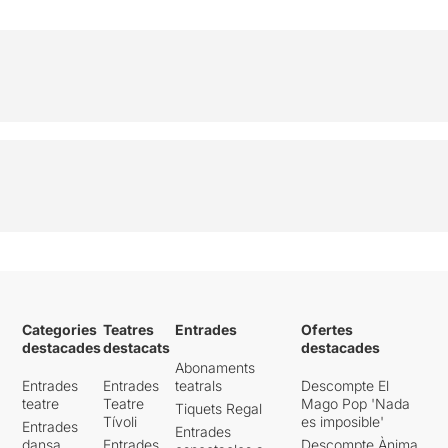
Categories
Teatres
Entrades
Ofertes
destacades
destacats
destacades
Abonaments
Entrades
Entrades
teatrals
Descompte El
teatre
Teatre
Mago Pop 'Nada
Tiquets Regal
Tívoli
es imposible'
Entrades
Entrades
dansa
Entrades
Descompte Ànima