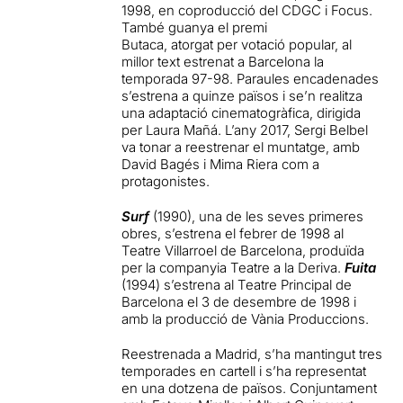
1998, en coproducció del CDGC i Focus.
També guanya el premi
Butaca, atorgat per votació popular, al
millor text estrenat a Barcelona la
temporada 97-98. Paraules encadenades
s’estrena a quinze països i se’n realitza
una adaptació cinematogràfica, dirigida
per Laura Mañá. L’any 2017, Sergi Belbel
va tonar a reestrenar el muntatge, amb
David Bagés i Mima Riera com a
protagonistes.
Surf
(1990), una de les seves primeres
obres, s’estrena el febrer de 1998 al
Teatre Villarroel de Barcelona, produïda
per la companyia Teatre a la Deriva.
Fuita
(1994) s’estrena al Teatre Principal de
Barcelona el 3 de desembre de 1998 i
amb la producció de Vània Produccions.
Reestrenada a Madrid, s’ha mantingut tres
temporades en cartell i s’ha representat
en una dotzena de països. Conjuntament