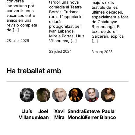
conversa
tardor una nova
majors èxits
inoportuna pot
comèdia al Teatre
teatrals de les
convertir unes
Borràs: Turisme
últimes dècades,
vacances entre
rural. L’espectacle
especialment a fora
amics en una
estarà
de Catalunya:
revisió completa
protagonitzat per
Burundanga. El
de […]
Ivan Labanda,
text, de Jordi
Mireia Portas, Lluís
Galceran, explica
28 juliol 2026
Villanueva, […]
[…]
23 juliol 2024
3 març 2023
Ha treballat amb
Lluís
Joel
Xavi
Sandra
Esteve
Paula
Mercè
Villanueva
Joan
Mira
Monclús
Ferrer
Blanco
Comes