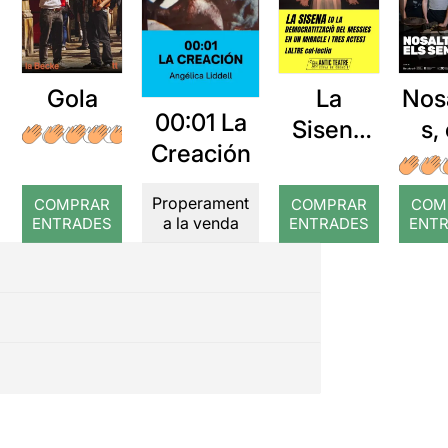
Gola
La
Nos
00:01 La
Sisena
s,
Creación
[o la
se
democra
n
Properament
COMPRAR
COMPRAR
COM
tització
a la venda
ENTRADES
ENTRADES
ENT
del
Messies
en un
miracle i
tres
actes]