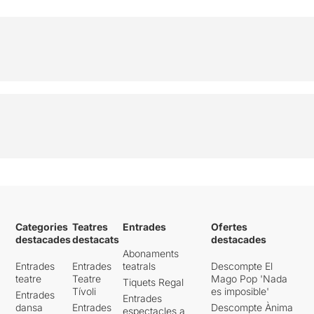
Categories
Teatres
Entrades
Ofertes
destacades
destacats
destacades
Abonaments
Entrades
Entrades
teatrals
Descompte El
teatre
Teatre
Mago Pop 'Nada
Tiquets Regal
Tívoli
es imposible'
Entrades
Entrades
dansa
Entrades
Descompte Ànima
espectacles a