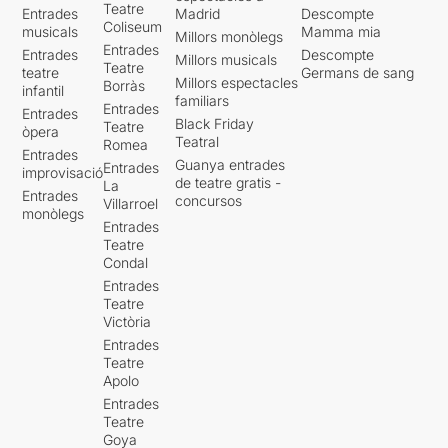
Teatre
Entrades
Madrid
Descompte
Coliseum
musicals
Mamma mia
Millors monòlegs
Entrades
Entrades
Descompte
Millors musicals
Teatre
teatre
Germans de sang
Millors espectacles
Borràs
infantil
familiars
Entrades
Entrades
Black Friday
Teatre
òpera
Teatral
Romea
Entrades
Guanya entrades
Entrades
improvisació
de teatre gratis -
La
Entrades
concursos
Villarroel
monòlegs
Entrades
Teatre
Condal
Entrades
Teatre
Victòria
Entrades
Teatre
Apolo
Entrades
Teatre
Goya