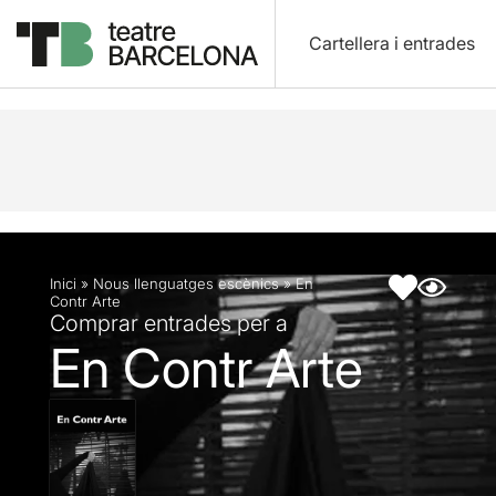
Cartellera i entrades
Descripció
Fitxa artística
Inici
»
Nous llenguatges escènics
»
En
Contr Arte
Comprar entrades per a
En Contr Arte