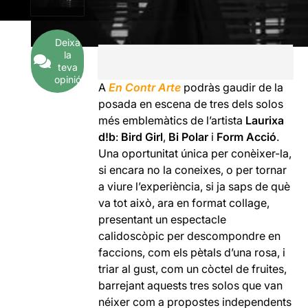
Deixa
la
teva
opinió
A
En Contr Arte
podràs gaudir de la
posada en escena de tres dels solos
més emblemàtics de l’artista
Laurixa
d!b
:
Bird Girl
,
Bi Polar
i
Form Acció
.
Una oportunitat única per conèixer-la,
si encara no la coneixes, o per tornar
a viure l’experiència, si ja saps de què
va tot això, ara en format collage,
presentant un espectacle
calidoscòpic per descompondre en
faccions, com els pètals d’una rosa, i
triar al gust, com un còctel de fruites,
barrejant aquests tres solos que van
néixer com a propostes independents