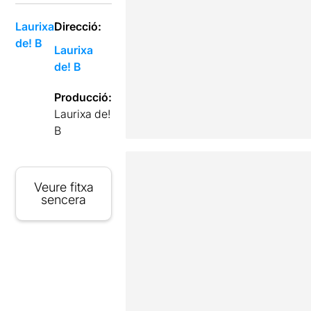
Laurixa
Direcció:
de! B
Laurixa
de! B
Producció:
Laurixa de!
B
Veure fitxa
sencera