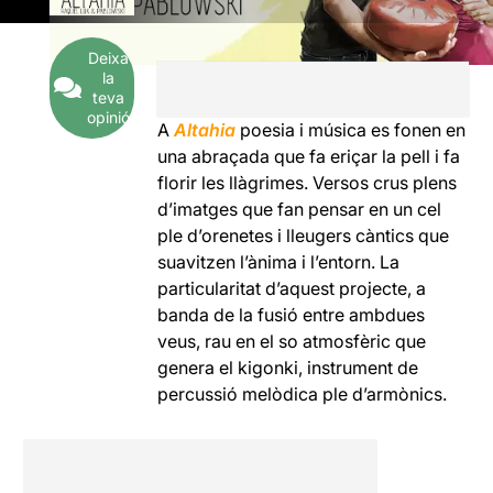
Deixa
la
teva
opinió
A
Altahia
poesia i música es fonen en
una abraçada que fa eriçar la pell i fa
florir les llàgrimes. Versos crus plens
d’imatges que fan pensar en un cel
ple d’orenetes i lleugers càntics que
suavitzen l’ànima i l’entorn. La
particularitat d’aquest projecte, a
banda de la fusió entre ambdues
veus, rau en el so atmosfèric que
genera el kigonki, instrument de
percussió melòdica ple d’armònics.