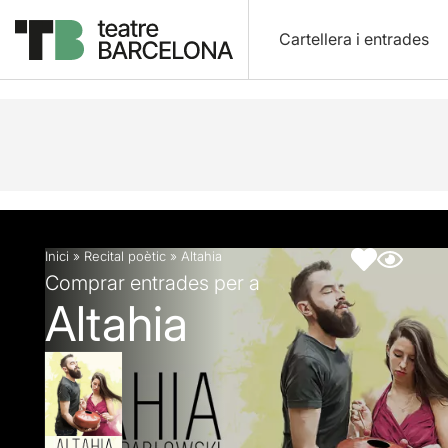
Cartellera i entrades
Descripció
Fitxa artística
Inici
»
Recital poètic
»
Altahia
Comprar entrades per a
Altahia