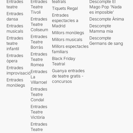
Entrades
Entrades
teatrals
Descompte El
teatre
Teatre
Mago Pop 'Nada
Tiquets Regal
Tívoli
es imposible'
Entrades
Entrades
dansa
Entrades
Descompte Ànima
espectacles a
Teatre
Entrades
Madrid
Descompte
Coliseum
musicals
Mamma mia
Millors monòlegs
Entrades
Entrades
Descompte
Millors musicals
Teatre
teatre
Germans de sang
Millors espectacles
Borràs
infantil
familiars
Entrades
Entrades
Black Friday
Teatre
òpera
Teatral
Romea
Entrades
Guanya entrades
Entrades
improvisació
de teatre gratis -
La
Entrades
concursos
Villarroel
monòlegs
Entrades
Teatre
Condal
Entrades
Teatre
Victòria
Entrades
Teatre