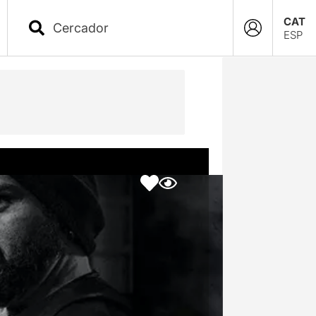
CAT
ESP