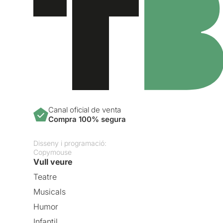
Canal oficial de venta
Compra 100% segura
Disseny i programació:
Copymouse
Vull veure
Teatre
Musicals
Humor
Infantil