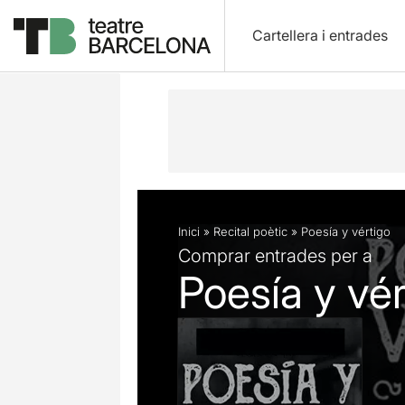
Cartellera i entrades
Descripció
Fitxa artística
Inici
»
Recital poètic
»
Poesía y vértigo
Comprar entrades per a
Poesía y vér