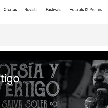
Ofertes
Revista
Festivals
Vota als IX Premis
tigo