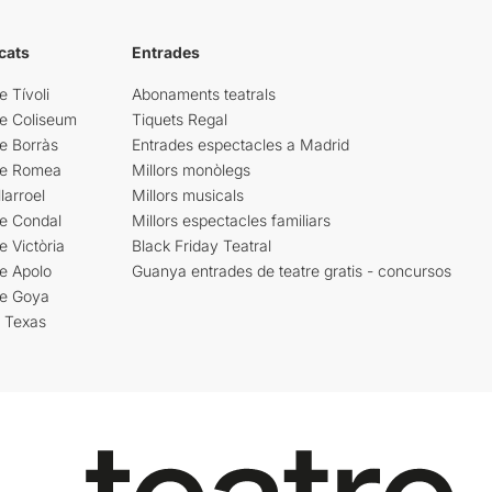
cats
Entrades
e Tívoli
Abonaments teatrals
re Coliseum
Tiquets Regal
e Borràs
Entrades espectacles a Madrid
re Romea
Millors monòlegs
larroel
Millors musicals
re Condal
Millors espectacles familiars
e Victòria
Black Friday Teatral
e Apolo
Guanya entrades de teatre gratis - concursos
re Goya
i Texas