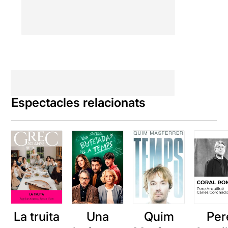
Espectacles relacionats
La truita
Una
Quim
Per