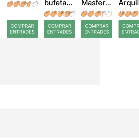
bufetada
Masferre
Arqui
a temps
r: Temps
: Cor
romp
COMPRAR
COMPRAR
COMPRAR
COMP
ENTRADES
ENTRADES
ENTRADES
ENTRA