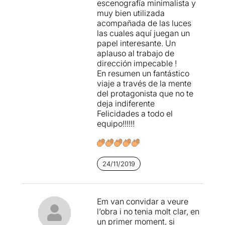
escenografía minimalista y
anteriorment hem anat a
muy bien utilizada
veure dues propostes que
acompañada de las luces
tracten el tema de
las cuales aquí juegan un
l’Alzheimer però amb una
papel interesante. Un
bis més divertida..
aplauso al trabajo de
dirección impecable !
Ens explica força bé les
En resumen un fantástico
fases de l’Alzheimer. Des de
viaje a través de la mente
la pèrdua de memòria
del protagonista que no te
recent, els canvis de
deja indiferente
comportament, orientació
Felicidades a todo el
que perd el protagonista i
equipo!!!!!!
com se’n recorda (hem de
pensar que estem en el cap
de l’afectat)
Ens explica força bé les
24/11/2019
fases de l’Alzheimer. Des de
la pèrdua de memòria
recent, els canvis de
Em van convidar a veure
comportament, orientació
l’obra i no tenia molt clar, en
que perd el protagonista i
un primer moment, si
com se’n recorda (hem de