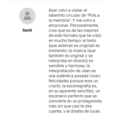
Podeu veure la
meva opició
al següent enllaç
Ayer volví a visitar el
laberinto circular de “Pols a
la memòria”. Y me volví a
emocionar. Personalmente,
Santi
creo que es de las mejores
de este formato que he visto
en mucho tiempo: el texto
(que además es original) es
tremendo, la música (que
también es original y se
interpreta en directo) es
sensible y hermosa, la
interpretación de Joan es
una auténtica pasada (Joan,
felicidades porque eres un
crack), la escenografía es,
en su aparente sencillez, un
escenario perfecto que se
convierte en un protagonista
más sin que casi te des
cuenta, y el diseño de luces