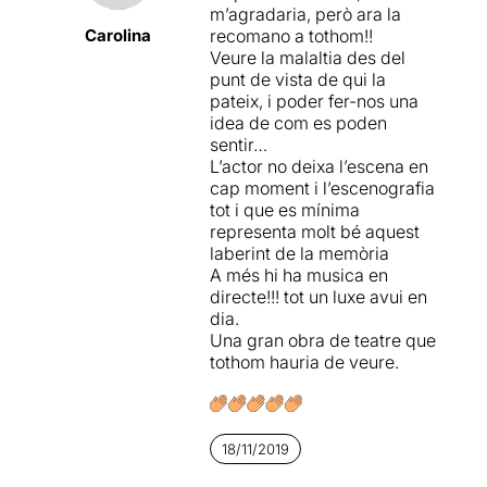
m’agradaria, però ara la
pensar que estem en el cap
Carolina
recomano a tothom!!
de l’afectat) . L’altra part que
Veure la malaltia des del
podem veure és la repetició
punt de vista de qui la
dels actes (“macarrons”) , el
pateix, i poder fer-nos una
pèrdua de reconeixement de
idea de com es poden
familiars i amics, la lucidesa
sentir…
i fins i tot l’agressivitat. Tot
L’actor no deixa l’escena en
això ho podem apreciar en
cap moment i l’escenografia
aquest muntatge i que ens fa
tot i que es mínima
reflexionar.
representa molt bé aquest
laberint de la memòria
Tenim moments en l’obra
A més hi ha musica en
interesants, una on es veu la
directe!!! tot un luxe avui en
bogeria que entra en el
dia.
laberint del seu cap. Amb
Una gran obra de teatre que
tot, he de dir que va ser una
tothom hauria de veure.
obra feixuga tot i que s’ha de
felicitar el treball de l’actor i
el pianista per la gran feina i
entrega tot i el poc públic
18/11/2019
assistent.