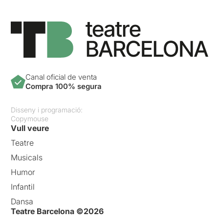
Canal oficial de venta
Compra 100% segura
Disseny i programació:
Copymouse
Vull veure
Teatre
Musicals
Humor
Infantil
Dansa
Teatre Barcelona ©2026