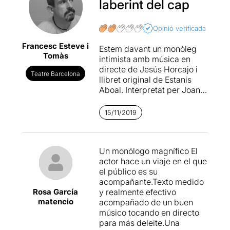
laberint del cap
Opinió verificada
Francesc Esteve i
Estem davant un monòleg
Tomàs
intimista amb música en
directe de Jesús Horcajo i
Teatre Barcelona
llibret original de Estanis
Aboal. Interpretat per Joan
Gil en una plataforma al mig
de l’escenari. L’espectacle
15/11/2019
és un viatge a través de la
memòria d’un malalt de
l’Alzheimer però vist del
Un monólogo magnífico El
punt de vista del malalt. En
actor hace un viaje en el que
tot moment ens trobem en el
el público es su
laberint del seu cap i fem un
acompañante.Texto medido
viatge en el seu
Rosa García
y realmente efectivo
subsconcient.
matencio
acompañado de un buen
músico tocando en directo
És una proposta arriscada, a
para más deleite.Una
més d’original. Ja que