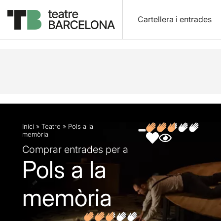
Cartellera i entrades
Descripció
Fitxa artística
Fotos i vídeos
Opin
Inici
»
Teatre
»
Pols a la
memòria
Comprar entrades per a
Pols a la
memòria