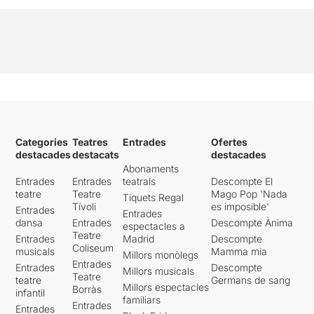
Categories
Teatres
Entrades
Ofertes
destacades
destacats
destacades
Abonaments
Entrades
Entrades
teatrals
Descompte El
teatre
Teatre
Mago Pop 'Nada
Tiquets Regal
Tívoli
es imposible'
Entrades
Entrades
dansa
Entrades
Descompte Ànima
espectacles a
Teatre
Entrades
Madrid
Descompte
Coliseum
musicals
Mamma mia
Millors monòlegs
Entrades
Entrades
Descompte
Millors musicals
Teatre
teatre
Germans de sang
Millors espectacles
Borràs
infantil
familiars
Entrades
Entrades