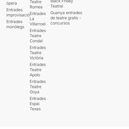
Black Friday
Teatre
òpera
Teatral
Romea
Entrades
Guanya entrades
Entrades
improvisació
de teatre gratis -
La
Entrades
concursos
Villarroel
monòlegs
Entrades
Teatre
Condal
Entrades
Teatre
Victòria
Entrades
Teatre
Apolo
Entrades
Teatre
Goya
Entrades
Espai
Texas