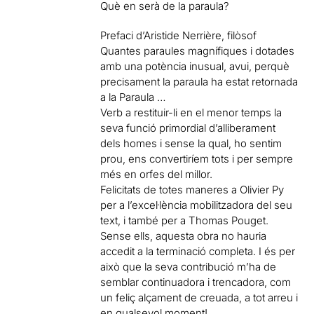
Què en serà de la paraula?
Prefaci d’Aristide Nerrière, filòsof
Quantes paraules magnífiques i dotades
amb una potència inusual, avui, perquè
precisament la paraula ha estat retornada
a la Paraula …
Verb a restituir-li en el menor temps la
seva funció primordial d’alliberament
dels homes i sense la qual, ho sentim
prou, ens convertiríem tots i per sempre
més en orfes del millor.
Felicitats de totes maneres a Olivier Py
per a l’excel·lència mobilitzadora del seu
text, i també per a Thomas Pouget.
Sense ells, aquesta obra no hauria
accedit a la terminació completa. I és per
això que la seva contribució m’ha de
semblar continuadora i trencadora, com
un feliç alçament de creuada, a tot arreu i
en qualsevol moment!