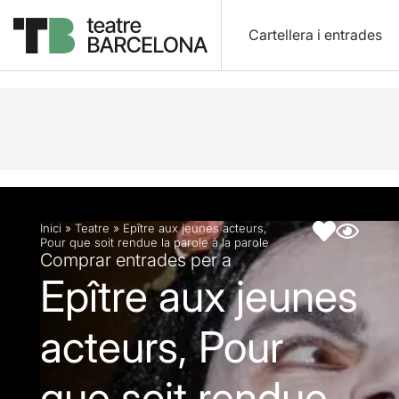
Cartellera i entrades
Descripció
Fitxa artística
Inici
»
Teatre
»
Epître aux jeunes acteurs,
Pour que soit rendue la parole à la parole
Comprar entrades per a
Epître aux jeunes
acteurs, Pour
que soit rendue