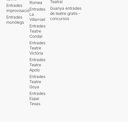
Teatral
Romea
Entrades
Guanya entrades
Entrades
improvisació
de teatre gratis -
La
Entrades
concursos
Villarroel
monòlegs
Entrades
Teatre
Condal
Entrades
Teatre
Victòria
Entrades
Teatre
Apolo
Entrades
Teatre
Goya
Entrades
Espai
Texas