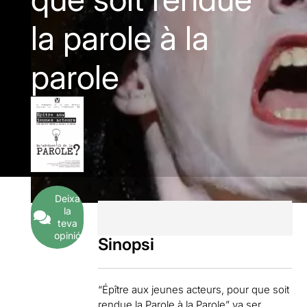
la parole à la
parole
Deixa
la
teva
opinió
Sinopsi
“Épître aux jeunes acteurs, pour que soit
rendue la Parole à la Parole” va ser