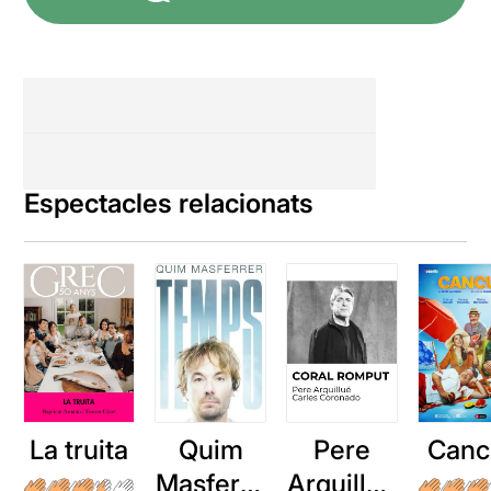
Espectacles relacionats
La truita
Quim
Pere
Canc
Masferre
Arquillué