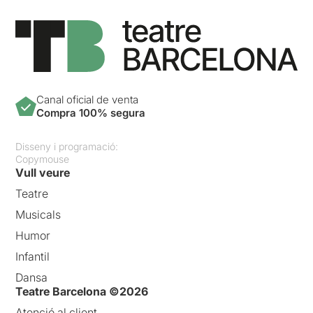
Canal oficial de venta
Compra 100% segura
Disseny i programació:
Copymouse
Vull veure
Teatre
Musicals
Humor
Infantil
Dansa
Teatre Barcelona ©2026
Atenció al client