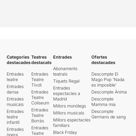
Categories
Teatres
Entrades
Ofertes
destacades
destacats
destacades
Abonaments
Entrades
Entrades
teatrals
Descompte El
teatre
Teatre
Mago Pop 'Nada
Tiquets Regal
Tívoli
es imposible'
Entrades
Entrades
dansa
Entrades
Descompte Ànima
espectacles a
Teatre
Entrades
Madrid
Descompte
Coliseum
musicals
Mamma mia
Millors monòlegs
Entrades
Entrades
Descompte
Millors musicals
Teatre
teatre
Germans de sang
Millors espectacles
Borràs
infantil
familiars
Entrades
Entrades
Black Friday
Teatre
òpera