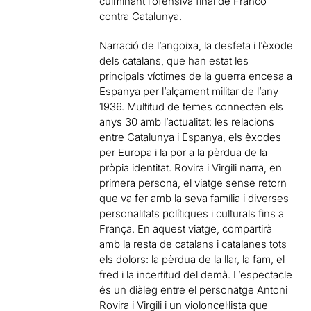
culminant l’ofensiva final de Franco
contra Catalunya.
Narració de l’angoixa, la desfeta i l’èxode
dels catalans, que han estat les
principals víctimes de la guerra encesa a
Espanya per l’alçament militar de l’any
1936. Multitud de temes connecten els
anys 30 amb l’actualitat: les relacions
entre Catalunya i Espanya, els èxodes
per Europa i la por a la pèrdua de la
pròpia identitat. Rovira i Virgili narra, en
primera persona, el viatge sense retorn
que va fer amb la seva família i diverses
personalitats polítiques i culturals fins a
França. En aquest viatge, compartirà
amb la resta de catalans i catalanes tots
els dolors: la pèrdua de la llar, la fam, el
fred i la incertitud del demà. L’espectacle
és un diàleg entre el personatge Antoni
Rovira i Virgili i un violoncel·lista que