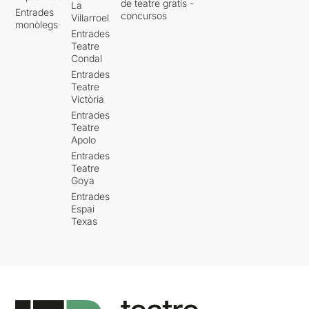
de teatre gratis -
La
Entrades
misèria que varen haver de
concursos
Villarroel
monòlegs
viure els catalans que van
Entrades
haver de fugir, l’any 1936,
Teatre
durant l’alçament militar
Condal
espanyol.
Entrades
Teatre
La motivació inicial de
Victòria
l’autor era exposar la
Entrades
quotidianitat protagonitzada
Teatre
pels exiliats del 39 i els
Apolo
avatars d’aquest grup per
Entrades
lluitar contra l’oblit. Rovira
Teatre
esdevé el principal testimoni
Goya
dels fets, i mitjançant la seva
Entrades
paraula escrita, donarà
Espai
també veu als seus familiars,
Texas
amics i companys
parlamentaris més propers.
“Els darrers dies de la
Catalunya Republicana” va
ser escrit el 1939, però fins