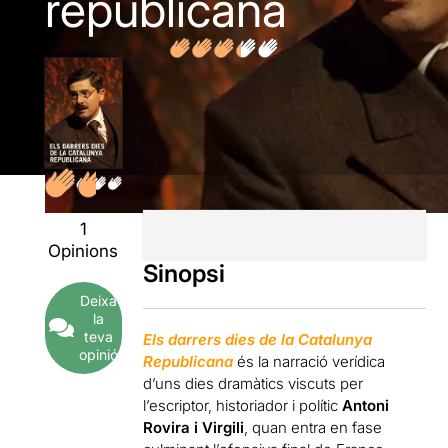
republicana
1
Opinions
Sinopsi
Deixa
la
teva
Els darrers dies de la Catalunya
opinió
Republicana
és la narració verídica
d’uns dies dramàtics viscuts per
l’escriptor, historiador i polític
Antoni
Rovira i Virgili
, quan entra en fase