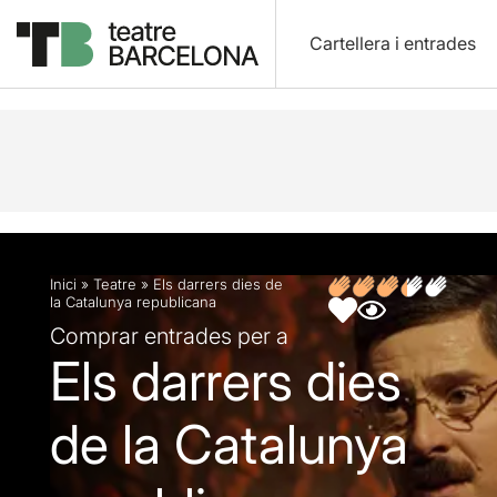
Cartellera i entrades
Descripció
Fitxa artística
Opinions
Inici
»
Teatre
»
Els darrers dies de
la Catalunya republicana
Comprar entrades per a
Els darrers dies
de la Catalunya