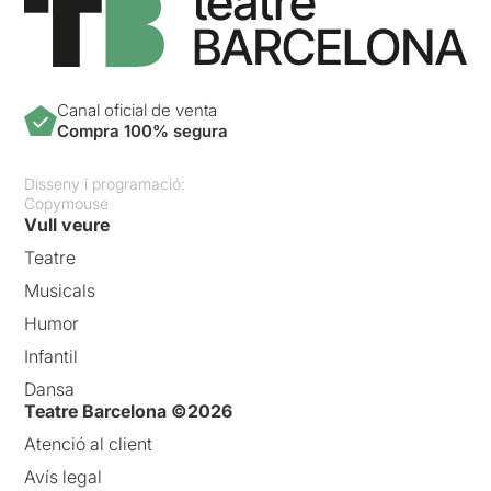
el 1940 no va ser publicat a
la revista “Catalunya” a
Buenos Aires.
Canal oficial de venta
Compra 100% segura
Antoni Rovira i Virgili
va
morir durant el seu exili a
Disseny i programació:
França el 1949.
Copymouse
Vull veure
Teatre
Musicals
Humor
Infantil
Dansa
Teatre Barcelona ©2026
Atenció al client
Avís legal