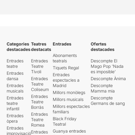
és l’adient a l’època a la que
ens situen els fets.
“Els darrers dies de la
Catalunya Republicana” és
Categories
Teatres
Entrades
Ofertes
una espècie de diari polític,
destacades
destacats
destacades
on de manera testimonial i
Abonaments
autobiogràfica,
Rovira i
Entrades
Entrades
teatrals
Descompte El
Virgili
narra el que havia
teatre
Teatre
Mago Pop 'Nada
Tiquets Regal
viscut en la seva pròpia pell,
Tívoli
es imposible'
Entrades
des de l’instant de l’ofensiva
Entrades
dansa
Entrades
Descompte Ànima
espectacles a
final de Franco contra
Teatre
Entrades
Madrid
Descompte
Catalunya , fins la primera
Coliseum
musicals
Mamma mia
etapa de l’exili a França (el
Millors monòlegs
Entrades
Entrades
Descompte
24 de gener de 1939, dos
Millors musicals
Teatre
teatre
Germans de sang
dies abans de l’entrada de
Millors espectacles
Borràs
infantil
les tropes franquistes a
familiars
Entrades
Entrades
Catalunya) .
Black Friday
Teatre
òpera
Teatral
Romea
Entrades
Una narració on queda
Guanya entrades
Entrades
improvisació
plasmada l’angoixa, por i