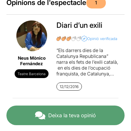
Opinions de l'espectacle
1
Diari d’un exili
Opinió verificada
“Els darrers dies de la
Catalunya Republicana”
Neus Mònico
narra els fets de l’exili català,
Fernández
en els dies de l’ocupació
franquista, de Catalunya,
Teatre Barcelona
des de la perspectiva del
periodista, lingüista i polític
12/12/2016
català ( militant d’Esquerra
Republicana de Catalunya i
president del Parlament de
Catalunya a l’exili),
Antoni
Rovira i Virgili
.
Deixa la teva opinió
Jordi Hervàs
es converteix