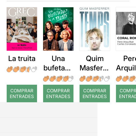
La truita
Una
Quim
Per
bufetada
Masferre
Arqui
a temps
r: Temps
: Cor
romp
COMPRAR
COMPRAR
COMPRAR
COMP
ENTRADES
ENTRADES
ENTRADES
ENTRA