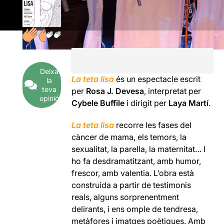
Deixa
La teta lisa
és un espectacle escrit
la
teva
per
Rosa J. Devesa
, interpretat per
opinió
Cybele Buffile
i dirigit per
Laya Martí
.
La teta lisa
recorre les fases del
càncer de mama, els temors, la
sexualitat, la parella, la maternitat… I
ho fa desdramatitzant, amb humor,
frescor, amb valentia. L’obra està
construida a partir de testimonis
reals, alguns sorprenentment
delirants, i ens omple de tendresa,
metàfores i imatges poètiques. Amb