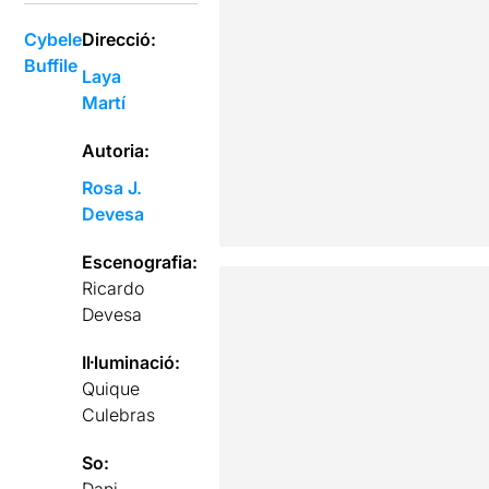
Cybele
Direcció:
Buffile
Laya
Martí
Autoria:
Rosa J.
Devesa
Escenografia:
Ricardo
Devesa
Il·luminació:
Quique
Culebras
So:
Dani