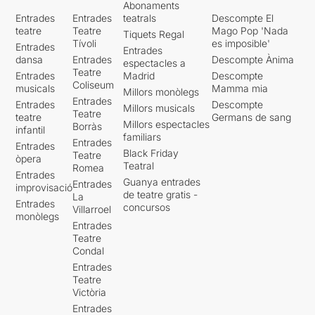
Abonaments
Entrades
Entrades
teatrals
Descompte El
teatre
Teatre
Mago Pop 'Nada
Tiquets Regal
Tívoli
es imposible'
Entrades
Entrades
dansa
Entrades
Descompte Ànima
espectacles a
Teatre
Entrades
Madrid
Descompte
Coliseum
musicals
Mamma mia
Millors monòlegs
Entrades
Entrades
Descompte
Millors musicals
Teatre
teatre
Germans de sang
Millors espectacles
Borràs
infantil
familiars
Entrades
Entrades
Black Friday
Teatre
òpera
Teatral
Romea
Entrades
Guanya entrades
Entrades
improvisació
de teatre gratis -
La
Entrades
concursos
Villarroel
monòlegs
Entrades
Teatre
Condal
Entrades
Teatre
Victòria
Entrades