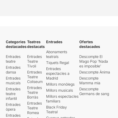
Categories
Teatres
Entrades
Ofertes
destacades
destacats
destacades
Abonaments
Entrades
Entrades
teatrals
Descompte El
teatre
Teatre
Mago Pop 'Nada
Tiquets Regal
Tívoli
es imposible'
Entrades
Entrades
dansa
Entrades
Descompte Ànima
espectacles a
Teatre
Entrades
Madrid
Descompte
Coliseum
musicals
Mamma mia
Millors monòlegs
Entrades
Entrades
Descompte
Millors musicals
Teatre
teatre
Germans de sang
Millors espectacles
Borràs
infantil
familiars
Entrades
Entrades
Black Friday
Teatre
òpera
Teatral
Romea
Entrades
Guanya entrades