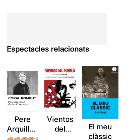
Espectacles relacionats
Pere
Vientos
El meu
Arquillué
del
clàssic
: Coral
Pueblo