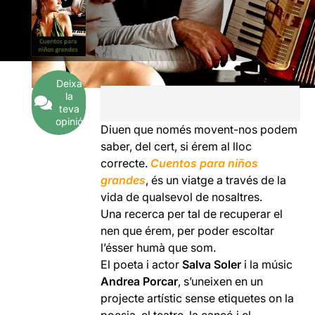
Deixa
la
teva
opinió
Diuen que només movent-nos podem
saber, del cert, si érem al lloc
correcte.
Cuentos para niños
grandes
, és un viatge a través de la
vida de qualsevol de nosaltres.
Una recerca per tal de recuperar el
nen que érem, per poder escoltar
l’ésser humà que som.
El poeta i actor
Salva Soler
i la músic
Andrea Porcar
, s’uneixen en un
projecte artístic sense etiquetes on la