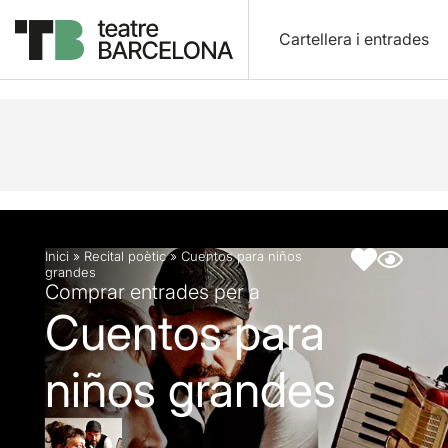
Cartellera i entrades
Descripció
Fitxa artística
Inici
»
Recital poètic
»
Cuentos para niños
grandes
Comprar entrades per a
Cuentos para
niños grandes