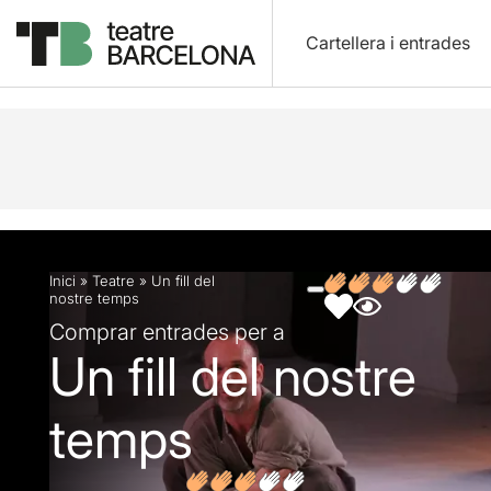
Cartellera i entrades
Descripció
Fitxa artística
Fotos i vídeos
Opin
Inici
»
Teatre
»
Un fill del
nostre temps
Comprar entrades per a
Un fill del nostre
temps