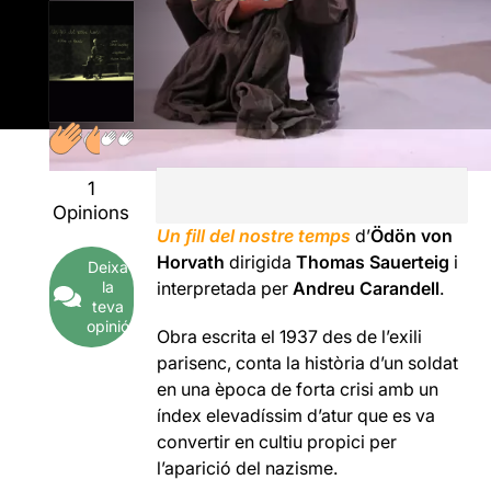
1
Opinions
Un fill del nostre temps
d’
Ödön von
Horvath
dirigida
Thomas Sauerteig
i
Deixa
la
interpretada per
Andreu Carandell
.
teva
opinió
Obra escrita el 1937 des de l’exili
parisenc, conta la història d’un soldat
en una època de forta crisi amb un
índex elevadíssim d’atur que es va
convertir en cultiu propici per
l’aparició del nazisme.