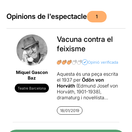
Opinions de l'espectacle
1
Vacuna contra el
feixisme
Opinió verificada
Miquel Gascon
Aquesta és una peça escrita
Baz
el 1937 per
Ödön von
Horváth
(Edmund Josef von
Teatre Barcelona
Horváth, 1901-1938),
dramaturg i novel·lista
austrohongarès exiliat a
París, on va morir el mateix
18/01/2019
any de la seva arribada a
causa d'un accident.
Tota la
seva obra està impregnada