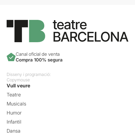
Una proposta valenta i
absolutament necessària
amb una molt bona tasca
d'interpretació i de direcció.
Per veure la ressenya
original, només cal clicar en
aquest
ENLLAÇ
Canal oficial de venta
Compra 100% segura
Disseny i programació:
Copymouse
Vull veure
Teatre
Musicals
Humor
Infantil
Dansa