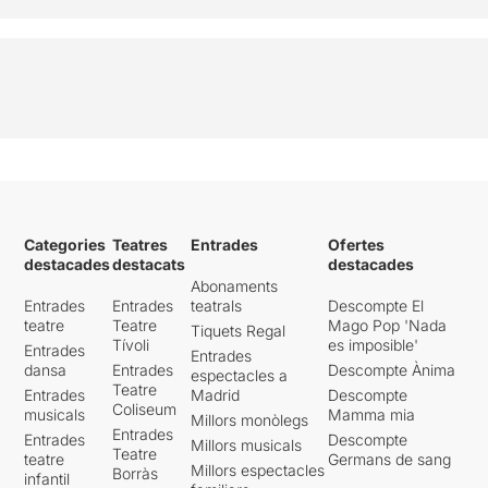
entusiasme inicial, amb el
ferm convenciment de què
fa i el perquè ho fa, fins al
desencís vital que li provoca
la crua realitat a la qual es
veu abocat en perdre un
braç i haver de deixar
l'exèrcit després
d'aconseguir la seva tercera
estrella platejada.
Categories
Teatres
Entrades
Ofertes
Andreu Carandell
interioritz
destacades
destacats
destacades
a aquest drama i ens fa viure
Abonaments
amb ell les condicions de
Entrades
Entrades
teatrals
Descompte El
pobresa de la infantesa
teatre
Teatre
Mago Pop 'Nada
Tiquets Regal
d'aquest soldat quan
Tívoli
es imposible'
Entrades
recorda que feia castells i
Entrades
dansa
Entrades
Descompte Ànima
espectacles a
com amb tres anys passava
Teatre
Entrades
Madrid
Descompte
molt de temps arraulit a
Coliseum
musicals
Mamma mia
causa del fred, la seva
Millors monòlegs
Entrades
Entrades
Descompte
justificació de la violència en
Millors musicals
Teatre
teatre
Germans de sang
cas de guerra, la seva fe
Millors espectacles
Borràs
infantil
cega en el capità que dirigia