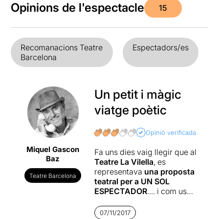
Opinions de l'espectacle
15
Recomanacions Teatre
Espectadors/es
Barcelona
Un petit i màgic
viatge poètic
Opinió verificada
Miquel Gascon
Fa uns dies vaig llegir que al
Baz
Teatre La Vilella
, es
representava
una proposta
Teatre Barcelona
teatral per a UN SOL
ESPECTADOR
.... i com us
podeu imaginar, no em vaig
poder estar. Aquest passat
07/11/2017