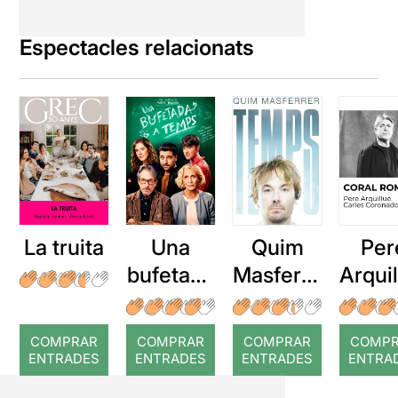
Espectacles relacionats
La truita
Una
Quim
Per
bufetada
Masferre
Arqui
a temps
r: Temps
: Cor
romp
COMPRAR
COMPRAR
COMPRAR
COMP
ENTRADES
ENTRADES
ENTRADES
ENTRA