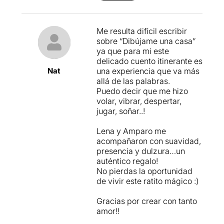
diumenge, sortint del
Teatre Romea, vaig fer camí
cap allà.
Me resulta difícil escribir
sobre “Dibújame una casa”
Es tracta d'
una mena de
ya que para mi este
viatge poètic i itinerant pels
delicado cuento itinerante es
carrers i racons que són
Nat
una experiencia que va más
força desconeguts, al
allá de las palabras.
voltant de La Vilella
. Un
Puedo decir que me hizo
recorregut circular d'uns 45
volar, vibrar, despertar,
minuts, que com espectador
jugar, soñar..!
fas tot sol, però sempre
cuidat al màxim per una
Lena y Amparo me
o vàries persones que
acompañaron con suavidad,
t'acompanyen i que et van
presencia y dulzura…un
indicant el que has de fer en
auténtico regalo!
tot moment. Abans de
No pierdas la oportunidad
començar em demanen que
de vivir este ratito mágico :)
intenti no parlar durant tot el
recorregut i sobretot que
Gracias por crear con tanto
intenti tenir les orelles ben
amor!!
obertes, per gaudir al màxim
de la proposta.