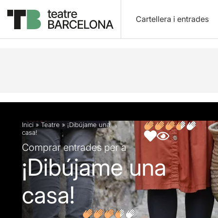
Cartellera i entrades
Descripció
Fitxa artística
Opinions
Inici
»
Teatre
»
¡Dibújame una
casa!
Comprar entrades per a
¡Dibújame una
casa!