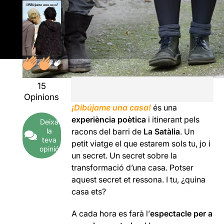
15
Opinions
¡Dibújame una casa!
és una
experiència poètica
i itinerant pels
Deixa
la
racons del barri de
La Satàlia
. Un
teva
petit viatge el que estarem sols tu, jo i
opinió
un secret. Un secret sobre la
transformació d’una casa. Potser
aquest secret et ressona. I tu, ¿quina
casa ets?
A cada hora es farà l’
espectacle per a