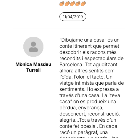
En sortir al carrer em donen
una petita maleta i després
11/04/2019
d'acompanyar-me uns
centenars de metres
m'indiquen que haig de
“Dibujame una casa” és un
continuar el camí tot sol
conte itinerant que permet
indicant-me pel carrer on
descobrir els racons més
hauré de girar més
recondits i espectaculars de
endavant. Així ho faig i tot
Mònica Masdeu
Barcelona. Tot aguditzant
seguit em trobo amb una
Turrell
alhora altres sentits com
noia que serà la meva guia
l’oïda, l’olor, el tacte. Un
durant tot el recorregut. Ella
viatge intimista que parla de
és
Magda-Lena Staniewicz
,
sentiments. Ho expressa a
la creadora d'aquesta
través d’una casa. La “teva
experiència.
casa” on es produeix una
pèrdua, enyorança,
En silenci em fa asseure al
desconcert, reconstrucció,
costat d'ella i plegats obrim
alegria…Tot a través d’un
la maleta, on és trobem
una
conte fet poesia . En cada
petita caixeta que conté
racó un paràgraf, una
unes petites flors, una