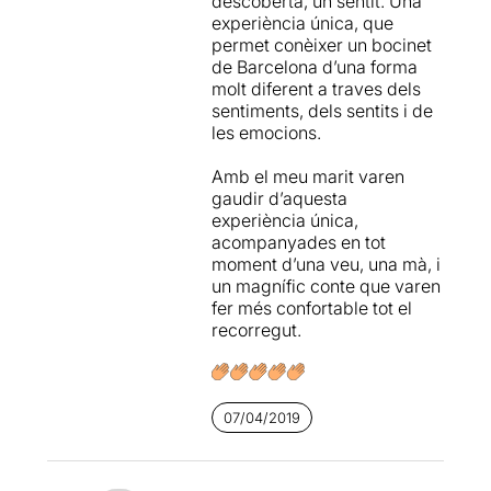
descoberta, un sentit. Una
petita i bonica pedra, una
experiència única, que
espelma, llumins
i una
permet conèixer un bocinet
petita cartolina blanca, on
de Barcelona d’una forma
em demana que pinti una
molt diferent a traves dels
CASA. Segueixo les seves
sentiments, dels sentits i de
instruccions en silenci ... i
les emocions.
evidentment
pinto una
CASA d'un Cargol
, que per
Amb el meu marit varen
mi és el símbol de viure la
gaudir d’aquesta
vida tranquil·lament,
experiència única,
paladejant-la a cada
acompanyades en tot
moment, el mes a poc a poc
moment d’una veu, una mà, i
possible, per gaudir-la al
un magnífic conte que varen
màxim, sense presses.
fer més confortable tot el
recorregut.
A partir d'aquí, continuem
caminant i
trobant
missatges plens de poesia
a les esquerdes de les
07/04/2019
parets del nostre
recorregut o als forats dels
arbres
. No sempre podré
disposar de tots els meus