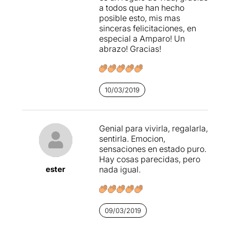
agradat molt viure
; un luxe
a todos que han hecho
poder-ho fer en companyia
posible esto, mis mas
de l'autora de la proposta.
sinceras felicitaciones, en
Un moment màgic ple de
especial a Amparo! Un
bellesa poètica. Una creació
abrazo! Gracias!
teatral que pots viure com
l'únic espectador.... i això
per si sol és tot un luxe
irrepetible.
10/03/2019
Per veure l'apunt original
sencer, només cal clicar en
Genial para vivirla, regalarla,
aquest
ENLLAÇ
sentirla. Emocion,
sensaciones en estado puro.
Hay cosas parecidas, pero
ester
nada igual.
09/03/2019