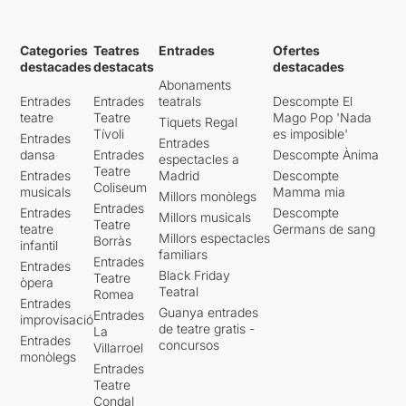
Categories
Teatres
Entrades
Ofertes
destacades
destacats
destacades
Abonaments
Entrades
Entrades
teatrals
Descompte El
teatre
Teatre
Mago Pop 'Nada
Tiquets Regal
Tívoli
es imposible'
Entrades
Entrades
dansa
Entrades
Descompte Ànima
espectacles a
Teatre
Entrades
Madrid
Descompte
Coliseum
musicals
Mamma mia
Millors monòlegs
Entrades
Entrades
Descompte
Millors musicals
Teatre
teatre
Germans de sang
Millors espectacles
Borràs
infantil
familiars
Entrades
Entrades
Black Friday
Teatre
òpera
Teatral
Romea
Entrades
Guanya entrades
Entrades
improvisació
de teatre gratis -
La
Entrades
concursos
Villarroel
monòlegs
Entrades
Teatre
Condal