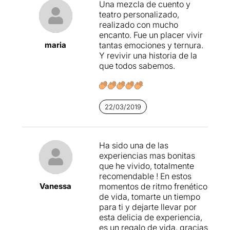
Una mezcla de cuento y
sentits i quan un d'ells quedi
teatro personalizado,
mancat, hauré de confiar
realizado con mucho
amb la dona que
encanto. Fue un placer vivir
m'acompanya i que en
maria
tantas emociones y ternura.
"mima"...
Y revivir una historia de la
que todos sabemos.
No explicaré res més d'aqu
esta proposta teatral, per
no fer espòiler
, perquè crec
que l'experiència és molt
22/03/2019
millor fer-la per un mateix i
deixar-se sorprendre en
cada minut
, tot escoltant la
veu dolça de Magda-
Ha sido una de las
Lena Staniewicz, en veu
experiencias mas bonitas
baixa, gairebé un murmuri,
que he vivido, totalmente
que va desgranant poesia i
recomendable ! En estos
missatges que et fan
Vanessa
momentos de ritmo frenético
replantejar una forma de
de vida, tomarte un tiempo
viure.
para ti y dejarte llevar por
esta delicia de experiencia,
Una experiència que m'ha
es un regalo de vida, gracias