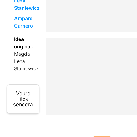
Lena
Staniewicz
Amparo
Carnero
Idea
original:
Magda-
Lena
Staniewicz
Veure
fitxa
sencera