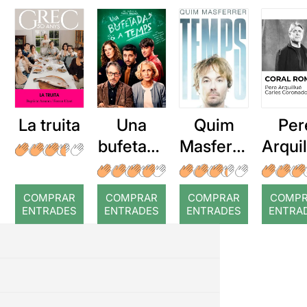
La truita
Una
Quim
Per
bufetada
Masferre
Arqui
a temps
r: Temps
: Cor
romp
COMPRAR
COMPRAR
COMPRAR
COMP
ENTRADES
ENTRADES
ENTRADES
ENTRA