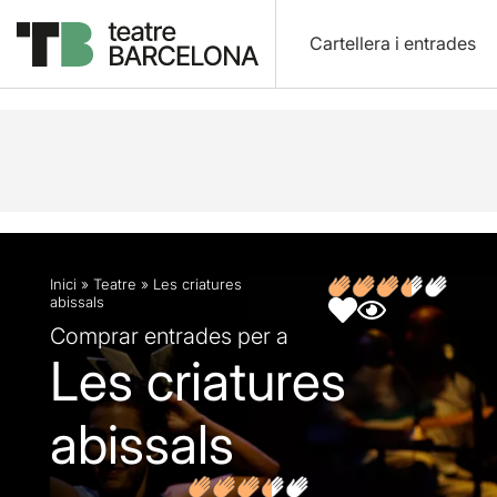
Cartellera i entrades
Descripció
Fitxa artística
Fotos i vídeos
Opin
Inici
»
Teatre
»
Les criatures
abissals
Comprar entrades per a
Les criatures
abissals