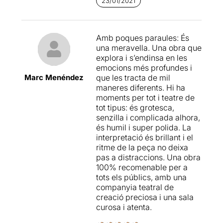
23/01/2021
els éssers que habiten
aquestes latituds, en una
lliçó magistral d’adaptació,
Amb poques paraules: És
han desenvolupat propietats
una meravella. Una obra que
increïbles com la
explora i s’endinsa en les
bioluminescència.
emocions més profundes i
Marc Menéndez
que les tracta de mil
Aquest sembla l’objectiu del
maneres diferents. Hi ha
Col·lectiu Abissal
: posar
moments per tot i teatre de
llum allà on hi ha foscor.
tot tipus: és grotesca,
Il·luminar alguns passatges
senzilla i complicada alhora,
de la vida, de la infància
és humil i super polida. La
amb l’objectiu de protegir
interpretació és brillant i el
els éssers més vulnerables i
ritme de la peça no deixa
fràgils.
pas a distraccions. Una obra
100% recomenable per a
Criatures abissals
és una
tots els públics, amb una
composició d’escenes amb
companyia teatral de
temàtiques recurrents que
creació preciosa i una sala
no acaben de soscavar una
curosa i atenta.
història o arc narratiu: la
infància n’és una i principal,