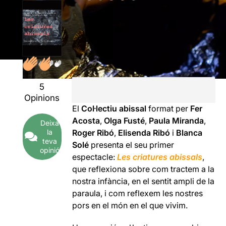
5
Opinions
El
Col·lectiu abissal
format per
Fer
Acosta
,
Olga Fusté
,
Paula Miranda
,
Deixa
la
Roger Ribó
,
Elisenda Ribó
i
Blanca
teva
Solé
presenta el seu primer
opinió
espectacle:
Les criatures abissals
,
que reflexiona sobre com tractem a la
nostra infància, en el sentit ampli de la
paraula, i com reflexem les nostres
pors en el món en el que vivim.