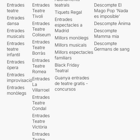
Entrades
Entrades
teatrals
Descompte El
teatre
Teatre
Mago Pop 'Nada
Tiquets Regal
Tívoli
es imposible'
Entrades
Entrades
dansa
Entrades
Descompte Ànima
espectacles a
Teatre
Entrades
Madrid
Descompte
Coliseum
musicals
Mamma mia
Millors monòlegs
Entrades
Entrades
Descompte
Millors musicals
Teatre
teatre
Germans de sang
Millors espectacles
Borràs
infantil
familiars
Entrades
Entrades
Black Friday
Teatre
òpera
Teatral
Romea
Entrades
Guanya entrades
Entrades
improvisació
de teatre gratis -
La
Entrades
concursos
Villarroel
monòlegs
Entrades
Teatre
Condal
Entrades
Teatre
Victòria
Entrades
Teatre