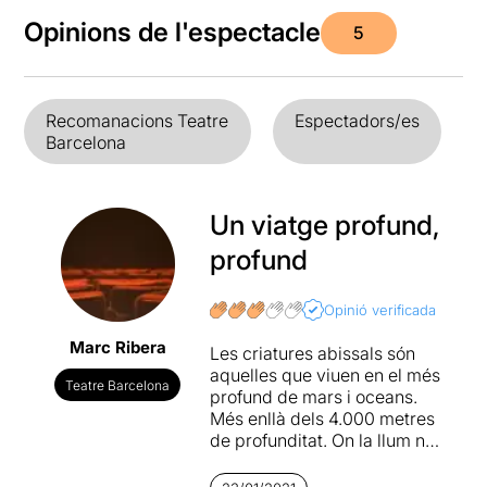
Opinions de l'espectacle
5
Recomanacions Teatre
Espectadors/es
Barcelona
Un viatge profund,
profund
Opinió verificada
Marc Ribera
Les criatures abissals són
aquelles que viuen en el més
Teatre Barcelona
profund de mars i oceans.
Més enllà dels 4.000 metres
de profunditat. On la llum no
arriba i, per tant, l’ambient
és fred, inhòspit. Tanmateix,