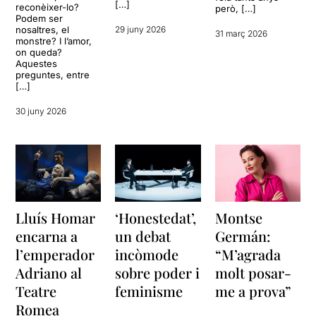
[…]
reconèixer-lo?
però, […]
Podem ser
nosaltres, el
29 juny 2026
31 març 2026
monstre? I l’amor,
on queda?
Aquestes
preguntes, entre
[…]
30 juny 2026
Lluís Homar
‘Honestedat’,
Montse
encarna a
un debat
Germán:
l’emperador
incòmode
“M’agrada
Adriano al
sobre poder i
molt posar-
Teatre
feminisme
me a prova”
Romea