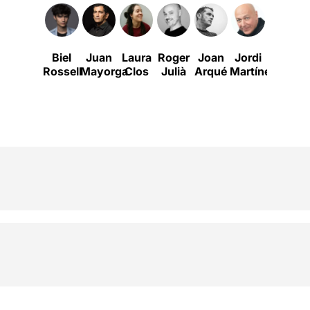
Biel
Juan
Laura
Roger
Joan
Jordi
Ferran
Rossell
Mayorga
Clos
Julià
Arqué
Martínez
Carvaja