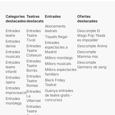
Categories
Teatres
Entrades
Ofertes
destacades
destacats
destacades
Abonaments
Entrades
Entrades
teatrals
Descompte El
teatre
Teatre
Mago Pop 'Nada
Tiquets Regal
Tívoli
es imposible'
Entrades
Entrades
dansa
Entrades
Descompte Ànima
espectacles a
Teatre
Entrades
Madrid
Descompte
Coliseum
musicals
Mamma mia
Millors monòlegs
Entrades
Entrades
Descompte
Millors musicals
Teatre
teatre
Germans de sang
Millors espectacles
Borràs
infantil
familiars
Entrades
Entrades
Black Friday
Teatre
òpera
Teatral
Romea
Entrades
Guanya entrades
Entrades
improvisació
de teatre gratis -
La
Entrades
concursos
Villarroel
monòlegs
Entrades
Teatre