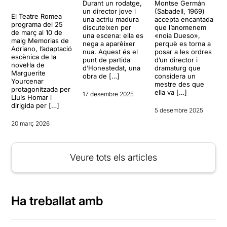
Durant un rodatge,
Montse Germán
un director jove i
(Sabadell, 1969)
El Teatre Romea
una actriu madura
accepta encantada
programa del 25
discuteixen per
que l’anomenem
de març al 10 de
una escena: ella es
«noia Dueso»,
maig Memorias de
nega a aparèixer
perquè es torna a
Adriano, l’adaptació
nua. Aquest és el
posar a les ordres
escènica de la
punt de partida
d’un director i
novel·la de
d’Honestedat, una
dramaturg que
Marguerite
obra de […]
considera un
Yourcenar
mestre des que
protagonitzada per
ella va […]
17 desembre 2025
Lluís Homar i
dirigida per […]
5 desembre 2025
20 març 2026
Veure tots els articles
Ha treballat amb