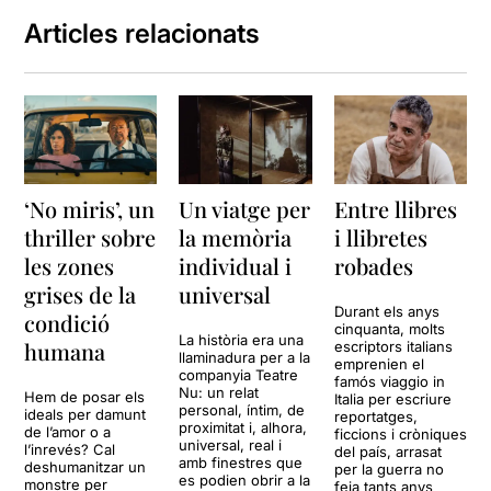
Articles relacionats
‘No miris’, un
Un viatge per
Entre llibres
thriller sobre
la memòria
i llibretes
les zones
individual i
robades
grises de la
universal
Durant els anys
condició
cinquanta, molts
La història era una
humana
escriptors italians
llaminadura per a la
emprenien el
companyia Teatre
famós viaggio in
Nu: un relat
Hem de posar els
Italia per escriure
personal, íntim, de
ideals per damunt
reportatges,
proximitat i, alhora,
de l’amor o a
ficcions i cròniques
universal, real i
l’inrevés? Cal
del país, arrasat
amb finestres que
deshumanitzar un
per la guerra no
es podien obrir a la
monstre per
feia tants anys