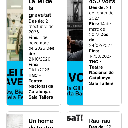
La llei de
450 Volts
la
Des de:
24
de febrer de
gravetat
2027
Des de:
21
Fins:
14 de
d'octubre de
març de
2026
2027
Des
Fins:
1 de
de:
novembre
24/02/2027
de 2026
Des
Fins:
de:
14/03/2027
21/10/2026
TNC -
Fins:
Teatre
01/11/2026
Nacional de
TNC -
Catalunya.
Teatre
Sala Tallers
Nacional de
Catalunya.
Sala Tallers
Un home
Rau-rau
de teatre
Des de:
22