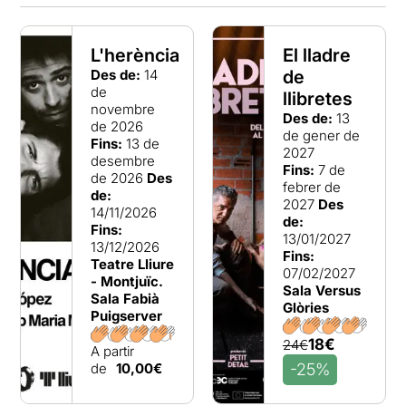
L'herència
El lladre
Des de:
14
de
de
llibretes
novembre
Des de:
13
de 2026
de gener de
Fins:
13 de
2027
desembre
Fins:
7 de
de 2026
Des
febrer de
de:
2027
Des
14/11/2026
de:
Fins:
13/01/2027
13/12/2026
Fins:
Teatre Lliure
07/02/2027
- Montjuïc.
Sala Versus
Sala Fabià
Glòries
Puigserver
18€
24€
A partir
de
10,00€
-25%