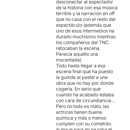
desconectar al espectador
positiva per mirar endavant.
de la historia con esa música
terrible y la narración en off
En un escenari que trenca la
que no casa con el resto del
quarta paret, les escenes se
espectáculo (además que
succeeixen utilitzant un fosc
uno de esos intermedios ha
i una veu de narrador en off
durado muchísimo mientras
(
Xot Craus
) amb molta
los compañeros del TNC
agilitat i sense trencar el fil
retocaban la escena,
narratiu. Les tres actrius
Parecía aquello una
despleguen tota la seva
inocentada).
força i professionalitat. Vull
Todo hasta llegar a esa
destacar però, una
escena final que ha puesto
esplèndida
Àurea Marquez
la guinda al pastel a una
que defensa el seu paper de
obra que no hay por donde
víctima amb una ràbia
cogerla. En serio que
continguda. Els seus papers
cuando ha acabado estaba
són sempre un repte que
con cara de circunstancia…
interpreta amb seguretat
Pero no todo es malo, las
sense treure ni una mica
actrices tienen buena
l’emocionalitat del moment
química y más o menos
com a “
La dona del tercer
cumplen con su cometido.
segona
” o fa ja uns quants
Aunque para mi se roba el