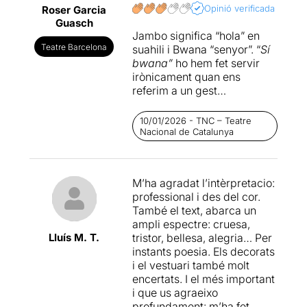
Opinió verificada
Roser Garcia
Guasch
Jambo significa “hola” en
Teatre Barcelona
suahili i Bwana “senyor”. “
Sí
bwana”
ho hem fet servir
irònicament quan ens
referim a un gest
d’obediència i submissió.
Però el títol fa referència a
10/01/2026 - TNC – Teatre
un respecte per l’altre i una
Nacional de Catalunya
relació de
l’autor i director
Manel Dueso
amb l’Àfrica
negra.
M’ha agradat l’intèrpretacio:
professional i des del cor.
Montse Germán, Àurea
També el text, abarca un
Márquez i Antònia Jaume
ampli espectre: cruesa,
són tres amigues que es
Lluís M. T.
tristor, bellesa, alegria… Per
troben uns dies abans de
instants poesia. Els decorats
Nadal per estar juntes. Les
i el vestuari també molt
uneix la soledat i el patiment,
encertats. I el més important
cada una de diferents
i que us agraeixo
maneres però també les
profundament: m’ha fet