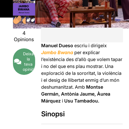
4
Opinions
Manuel Dueso
escriu i dirigeix
J
ambo Bwana
per explicar
Deixa
la
l’existència des d’allò que volem tapar
teva
i no del que ens plau mostrar. Una
opinió
exploració de la sororitat, la violència
i el desig de llibertat enmig d’un món
deshumanitzat. Amb
Montse
Germán, Antònia Jaume, Àurea
Márquez
i
Usu Tambadou.
Sinopsi