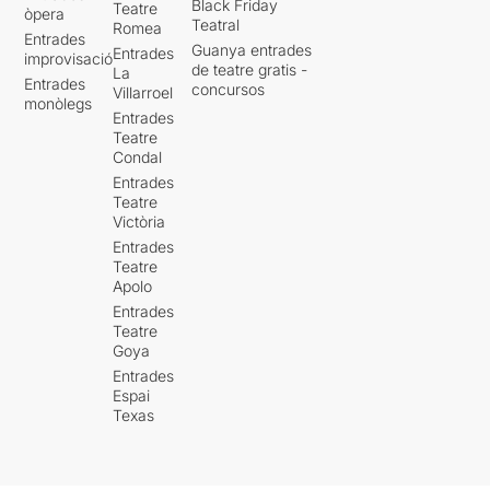
Black Friday
Teatre
òpera
Teatral
Romea
Entrades
Guanya entrades
Entrades
improvisació
de teatre gratis -
La
Entrades
concursos
Villarroel
monòlegs
Entrades
Teatre
Condal
Entrades
Teatre
Victòria
Entrades
Teatre
Apolo
Entrades
Teatre
Goya
Entrades
Espai
Texas