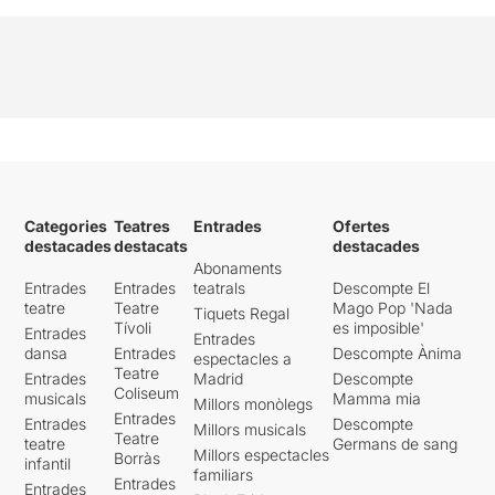
Categories
Teatres
Entrades
Ofertes
destacades
destacats
destacades
Abonaments
Entrades
Entrades
teatrals
Descompte El
teatre
Teatre
Mago Pop 'Nada
Tiquets Regal
Tívoli
es imposible'
Entrades
Entrades
dansa
Entrades
Descompte Ànima
espectacles a
Teatre
Entrades
Madrid
Descompte
Coliseum
musicals
Mamma mia
Millors monòlegs
Entrades
Entrades
Descompte
Millors musicals
Teatre
teatre
Germans de sang
Millors espectacles
Borràs
infantil
familiars
Entrades
Entrades