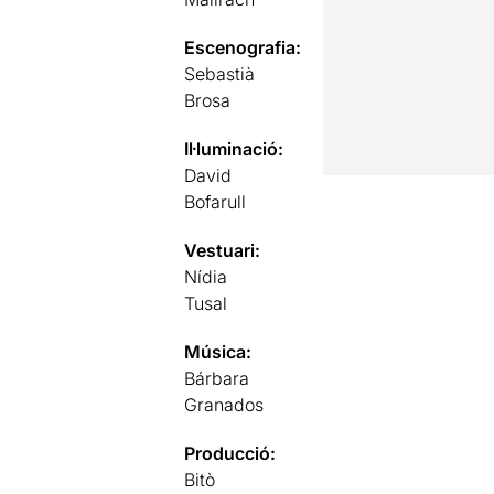
Escenografia:
Sebastià
Brosa
Il·luminació:
David
Bofarull
Vestuari:
Nídia
Tusal
Música:
Bárbara
Granados
Producció:
Bitò