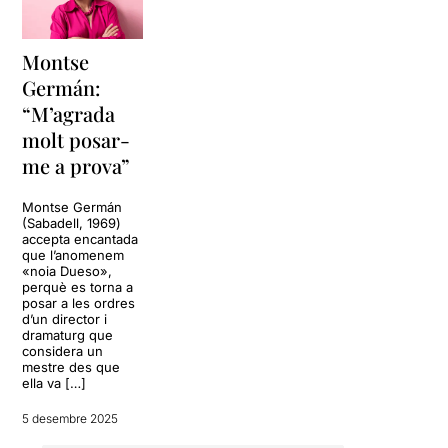
Montse
Germán:
“M’agrada
molt posar-
me a prova”
Montse Germán
(Sabadell, 1969)
accepta encantada
que l’anomenem
«noia Dueso»,
perquè es torna a
posar a les ordres
d’un director i
dramaturg que
considera un
mestre des que
ella va […]
5 desembre 2025