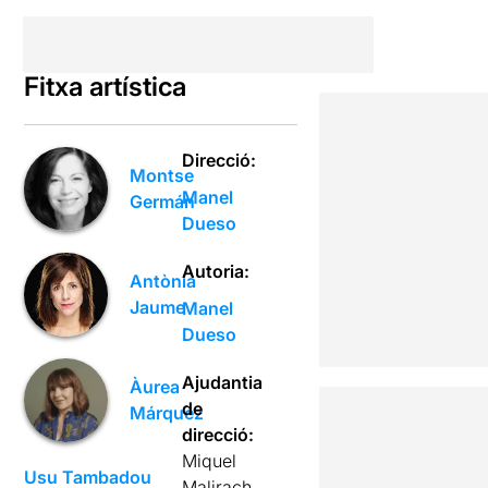
Fitxa artística
Direcció:
Montse
Manel
Germán
Dueso
Autoria:
Antònia
Jaume
Manel
Dueso
Ajudantia
Àurea
de
Márquez
direcció:
Miquel
Usu Tambadou
Malirach