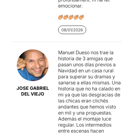
distingeix per la manera de
emocionar.
tractar-lo. Una d’elles ha
patit una agressió sexual
brutal i les altres dues
s’esforcen per ajudar-la i ho
08/01/2026
fan sense massa recursos
amb nits de bogeria i
excessos etílics.
Manuel Dueso nos trae la
En aquesta obra hi trobem
historia de 3 amigas que
diverses capes de lectura.
pasan unos días previos a
La primera és la sororitat. La
Navidad en un casa rural
segona capa ens mostra la
para superar su dramas y
memòria i la pèrdua, la cura
sanarse a ellas mismas. Una
i la supervivència en un món
JOSE GABRIEL
historia que no ha calado en
dur en el que apareix
DEL VIEJO
mi ya que las desgracias de
Samba, un alegre i ballarí
las chicas eran clichés
Usu Tambadou
que vingut
andantes que hemos visto
des del Senegal en pastera
en mil y una propuestas.
els demostra, amb una curta
Además el montaje luce
i discreta aparició en
regular. Los intermedios
escena, que tot es pot
entre escenas hacen
superar amb una actitud