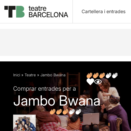
Cartellera i entrades
Descripció
Fitxa artística
Fotos i vídeos
Opin
Inici
»
Teatre
»
Jambo Bwana
Comprar entrades per a
Jambo Bwana