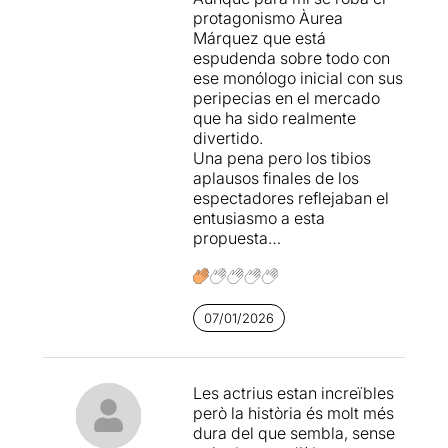
anys, a
Pedra de Tartera.
protagonismo Àurea
Márquez que está
El més interessant de l’obra
espudenda sobre todo con
és la relació entre les tres
ese monólogo inicial con sus
amigues i la seva
peripecias en el mercado
interpretació. Jo m’hauria
que ha sido realmente
quedat amb aquesta capa
divertido.
de lectura en la que Dueso ja
Una pena pero los tibios
ens dona tema per
aplausos finales de los
reflexionar. Hauria deixat el
espectadores reflejaban el
tema de la immigració, la
entusiasmo a esta
diferència, l’adaptació i la
propuesta…
tolerància per una altra
ocasió.
07/01/2026
Les actrius estan increïbles
però la història és molt més
dura del que sembla, sense