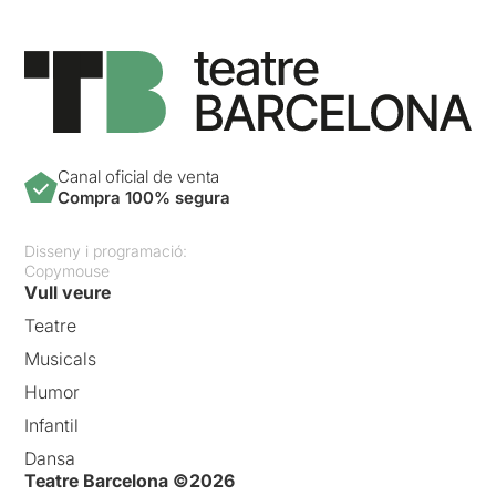
Canal oficial de venta
Compra 100% segura
Disseny i programació:
Copymouse
Vull veure
Teatre
Musicals
Humor
Infantil
Dansa
Teatre Barcelona ©2026