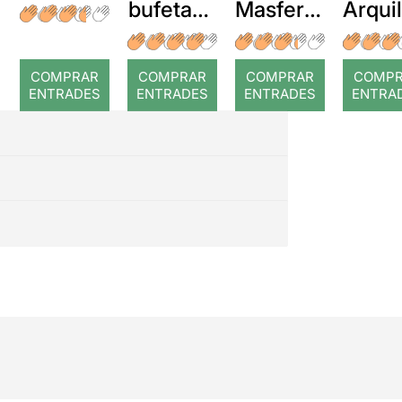
bufetada
Masferre
Arqui
a temps
r: Temps
: Cor
romp
COMPRAR
COMPRAR
COMPRAR
COMP
ENTRADES
ENTRADES
ENTRADES
ENTRA