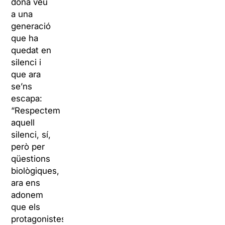
dona veu
a una
generació
que ha
quedat en
silenci i
que ara
se’ns
escapa:
“Respectem
aquell
silenci, sí,
però per
qüestions
biològiques,
ara ens
adonem
que els
protagonistes