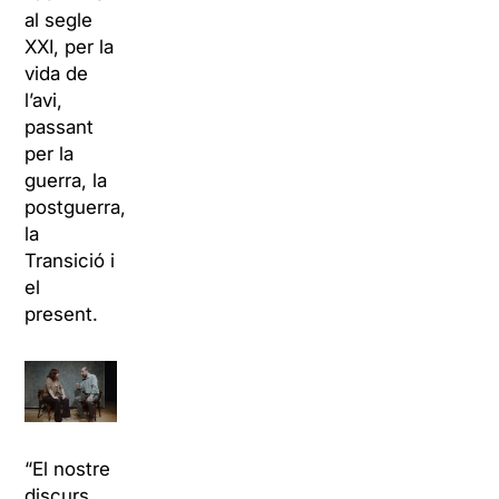
al segle
XXI, per la
vida de
l’avi,
passant
per la
guerra, la
postguerra,
la
Transició i
el
present.
“El nostre
discurs