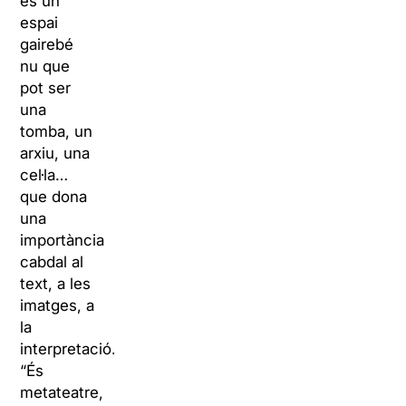
és un
espai
gairebé
nu que
pot ser
una
tomba, un
arxiu, una
cel·la…
que dona
una
importància
cabdal al
text, a les
imatges, a
la
interpretació.
“És
metateatre,