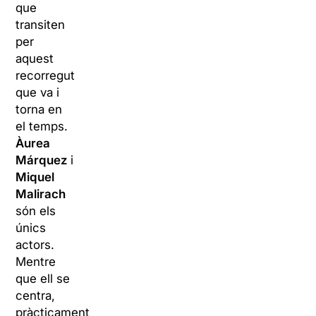
que
transiten
per
aquest
recorregut
que va i
torna en
el temps.
Àurea
Márquez
i
Miquel
Malirach
són els
únics
actors.
Mentre
que ell se
centra,
pràcticament,