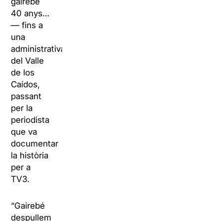
gairebé
40 anys…
— fins a
una
administrativa
del Valle
de los
Caídos,
passant
per la
periodista
que va
documentar
la història
per a
TV3.
“Gairebé
despullem