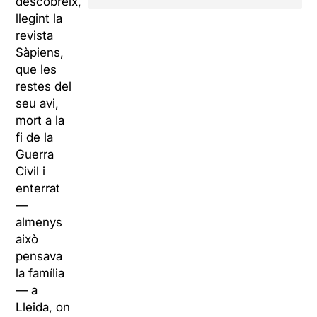
descobreix,
llegint la
revista
Sàpiens,
que les
restes del
seu avi,
mort a la
fi de la
Guerra
Civil i
enterrat
—
almenys
això
pensava
la família
— a
Lleida, on