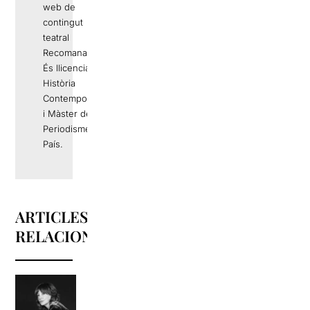
web de
contingut
teatral
Recomana.cat.
És llicenciat en
Història
Contemporània
i Màster de
Periodisme El
País.
ARTICLES
RELACIONATS