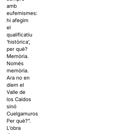
amb
eufemismes:
hi afegim
el
qualificatiu
‘històrica’,
per què?
Memòria.
Només
memòria.
Ara no en
diem el
Valle de
los Caídos
sinó
Cuelgamuros.
Per què?”.
L’obra