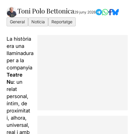
Toni Polo Bettonica
29 juny 2026
General
Notícia
Reportatge
La història
era una
llaminadura
per a la
companyia
Teatre
Nu
: un
relat
personal,
íntim, de
proximitat
i, alhora,
universal,
real i amb