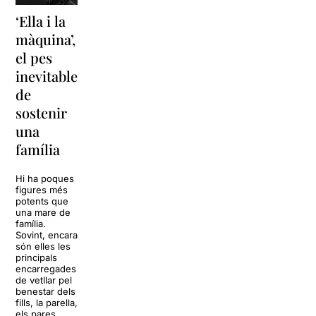
‘Ella i la
‘Sonrisas
Unes
màquina’,
y
vacances a
el pes
lágrimas’
‘Cancun’
inevitable
torna a
per
de
Barcelona
replantejar
sostenir
tota una
La música
una
vida
tornarà a
família
omplir la casa
dels Von
Sol, platja,
Trapp.
còctels i un
Hi ha poques
Sonrisas y
resort
figures més
lágrimas, un
paradisíac.
potents que
dels grans
L’escenari
una mare de
clàssics de la
sembla perfecte
família.
història del
per
Sovint, encara
teatre musical,
desconnectar
són elles les
arribarà al
de la rutina,
principals
Teatre Apolo
però una
encarregades
del 17 al […]
conversa
de vetllar pel
inoportuna pot
benestar dels
27 juliol 2026
convertir unes
fills, la parella,
vacances entre
els pares…