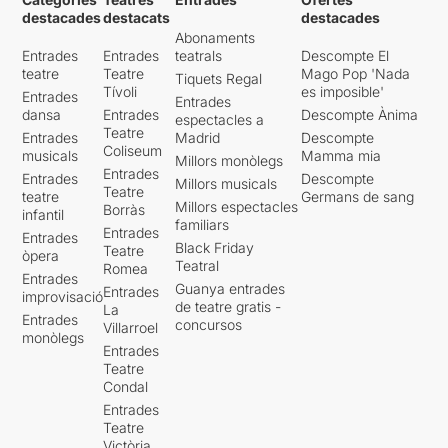
destacades
destacats
destacades
Abonaments
Entrades
Entrades
teatrals
Descompte El
teatre
Teatre
Mago Pop 'Nada
Tiquets Regal
Tívoli
es imposible'
Entrades
Entrades
dansa
Entrades
Descompte Ànima
espectacles a
Teatre
Entrades
Madrid
Descompte
Coliseum
musicals
Mamma mia
Millors monòlegs
Entrades
Entrades
Descompte
Millors musicals
Teatre
teatre
Germans de sang
Millors espectacles
Borràs
infantil
familiars
Entrades
Entrades
Black Friday
Teatre
òpera
Teatral
Romea
Entrades
Guanya entrades
Entrades
improvisació
de teatre gratis -
La
Entrades
concursos
Villarroel
monòlegs
Entrades
Teatre
Condal
Entrades
Teatre
Victòria