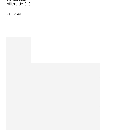
amics en una
Milers de […]
revisió completa
de […]
Fa 5 dies
28 juliol 2026