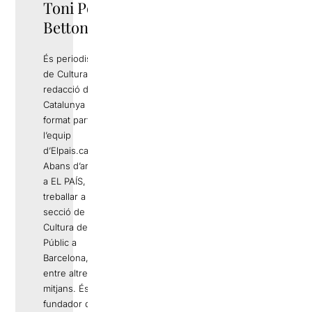
Toni Polo
Bettonica
És periodista
de Cultura a la
redacció de
Catalunya i ha
format part de
l’equip
d’Elpais.cat.
Abans d’arribar
a EL PAÍS, va
treballar a la
secció de
Cultura de
Públic a
Barcelona, ​​
entre altres
mitjans. És
fundador de la